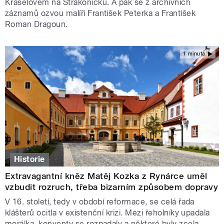
Kraselovem na Strakonicku. A pak se z archivních
záznamů ozvou malíři František Peterka a František
Roman Dragoun.
1 minuta
Historie
Extravagantní kněz Matěj Kozka z Rynárce uměl
vzbudit rozruch, třeba bizarním způsobem dopravy
V 16. století, tedy v období reformace, se celá řada
klášterů ocitla v existenční krizi. Mezi řeholníky upadala
morálka, konventy se rozpadaly a některé byly zcela