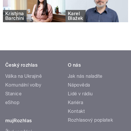
Kristýna
Karel
Barchini
Blažek
Český rozhlas
O nás
Válka na Ukrajině
Jak nás naladíte
Komunální volby
Nápověda
Stanice
Lidé v rádiu
eShop
Kariéra
Kontakt
Rozhlasový poplatek
mujRozhlas