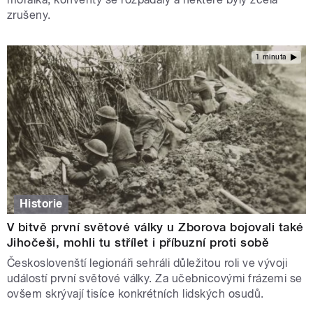
zrušeny.
1 minuta
Historie
V bitvě první světové války u Zborova bojovali také
Jihočeši, mohli tu střílet i příbuzní proti sobě
Českoslovenští legionáři sehráli důležitou roli ve vývoji
událostí první světové války. Za učebnicovými frázemi se
ovšem skrývají tisíce konkrétních lidských osudů.