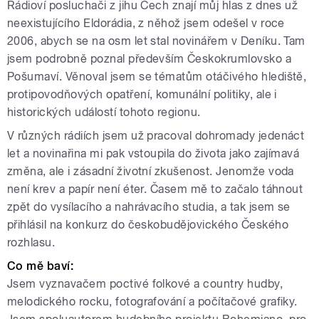
Rádioví posluchači z jihu Čech znají můj hlas z dnes už
neexistujícího Eldorádia, z něhož jsem odešel v roce
2006, abych se na osm let stal novinářem v Deníku. Tam
jsem podrobně poznal především Českokrumlovsko a
Pošumaví. Věnoval jsem se tématům otáčivého hlediště,
protipovodňových opatření, komunální politiky, ale i
historických událostí tohoto regionu.
V různých rádiích jsem už pracoval dohromady jedenáct
let a novinařina mi pak vstoupila do života jako zajímavá
změna, ale i zásadní životní zkušenost. Jenomže voda
není krev a papír není éter. Časem mě to začalo táhnout
zpět do vysílacího a nahrávacího studia, a tak jsem se
přihlásil na konkurz do českobudějovického Českého
rozhlasu.
Co mě baví:
Jsem vyznavačem poctivé folkové a country hudby,
melodického rocku, fotografování a počítačové grafiky.