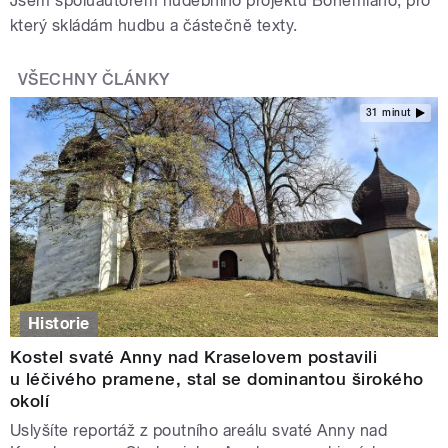
Jsem spoluautorem hudebního projektu Bohemiano, pro
který skládám hudbu a částečně texty.
VŠECHNY ČLÁNKY
31 minut
Historie
Kostel svaté Anny nad Kraselovem postavili
u léčivého pramene, stal se dominantou širokého
okolí
Uslyšíte reportáž z poutního areálu svaté Anny nad