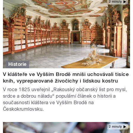
2 minuty
Historie
V klášteře ve Vyšším Brodě mniši uchovávali tisíce
knih, vypreparované živočichy i lidskou kostru
V roce 1825 uveřejnil „Rakouský občanský list pro mysl,
srdce a dobrou náladu“ populární článek o historii a
současnosti kláštera ve Vyšším Brodě na
Českokrumlovsku.
2 minuty