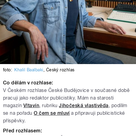
foto:
Khalil Baalbaki
,
Český rozhlas
Co dělám v rozhlase:
V Českém rozhlase České Budějovice v současné době
pracuji jako redaktor publicistiky. Mám na starosti
magazín
Vltavín
, rubriku
Jihočeská vlastivěda
, podílím
se na pořadu
O čem se mluví
a připravuji publicistické
příspěvky.
Před rozhlasem: