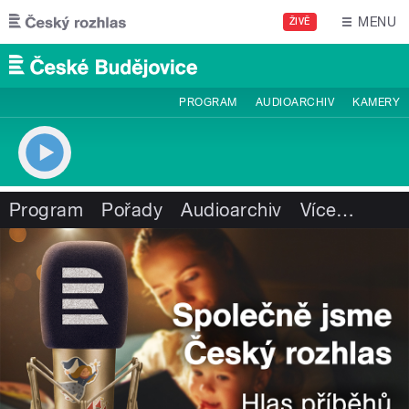
Přejít k hlavnímu obsahu
MENU
ŽIVĚ
PROGRAM
AUDIOARCHIV
KAMERY
Program
Pořady
Audioarchiv
Více
…