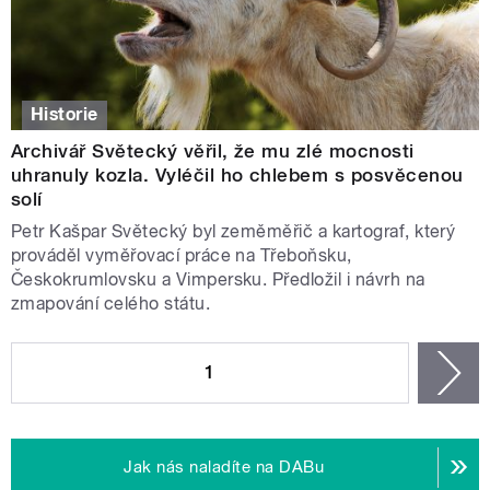
Historie
Archivář Světecký věřil, že mu zlé mocnosti
uhranuly kozla. Vyléčil ho chlebem s posvěcenou
solí
Petr Kašpar Světecký byl zeměměřič a kartograf, který
prováděl vyměřovací práce na Třeboňsku,
Českokrumlovsku a Vimpersku. Předložil i návrh na
zmapování celého státu.
STRÁNKY
1
n
Jak nás naladíte na DABu