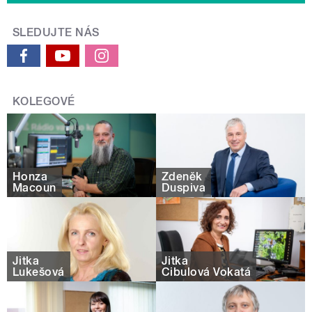
SLEDUJTE NÁS
KOLEGOVÉ
Honza
Zdeněk
Macoun
Duspiva
Jitka
Jitka
Lukešová
Cibulová Vokatá