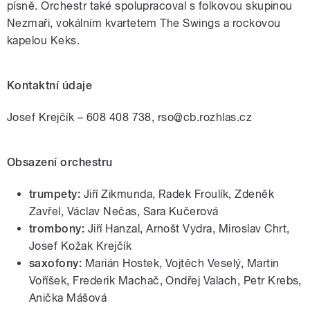
písně. Orchestr také spolupracoval s folkovou skupinou
Nezmaři, vokálním kvartetem The Swings a rockovou
kapelou Keks.
Kontaktní údaje
Josef Krejčík – 608 408 738, rso@cb.rozhlas.cz
Obsazení orchestru
trumpety:
Jiří Zikmunda, Radek Froulík, Zdeněk
Zavřel, Václav Nečas, Sara Kučerová
trombony:
Jiří Hanzal, Arnošt Vydra, Miroslav Chrt,
Josef Kožak Krejčík
saxofony:
Marián Hostek, Vojtěch Veselý, Martin
Voříšek, Frederik Machač, Ondřej Valach, Petr Krebs,
Anička Mášová