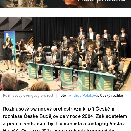
Rozhlasový swingový orchestr
|
foto:
Andrea Poláková
,
Český rozhlas
Rozhlasový swingový orchestr vznikl při Českém
rozhlase České Budějovice v roce 2004. Zakladatelem
a prvním vedoucím byl trumpetista a pedagog Václav
Hlaváč. Od roku 2014 vede orchestr trombonista