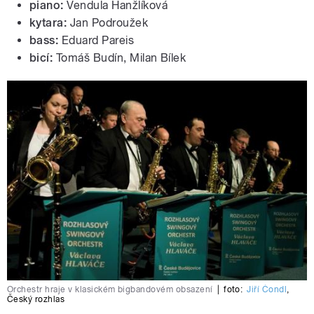
piano:
Vendula Hanžlíková
kytara:
Jan Podroužek
bass:
Eduard Pareis
bicí:
Tomáš Budín, Milan Bílek
Orchestr hraje v klasickém bigbandovém obsazení
|
foto:
Jiří Čondl
,
Český rozhlas