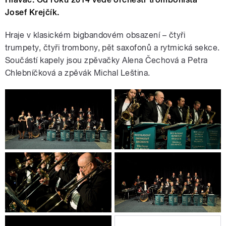
Josef Krejčík.
Hraje v klasickém bigbandovém obsazení – čtyři
trumpety, čtyři trombony, pět saxofonů a rytmická sekce.
Součástí kapely jsou zpěvačky Alena Čechová a Petra
Chlebníčková a zpěvák Michal Leština.