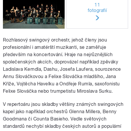
11
fotografií
Rozhlasový swingový orchestr, jehož členy jsou
profesionální i amatérští muzikanti, se zaměřuje
především na koncertování. Hraje na nejrůznějších
společenských akcích, doprovázel například zpěváky
Ladislava Kerndla, Dashu, Josefa Laufera, sourozence
Annu Slováčkovou a Felixe Slováčka mladšího, Jana
Kříže, Vojtěcha Havelku a Ondřeje Rumla, saxofonistu
Felixe Slováčka nebo trumpetistu Miroslava Surku.
V repertoáru jsou skladby většiny známých swingových
kapel jako například orchestrů Glenna Millera, Benny
Goodmana či Counta Basieho. Vedle světových
standardů nechybí skladby českých autorů a populární