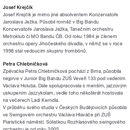
Josef Krejčík
Josef Krejčík je mimo jiné absolventem Konzervatoře
Jaroslava Ježka. Působil rovněž v Big Bandu
Konzervatoře Jaroslava Ježka, Tanečním orchestru
Metroklub či MO Bandu ČB. Od roku 1984 je členem
orchestru opery Jihočeského divadla, v němž se v roce
1998 stal vedoucím skupiny trombónů.
Petra Chlebníčková
Zpěvačka Petra Chlebníčková pochází z Brna, působila
nejprve v Junior Big Bandu ZUŠ Veveří 133 pod vedením
Václava Holuba. Dále spolupracovala s menším, jazzovým
uskupením Jazzykolam, vedle toho několikrát hostovala
na večerech Ládi Kerndla.
V průběhu svého studia v Českých Budějovicích působila
ve Swingovém orchestru Václava Hlaváče při ZUŠ
Piaristické náměstí. Sólistkou Rozhlasového swingového
orchestru je od roku 2005.