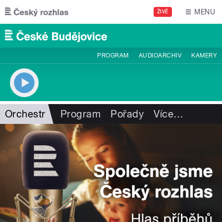
Přejít k hlavnímu obsahu
MENU
ŽIVĚ
PROGRAM
AUDIOARCHIV
KAMERY
Orchestr
Program
Pořady
Více
…