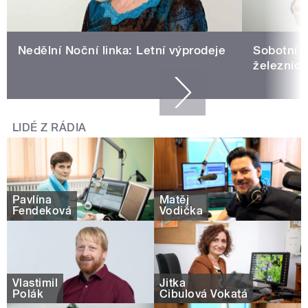
Nedělní Noční linka: Letní výprodeje
Sobotní N
železnicí
LIDÉ Z RÁDIA
Pavlína
Matěj
Fendeková
Vodička
Vlastimil
Jitka
Polák
Cibulová Vokatá