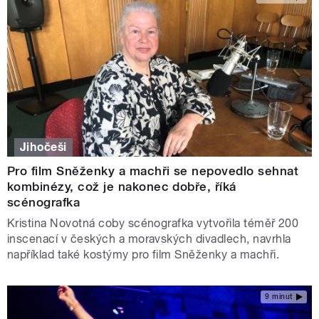
Jihočeši
Pro film Sněženky a machři se nepovedlo sehnat
kombinézy, což je nakonec dobře, říká
scénografka
Kristina Novotná coby scénografka vytvořila téměř 200
inscenací v českých a moravských divadlech, navrhla
například také kostýmy pro film Sněženky a machři.
9 minut