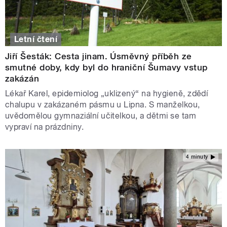
Letní čtení
Jiří Šesták: Cesta jinam. Úsměvný příběh ze
smutné doby, kdy byl do hraniční Šumavy vstup
zakázán
Lékař Karel, epidemiolog „uklizený“ na hygieně, zdědí
chalupu v zakázaném pásmu u Lipna. S manželkou,
uvědomělou gymnaziální učitelkou, a dětmi se tam
vypraví na prázdniny.
4 minuty