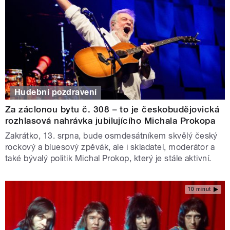
Hudební pozdravení
Za záclonou bytu č. 308 – to je českobudějovická
rozhlasová nahrávka jubilujícího Michala Prokopa
Zakrátko, 13. srpna, bude osmdesátníkem skvělý český
rockový a bluesový zpěvák, ale i skladatel, moderátor a
také bývalý politik Michal Prokop, který je stále aktivní.
10 minut