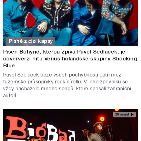
Písně z cizí kapsy
Píseň Bohyně, kterou zpívá Pavel Sedláček, je
coververzí hitu Venus holandské skupiny Shocking
Blue
Pavel Sedláček beze všech pochybností patří mezi
tuzemské průkopníky rock´n´rollu. V jeho zpěvníku se
vždy nacházelo mnoho songů, které napsali zahraniční
autoři.
26 minut