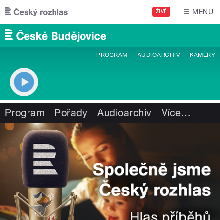
Přejít k hlavnímu obsahu
MENU
ŽIVĚ
PROGRAM
AUDIOARCHIV
KAMERY
Program
Pořady
Audioarchiv
Více
…