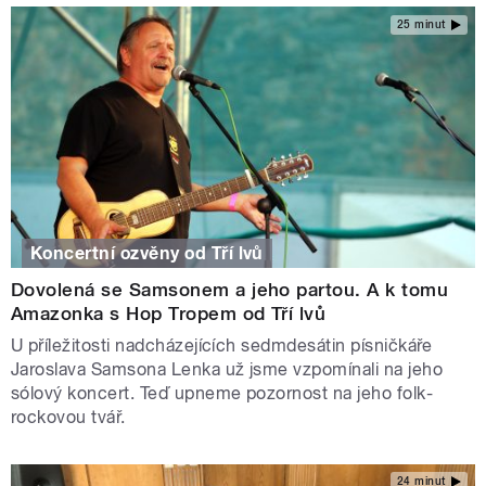
25 minut
Koncertní ozvěny od Tří lvů
Dovolená se Samsonem a jeho partou. A k tomu
Amazonka s Hop Tropem od Tří lvů
U příležitosti nadcházejících sedmdesátin písničkáře
Jaroslava Samsona Lenka už jsme vzpomínali na jeho
sólový koncert. Teď upneme pozornost na jeho folk-
rockovou tvář.
24 minut