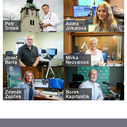
Petr
Adéla
Šimek
Jirkalová
Josef
Mirka
Bárta
Nezvalová
Zdeněk
Borek
Zajíček
Kapitančik