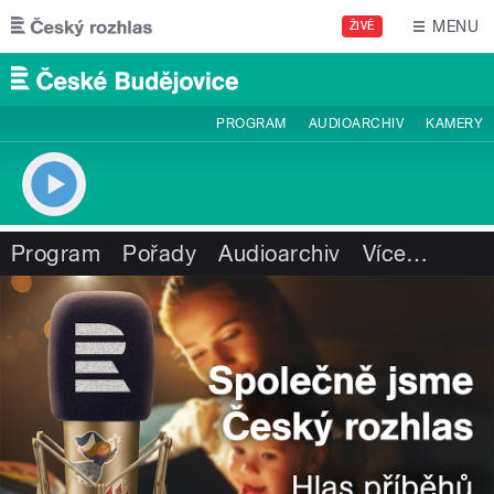
Přejít k hlavnímu obsahu
MENU
ŽIVĚ
PROGRAM
AUDIOARCHIV
KAMERY
Program
Pořady
Audioarchiv
Více
…