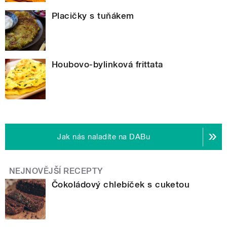
Placičky s tuňákem
Houbovo-bylinková frittata
Jak nás naladíte na DABu
NEJNOVĚJŠÍ RECEPTY
Čokoládový chlebíček s cuketou