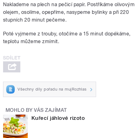
Naklademe na plech na pečicí papír. Postříkáme olivovým
olejem, osolíme, opepříme, nasypeme bylinky a při 220
stupních 20 minut pečeme.
Poté vyjmeme z trouby, otočíme a 15 minut dopékáme,
teplotu můžeme zmírnit.
Všechny díly pořadu na mujRozhlas
MOHLO BY VÁS ZAJÍMAT
Kuřecí jáhlové rizoto