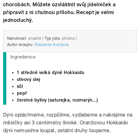
chorobách. Můžete ozvláštnit svůj jídelníček a
připravit z ní chutnou přílohu. Recept je velmi
jednoduchý.
Náročnost
snadné
|
Typ jídla
příloha
|
Autor receptu
Štěpánka Kutišová
Ingredience
1 středně velká dýně Hokkaido
olivový olej
sůl
pepř
čerstvé byliny (saturejka, rozmarýn...)
Dýni opláchneme, rozpůlíme, vydlabeme a nakrájíme na
měsíčky asi 3 centimetry široké. Oranžovou Hokkaido
dýni nemusíme loupat, ostatní druhy loupeme.