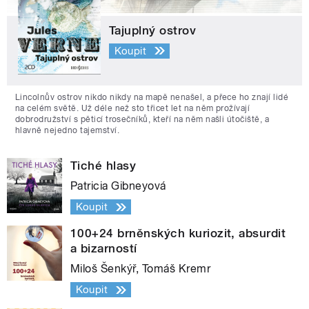
Tajuplný ostrov
Koupit
Lincolnův ostrov nikdo nikdy na mapě nenašel, a přece ho znají lidé
na celém světě. Už déle než sto třicet let na něm prožívají
dobrodružství s pěticí trosečníků, kteří na něm našli útočiště, a
hlavně nejedno tajemství.
Tiché hlasy
Patricia Gibneyová
Koupit
100+24 brněnských kuriozit, absurdit
a bizarností
Miloš Šenkýř, Tomáš Kremr
Koupit