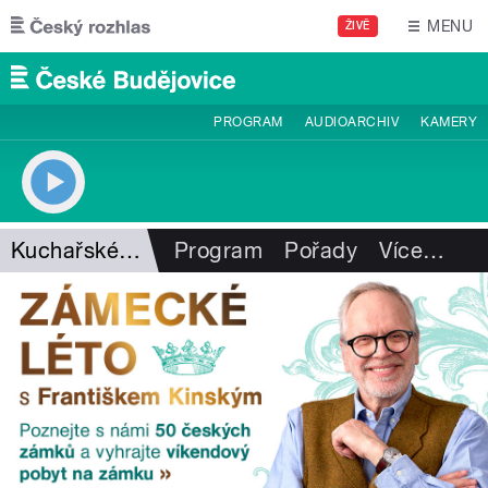
Přejít k hlavnímu obsahu
MENU
ŽIVĚ
PROGRAM
AUDIOARCHIV
KAMERY
Kuchařské čarování
Program
Pořady
Více
…