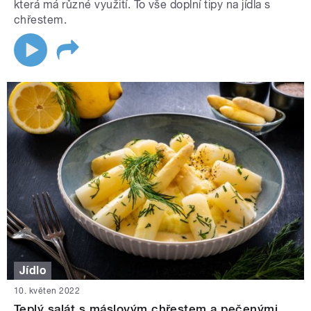
která má různé využití. To vše doplní tipy na jídla s
chřestem.
Jídlo
10. květen 2022
Teplý salát s máslovým chřestem a pečenými