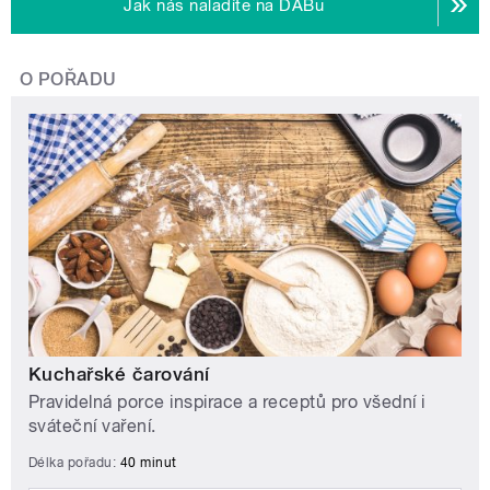
Jak nás naladíte na DABu
O POŘADU
Kuchařské čarování
Pravidelná porce inspirace a receptů pro všední i
sváteční vaření.
Délka pořadu:
40 minut