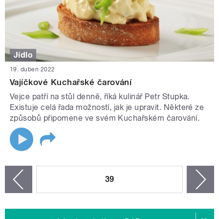
Jídlo
19. duben 2022
Vajíčkové Kuchařské čarování
Vejce patří na stůl denně, říká kulinář Petr Stupka.
Existuje celá řada možností, jak je upravit. Některé ze
způsobů připomene ve svém Kuchařském čarování.
STRÁNKY
39
n
zí