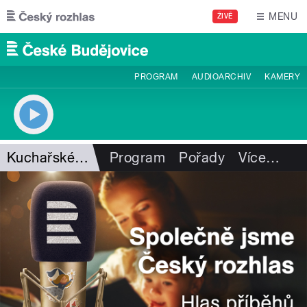
Přejít k hlavnímu obsahu
MENU
ŽIVĚ
PROGRAM
AUDIOARCHIV
KAMERY
Kuchařské čarování
Program
Pořady
Více
…