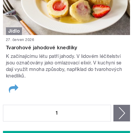
Jídlo
27. červen 2026
Tvarohové jahodové knedlíky
K začínajícímu létu patří jahody. V lidovém léčitelství
jsou označovány jako omlazovací elixír. V kuchyni se
dají využít mnoha způsoby, například do tvarohových
knedlíků.
STRÁNKY
1
n