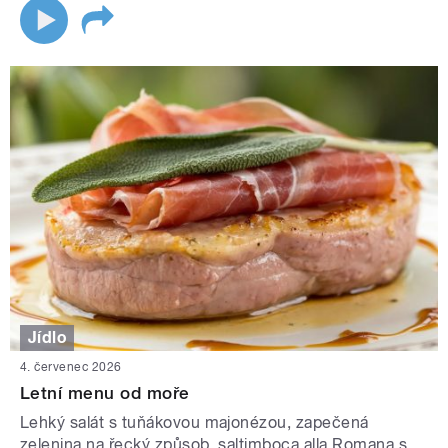
Jídlo
4. červenec 2026
Letní menu od moře
Lehký salát s tuňákovou majonézou, zapečená
zelenina na řecký způsob, saltimboca alla Romana s