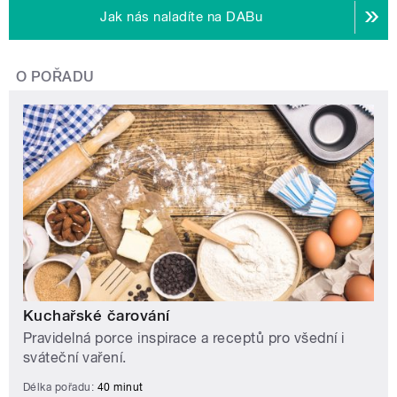
Jak nás naladíte na DABu
O POŘADU
Kuchařské čarování
Pravidelná porce inspirace a receptů pro všední i
sváteční vaření.
Délka pořadu:
40 minut