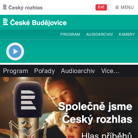
Přejít k hlavnímu obsahu
MENU
ŽIVĚ
PROGRAM
AUDIOARCHIV
KAMERY
Program
Pořady
Audioarchiv
Více
…