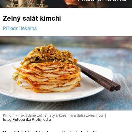
Zelný salát kimchi
Přírodní lékárna
Kimchi – nakládané zelné listy s kořením a další zeleninou
|
foto:
Fotobanka Profimedia