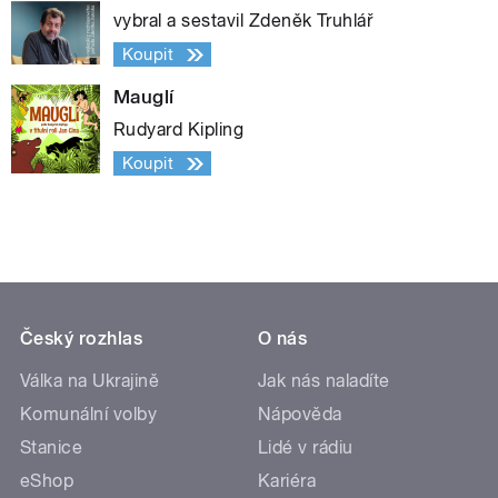
vybral a sestavil Zdeněk Truhlář
Koupit
Mauglí
Rudyard Kipling
Koupit
Český rozhlas
O nás
Válka na Ukrajině
Jak nás naladíte
Komunální volby
Nápověda
Stanice
Lidé v rádiu
eShop
Kariéra