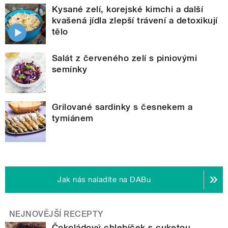
Kysané zelí, korejské kimchi a další
kvašená jídla zlepší trávení a detoxikují
tělo
Salát z červeného zelí s piniovými
semínky
Grilované sardinky s česnekem a
tymiánem
Jak nás naladíte na DABu
NEJNOVĚJŠÍ RECEPTY
Čokoládový chlebíček s cuketou