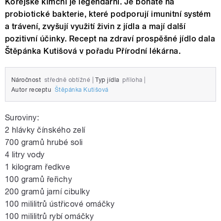
Korejské kimchi je legendární. Je bohaté na
probiotické bakterie, které podporují imunitní systém
a trávení, zvyšují využití živin z jídla a mají další
pozitivní účinky. Recept na zdraví prospěšné jídlo dala
Štěpánka Kutišová v pořadu Přírodní lékárna.
Náročnost
středně obtížné
|
Typ jídla
příloha
|
Autor receptu
Štěpánka Kutišová
Suroviny:
2 hlávky čínského zelí
700 gramů hrubé soli
4 litry vody
1 kilogram ředkve
100 gramů řeřichy
200 gramů jarní cibulky
100 mililitrů ústřicové omáčky
100 mililitrů rybí omáčky