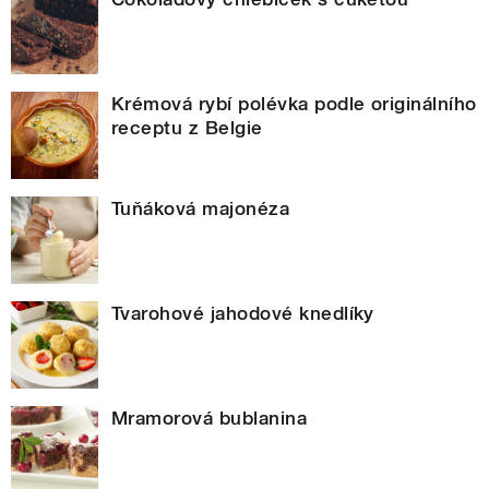
Krémová rybí polévka podle originálního
receptu z Belgie
Tuňáková majonéza
Tvarohové jahodové knedlíky
Mramorová bublanina