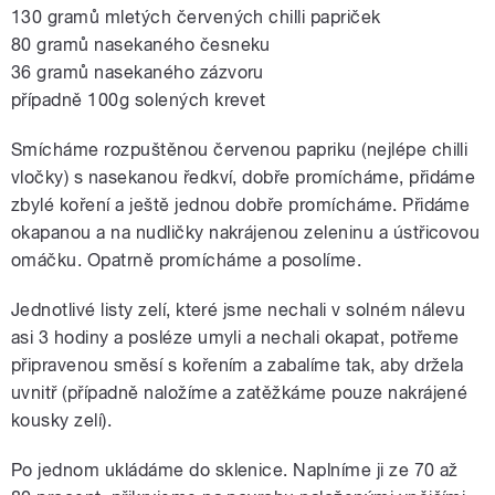
130 gramů mletých červených chilli papriček
80 gramů nasekaného česneku
36 gramů nasekaného zázvoru
případně 100g solených krevet
Smícháme rozpuštěnou červenou papriku (nejlépe chilli
vločky) s nasekanou ředkví, dobře promícháme, přidáme
zbylé koření a ještě jednou dobře promícháme. Přidáme
okapanou a na nudličky nakrájenou zeleninu a ústřicovou
omáčku. Opatrně promícháme a posolíme.
Jednotlivé listy zelí, které jsme nechali v solném nálevu
asi 3 hodiny a posléze umyli a nechali okapat, potřeme
připravenou směsí s kořením a zabalíme tak, aby držela
uvnitř (případně naložíme a zatěžkáme pouze nakrájené
kousky zelí).
Po jednom ukládáme do sklenice. Naplníme ji ze 70 až