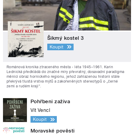
Šikmý kostel 3
Koupit
Románová kronika ztraceného města - léta 1945–1961. Karin
Lednická předkládá do značné míry převratný, dosavadní paradigma
měnící obraz hornického regionu, jehož zahlazenou historii stále
překrývá tlustá vrstva mýtů a zakořeněných stereotypů o „černé
zemi a rudém kraji“.
Pohřbeni zaživa
Vít Vencl
Koupit
Moravské pověsti