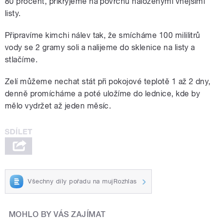
80 procent, přikryjeme na povrchu naloženými vnějšími
listy.
Připravíme kimchi nálev tak, že smícháme 100 mililitrů
vody se 2 gramy soli a nalijeme do sklenice na listy a
stlačíme.
Zelí můžeme nechat stát při pokojové teplotě 1 až 2 dny,
denně promícháme a poté uložíme do lednice, kde by
mělo vydržet až jeden měsíc.
Všechny díly pořadu na mujRozhlas
MOHLO BY VÁS ZAJÍMAT