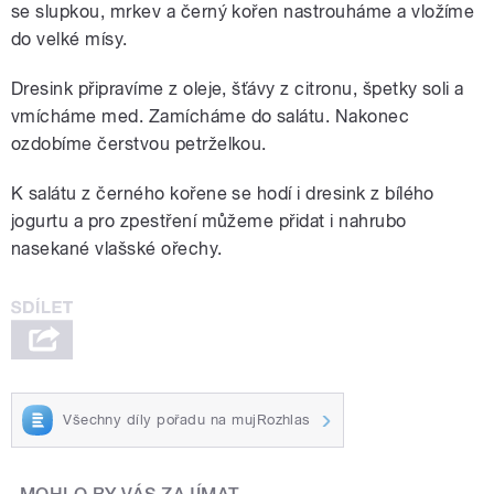
se slupkou, mrkev a černý kořen nastrouháme a vložíme
do velké mísy.
Dresink připravíme z oleje, šťávy z citronu, špetky soli a
vmícháme med. Zamícháme do salátu. Nakonec
ozdobíme čerstvou petrželkou.
K salátu z černého kořene se hodí i dresink z bílého
jogurtu a pro zpestření můžeme přidat i nahrubo
nasekané vlašské ořechy.
Všechny díly pořadu na mujRozhlas