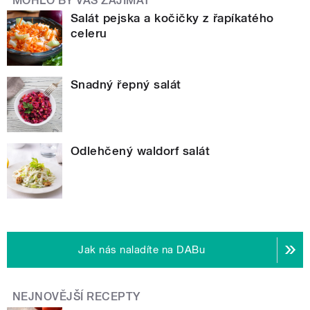
MOHLO BY VÁS ZAJÍMAT
Salát pejska a kočičky z řapíkatého
celeru
Snadný řepný salát
Odlehčený waldorf salát
Jak nás naladíte na DABu
NEJNOVĚJŠÍ RECEPTY