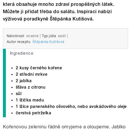
která obsahuje mnoho zdraví prospěšných látek.
Můžete ji přidat třeba do salátu. Inspiraci nabízí
výživová poradkyně Štěpánka Kutišová.
Náročnost
snadné
|
Typ jídla
salát
|
Autor receptu
Štěpánka Kutišová
Ingredience
2 kusy černého kořene
2 střední mrkve
2 jablka
šťáva z citronu
sůl
1 lžička medu
1 lžíce panenského olivového, nebo avokádového oleje
čerstvá petrželka
Kořenovou zeleninu řádně omyjeme a oloupeme. Jablko