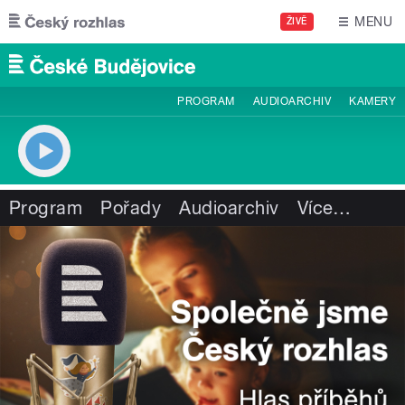
Přejít k hlavnímu obsahu
MENU
ŽIVĚ
PROGRAM
AUDIOARCHIV
KAMERY
Program
Pořady
Audioarchiv
Více
…