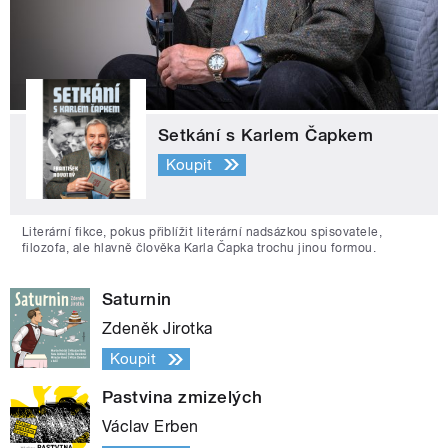
Setkání s Karlem Čapkem
Koupit
Literární fikce, pokus přiblížit literární nadsázkou spisovatele,
filozofa, ale hlavně člověka Karla Čapka trochu jinou formou.
Saturnin
Zdeněk Jirotka
Koupit
Pastvina zmizelých
Václav Erben