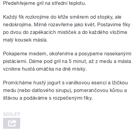
Předehřejeme gril na střední teplotu.
Každý fík rozkrojíme do kříže směrem od stopky, ale
nedokrojíme. Mírně rozevřeme jako květ. Postavíme fíky
po dvou do zapékacích mističek a do každého vložíme
malý kousek másla.
Pokapeme medem, okořeníme a posypeme nasekanými
pistáciemi. Dáme pod gril na 5 minut, až z medu a másla
vznikne hustá omáčka na dně misky.
Promícháme hustý jogurt s vanilkovou esencí a lžičkou
medu (nebo datlového sirupu), pomerančovou kůrou a
šťávou a podáváme s rozpečenými fíky.