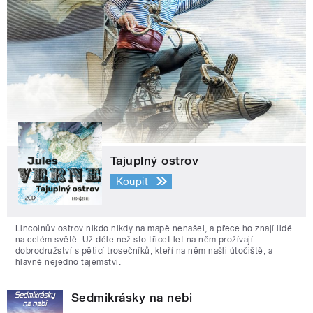
Tajuplný ostrov
Koupit
Lincolnův ostrov nikdo nikdy na mapě nenašel, a přece ho znají lidé
na celém světě. Už déle než sto třicet let na něm prožívají
dobrodružství s pěticí trosečníků, kteří na něm našli útočiště, a
hlavně nejedno tajemství.
Sedmikrásky na nebi