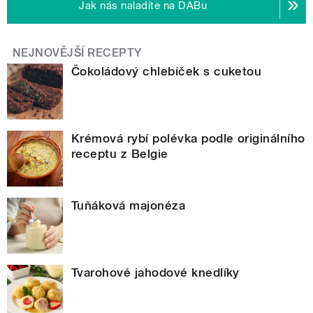
Jak nás naladíte na DABu
NEJNOVĚJŠÍ RECEPTY
Čokoládový chlebíček s cuketou
Krémová rybí polévka podle originálního
receptu z Belgie
Tuňáková majonéza
Tvarohové jahodové knedlíky