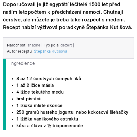
Doporučovali je již egyptští léčitelé 1500 let před
naším letopočtem k předcházení nemocí. Chutnají
čerstvé, ale můžete je třeba také rozpéct s medem.
Recept nabízí výživová poradkyně Štěpánka Kutišová.
Náročnost
snadné
|
Typ jídla
dezert
|
Autor receptu
Štěpánka Kutišová
Ingredience
8 až 12 čerstvých černých fíků
1 až 2 lžíce másla
4 lžíce tekutého medu
hrst pistácií
1 lžička mleté skořice
250 gramů hustého jogurtu, nebo kokosové šlehačky
1 lžička vanilkového extraktu
kůra a šťáva z ½ biopomeranče