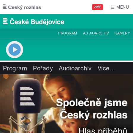
Přejít k hlavnímu obsahu
MENU
ŽIVĚ
PROGRAM
AUDIOARCHIV
KAMERY
Program
Pořady
Audioarchiv
Více
…