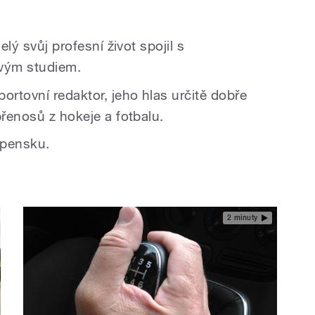
elý svůj profesní život spojil s
vým studiem.
ortovní redaktor, jeho hlas určitě dobře
přenosů z hokeje a fotbalu.
ipensku.
2 minuty