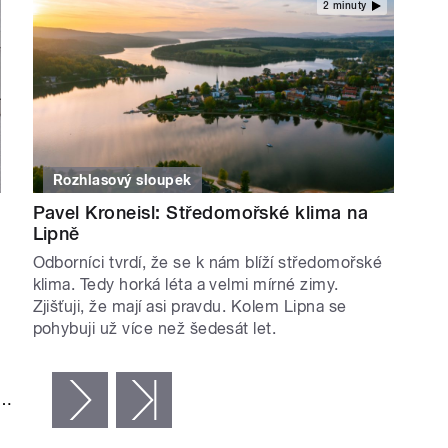
2 minuty
Rozhlasový sloupek
Pavel Kroneisl: Středomořské klima na
Lipně
Odborníci tvrdí, že se k nám blíží středomořské
klima. Tedy horká léta a velmi mírné zimy.
Zjišťuji, že mají asi pravdu. Kolem Lipna se
pohybuji už více než šedesát let.
…
následující ›
poslední »