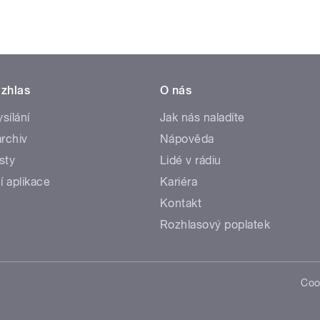
zhlas
O nás
ysílání
Jak nás naladíte
rchiv
Nápověda
sty
Lidé v rádiu
í aplikace
Kariéra
Kontakt
Rozhlasový poplatek
Coo