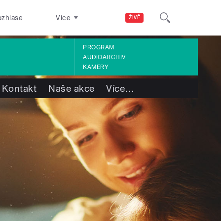
ozhlase
Více
ŽIVĚ
PROGRAM
AUDIOARCHIV
KAMERY
Kontakt
Naše akce
Více
…