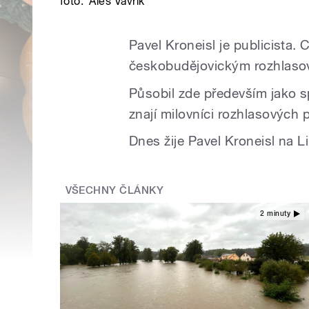
foto:
Aleš Vavřík
Pavel Kroneisl je publicista. C
českobudějovickým rozhlaso
Působil zde především jako sp
znají milovníci rozhlasových 
Dnes žije Pavel Kroneisl na L
VŠECHNY ČLÁNKY
2 minuty