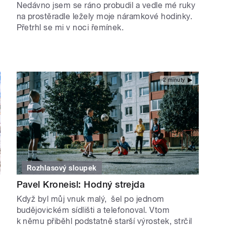
Nedávno jsem se ráno probudil a vedle mé ruky
na prostěradle ležely moje náramkové hodinky.
Přetrhl se mi v noci řemínek.
2 minuty
Rozhlasový sloupek
Pavel Kroneisl: Hodný strejda
Když byl můj vnuk malý, šel po jednom
budějovickém sídlišti a telefonoval. Vtom
k němu přiběhl podstatně starší výrostek, strčil