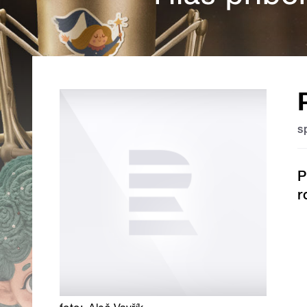
s
P
r