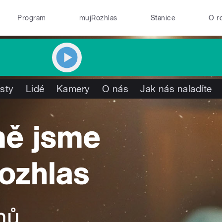
Program
mujRozhlas
Stanice
O r
isty
Lidé
Kamery
O nás
Jak nás naladíte