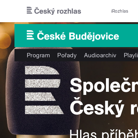
Přejít k hlavnímu obsahu
iRozhlas
Program
Pořady
Audioarchiv
Playl