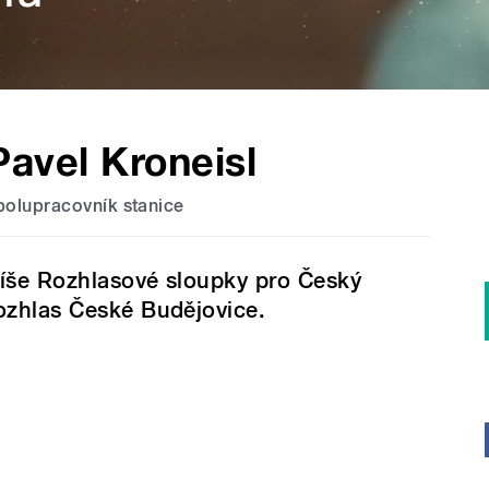
Pavel Kroneisl
polupracovník stanice
íše Rozhlasové sloupky pro Český
ozhlas České Budějovice.