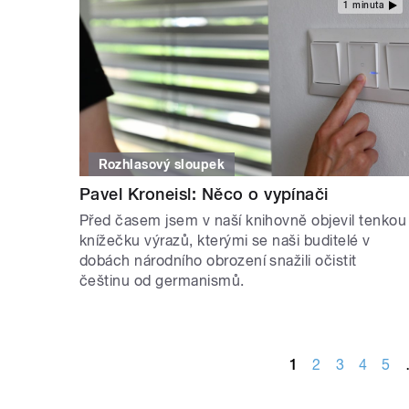
1 minuta
Rozhlasový sloupek
Pavel Kroneisl: Něco o vypínači
Před časem jsem v naší knihovně objevil tenkou
knížečku výrazů, kterými se naši buditelé v
dobách národního obrození snažili očistit
češtinu od germanismů.
STRÁNKY
1
2
3
4
5