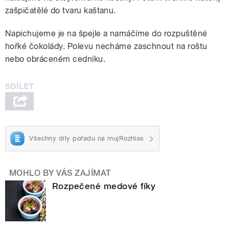
zašpičatělé do tvaru kaštanu.
Napichujeme je na špejle a namáčíme do rozpuštěné
hořké čokolády. Polevu necháme zaschnout na roštu
nebo obráceném cedníku.
Všechny díly pořadu na mujRozhlas
MOHLO BY VÁS ZAJÍMAT
Rozpečené medové fíky