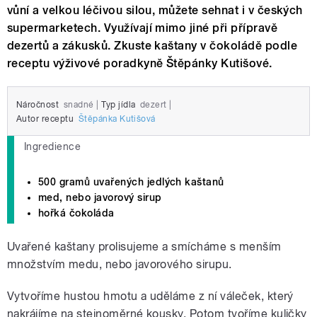
vůní a velkou léčivou silou, můžete sehnat i v českých
supermarketech. Využívají mimo jiné při přípravě
dezertů a zákusků. Zkuste kaštany v čokoládě podle
receptu výživové poradkyně Štěpánky Kutišové.
Náročnost
snadné
|
Typ jídla
dezert
|
Autor receptu
Štěpánka Kutišová
Ingredience
500 gramů uvařených jedlých kaštanů
med, nebo javorový sirup
hořká čokoláda
Uvařené kaštany prolisujeme a smícháme s menším
množstvím medu, nebo javorového sirupu.
Vytvoříme hustou hmotu a uděláme z ní váleček, který
nakrájíme na stejnoměrné kousky. Potom tvoříme kuličky