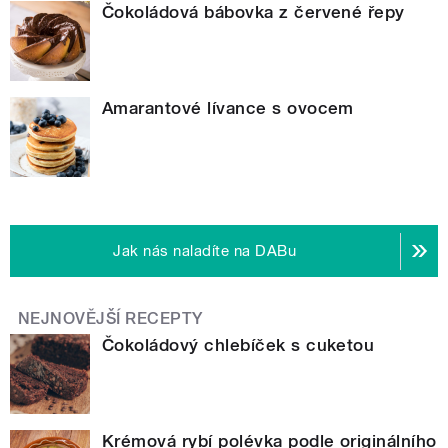
Čokoládová bábovka z červené řepy
Amarantové lívance s ovocem
Jak nás naladíte na DABu
NEJNOVĚJŠÍ RECEPTY
Čokoládový chlebíček s cuketou
Krémová rybí polévka podle originálního