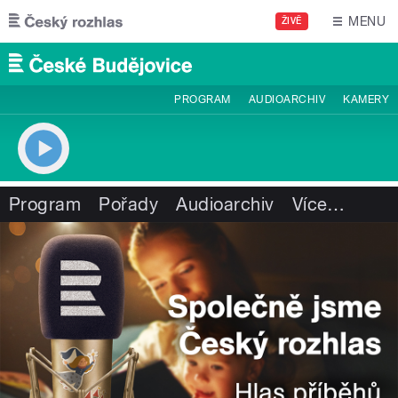
Přejít k hlavnímu obsahu
MENU
ŽIVĚ
PROGRAM
AUDIOARCHIV
KAMERY
Program
Pořady
Audioarchiv
Více
…