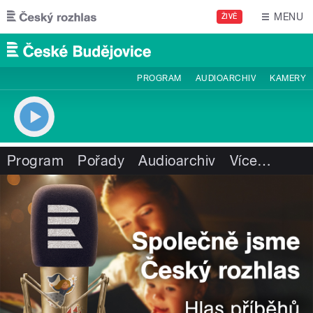
Přejít k hlavnímu obsahu
MENU
ŽIVĚ
PROGRAM
AUDIOARCHIV
KAMERY
Program
Pořady
Audioarchiv
Více
…