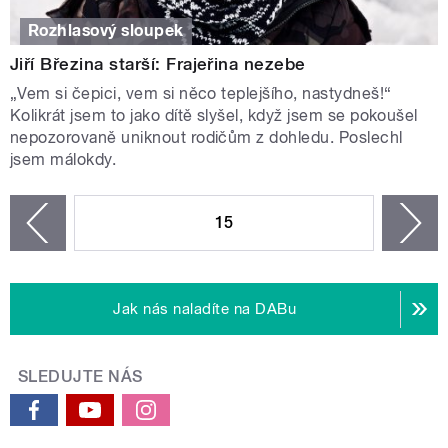
Rozhlasový sloupek
Jiří Březina starší: Frajeřina nezebe
„Vem si čepici, vem si něco teplejšího, nastydneš!“
Kolikrát jsem to jako dítě slyšel, když jsem se pokoušel
nepozorovaně uniknout rodičům z dohledu. Poslechl
jsem málokdy.
STRÁNKY
15
n
zí
Jak nás naladíte na DABu
SLEDUJTE NÁS