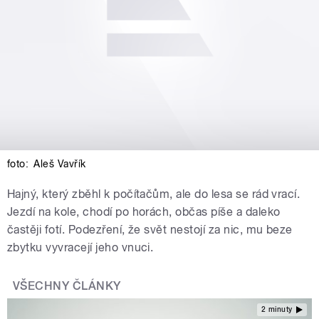
foto:
Aleš Vavřík
Hajný, který zběhl k počítačům, ale do lesa se rád vrací.
Jezdí na kole, chodí po horách, občas píše a daleko
častěji fotí. Podezření, že svět nestojí za nic, mu beze
zbytku vyvracejí jeho vnuci.
VŠECHNY ČLÁNKY
2 minuty