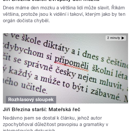
Dnes máme den mozku a většina lidí může slavit. Říkám
většina, protože jsou k vidění i takoví, kterým jako by ten
orgán dočista chyběl.
2 minuty
Rozhlasový sloupek
Jiří Březina starší: Mateřská řeč
Nedávno jsem se dostal k článku, jehož autor
zpochybňoval důležitost pravopisu a gramatiky v
internetových diskusích.