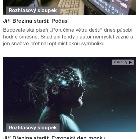
Rozhlasový sloupek
Jiří Březina starší: Počasí
Budovatelská píseň „Poručíme větru dešti“ dnes působí
hodně směšně. Snad ani tehdy ji autor nemyslel vážně a
jen snaživě přehnal optimistickou symboliku.
2 minuty
Rozhlasový sloupek
Jiří Březina starší: Evropský den mozku