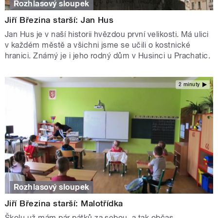
Rozhlasový sloupek
Jiří Březina starší: Jan Hus
Jan Hus je v naší historii hvězdou první velikosti. Má ulici
v každém městě a všichni jsme se učili o kostnické
hranici. Známý je i jeho rodný dům v Husinci u Prachatic.
2 minuty
Rozhlasový sloupek
Jiří Březina starší: Malotřídka
Školu už mám pár pátků za sebou, a tak občas