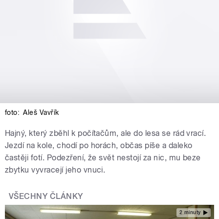
foto:
Aleš Vavřík
Hajný, který zběhl k počítačům, ale do lesa se rád vrací.
Jezdí na kole, chodí po horách, občas píše a daleko
častěji fotí. Podezření, že svět nestojí za nic, mu beze
zbytku vyvracejí jeho vnuci.
VŠECHNY ČLÁNKY
2 minuty