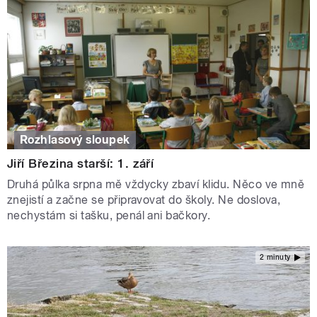
Rozhlasový sloupek
Jiří Březina starší: 1. září
Druhá půlka srpna mě vždycky zbaví klidu. Něco ve mně
znejistí a začne se připravovat do školy. Ne doslova,
nechystám si tašku, penál ani bačkory.
2 minuty