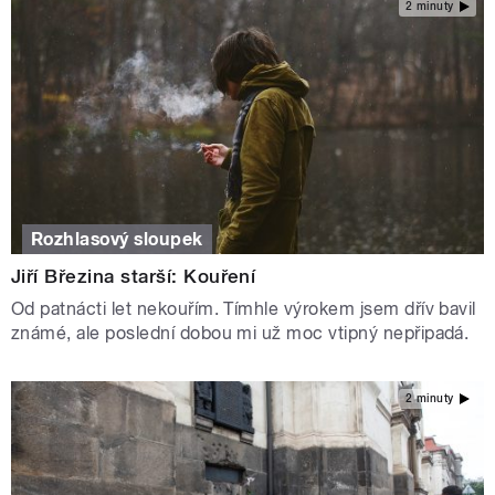
2 minuty
Rozhlasový sloupek
Jiří Březina starší: Kouření
Od patnácti let nekouřím. Tímhle výrokem jsem dřív bavil
známé, ale poslední dobou mi už moc vtipný nepřipadá.
2 minuty