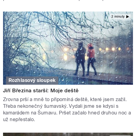
2 minuty
Rozhlasový sloupek
Jiří Březina starší: Moje deště
Zrovna prší a mně to připomíná deště, které jsem zažil.
Třeba nekonečný šumavský. Vydali jsme se kdysi s
kamarádem na Šumavu. Pršet začalo hned druhou noc a
už nepřestalo.