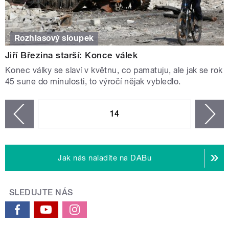
Rozhlasový sloupek
Jiří Březina starší: Konce válek
Konec války se slaví v květnu, co pamatuju, ale jak se rok
45 sune do minulosti, to výročí nějak vybledlo.
STRÁNKY
14
n
zí
Jak nás naladíte na DABu
SLEDUJTE NÁS