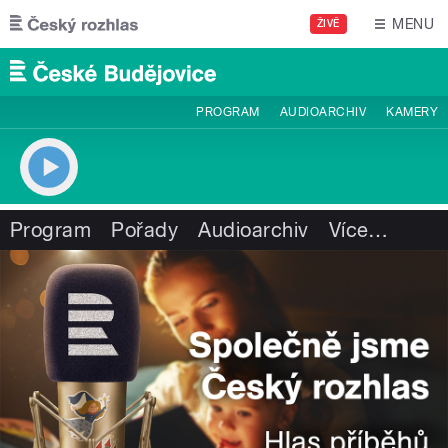
Přejít k hlavnímu obsahu
MENU
ŽIVĚ
PROGRAM
AUDIOARCHIV
KAMERY
Program
Pořady
Audioarchiv
Více
…