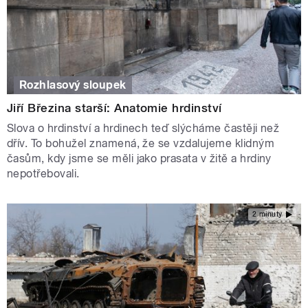
Rozhlasový sloupek
Jiří Březina starší: Anatomie hrdinství
Slova o hrdinství a hrdinech teď slýcháme častěji než
dřív. To bohužel znamená, že se vzdalujeme klidným
časům, kdy jsme se měli jako prasata v žitě a hrdiny
nepotřebovali.
2 minuty