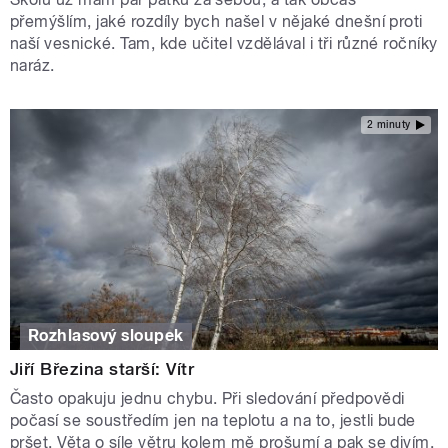
přemýšlím, jaké rozdíly bych našel v nějaké dnešní proti
naší vesnické. Tam, kde učitel vzdělával i tři různé ročníky
naráz.
2 minuty
Rozhlasový sloupek
Jiří Březina starší: Vítr
Často opakuju jednu chybu. Při sledování předpovědi
počasí se soustředím jen na teplotu a na to, jestli bude
pršet. Věta o síle větru kolem mě prošumí a pak se divím.