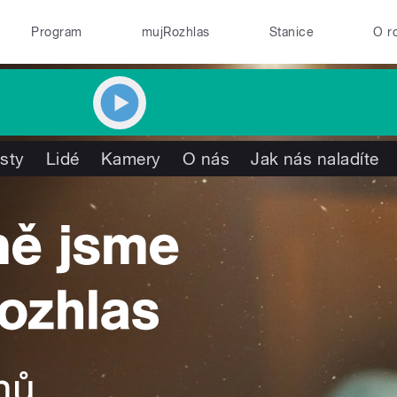
Program
mujRozhlas
Stanice
O r
isty
Lidé
Kamery
O nás
Jak nás naladíte