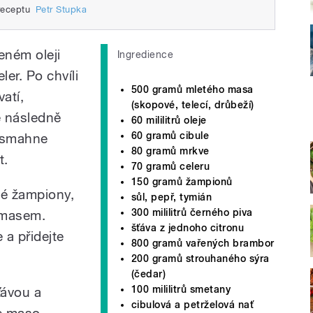
receptu
Petr Stupka
eném oleji
Ingredience
er. Po chvíli
500 gramů mletého masa
vatí,
(skopové, telecí, drůbeží)
e následně
60 mililitrů oleje
60 gramů cibule
vysmahne
80 gramů mrkve
t.
70 gramů celeru
150 gramů žampionů
né žampiony,
sůl, pepř, tymián
300 mililitrů černého piva
 masem.
šťáva z jednoho citronu
 a přidejte
800 gramů vařených brambor
200 gramů strouhaného sýra
(čedar)
100 mililitrů smetany
ťávou a
cibulová a petrželová nať
je maso