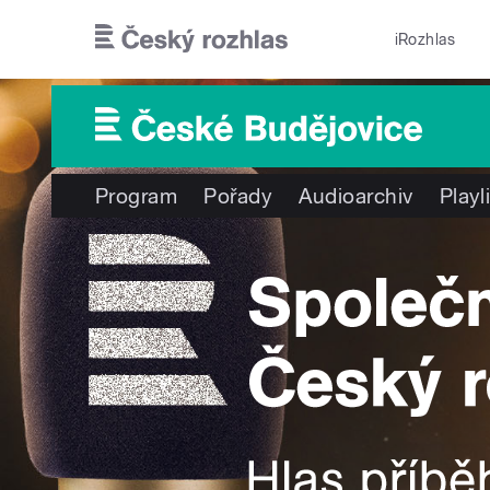
Přejít k hlavnímu obsahu
iRozhlas
Program
Pořady
Audioarchiv
Playl