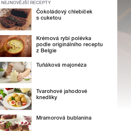
NEJNOVĚJŠÍ RECEPTY
Čokoládový chlebíček
s cuketou
Krémová rybí polévka
podle originálního receptu
z Belgie
Tuňáková majonéza
Tvarohové jahodové
knedlíky
Mramorová bublanina