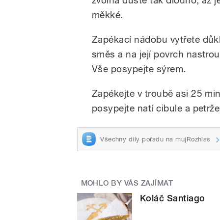
měkké.
Zapékací nádobu vytřete důk
směs a na její povrch nastro
Vše posypejte sýrem.
Zapékejte v troubě asi 25 min
posypejte natí cibule a petrže
Všechny díly pořadu na mujRozhlas
MOHLO BY VÁS ZAJÍMAT
Koláč Santiago