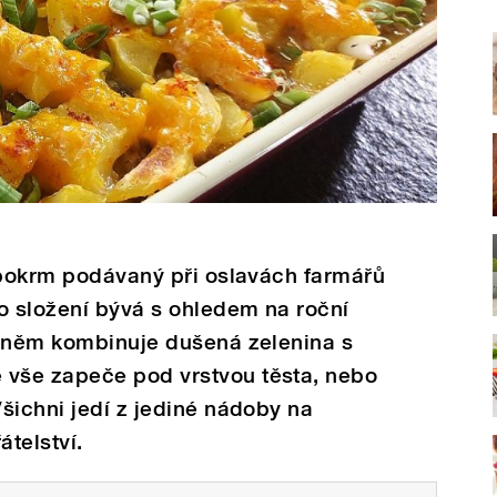
 pokrm podávaný při oslavách farmářů
o složení bývá s ohledem na roční
v něm kombinuje dušená zelenina s
vše zapeče pod vrstvou těsta, nebo
šichni jedí z jediné nádoby na
telství.