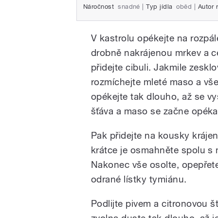
Náročnost
snadné
|
Typ jídla
oběd
|
Autor 
V kastrolu opékejte na rozpál
drobně nakrájenou mrkev a cel
přidejte cibuli. Jakmile zesklo
rozmíchejte mleté maso a vš
opékejte tak dlouho, až se 
šťáva a maso se začne opéka
Pak přidejte na kousky kráje
krátce je osmahněte spolu s
Nakonec vše osolte, opepřete
odrané lístky tymiánu.
Podlijte pivem a citronovou š
zvolna duste tak dlouho, až 