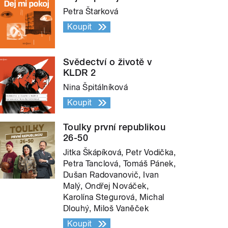
Petra Štarková
Koupit
Svědectví o životě v
KLDR 2
Nina Špitálníková
Koupit
Toulky první republikou
26-50
Jitka Škápíková, Petr Vodička,
Petra Tanclová, Tomáš Pánek,
Dušan Radovanovič, Ivan
Malý, Ondřej Nováček,
Karolína Stegurová, Michal
Dlouhý, Miloš Vaněček
Koupit