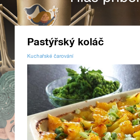
Pastýřský koláč
Kuchařské čarování