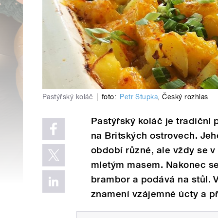
Pastýřský koláč
|
foto:
Petr Stupka
,
Český rozhlas
Pastýřský koláč je tradiční
na Britských ostrovech. Jeh
období různé, ale vždy se 
mletým masem. Nakonec se 
brambor a podává na stůl. V
znamení vzájemné úcty a přá