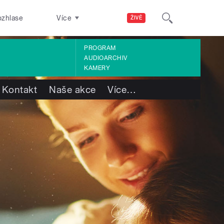
ozhlase
Více
ŽIVĚ
PROGRAM
AUDIOARCHIV
KAMERY
Kontakt
Naše akce
Více
…