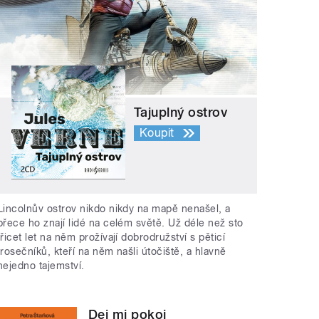
Tajuplný ostrov
Koupit
Lincolnův ostrov nikdo nikdy na mapě nenašel, a
přece ho znají lidé na celém světě. Už déle než sto
třicet let na něm prožívají dobrodružství s pěticí
trosečníků, kteří na něm našli útočiště, a hlavně
nejedno tajemství.
Dej mi pokoj