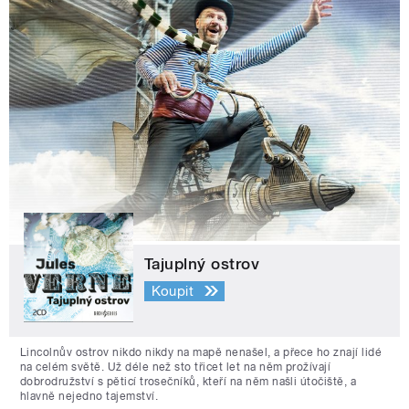
Tajuplný ostrov
Koupit
Lincolnův ostrov nikdo nikdy na mapě nenašel, a přece ho znají lidé
na celém světě. Už déle než sto třicet let na něm prožívají
dobrodružství s pěticí trosečníků, kteří na něm našli útočiště, a
hlavně nejedno tajemství.