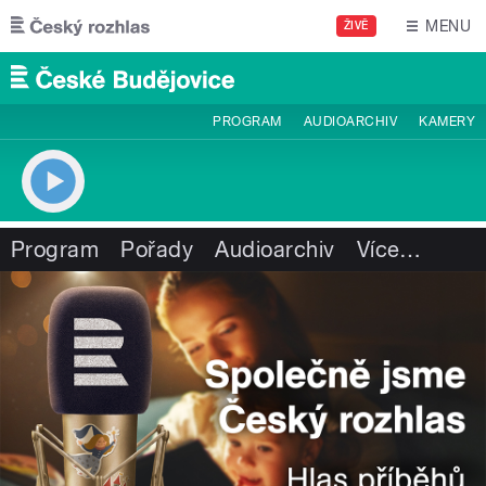
Přejít k hlavnímu obsahu
MENU
ŽIVĚ
PROGRAM
AUDIOARCHIV
KAMERY
Program
Pořady
Audioarchiv
Více
…