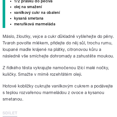
1/2 prášku do pečiva
olej na smažení
vanilkový cukr na obalení
kysaná smetana
meruňková marmeláda
Máslo, žloutky, vejce a cukr důkladně vyšlehejte do pěny.
Tvaroh povolte mlékem, přidejte do něj sůl, trochu rumu,
loupané madle krájené na plátky, citronovou kůru a
následně vše smíchejte dohromady a zahustěte moukou.
Z řídkého těsta vykrajujte namočenou lžící malé nočky,
kuličky. Smažte v mírně rozehřátém oleji.
Hotové koblížky cukrujte vanilkovým cukrem a podávejte
s teplou rozvařenou marmeládou z ovoce a kysanou
smetanou.