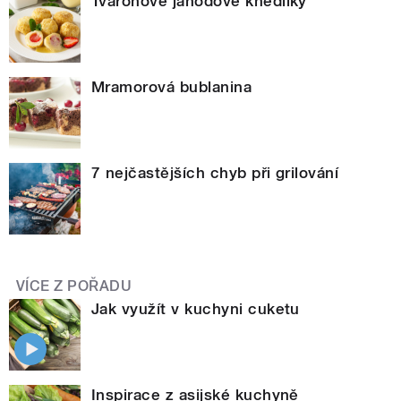
Tvarohové jahodové knedlíky
Mramorová bublanina
7 nejčastějších chyb při grilování
VÍCE Z POŘADU
Jak využít v kuchyni cuketu
Inspirace z asijské kuchyně