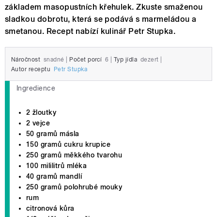
základem masopustních křehulek. Zkuste smaženou
sladkou dobrotu, která se podává s marmeládou a
smetanou. Recept nabízí kulinář Petr Stupka.
Náročnost
snadné
|
Počet porcí
6
|
Typ jídla
dezert
|
Autor receptu
Petr Stupka
Ingredience
2 žloutky
2 vejce
50 gramů másla
150 gramů cukru krupice
250 gramů měkkého tvarohu
100 mililitrů mléka
40 gramů mandlí
250 gramů polohrubé mouky
rum
citronová kůra