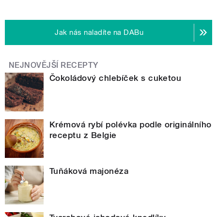
Jak nás naladíte na DABu
NEJNOVĚJŠÍ RECEPTY
Čokoládový chlebíček s cuketou
Krémová rybí polévka podle originálního
receptu z Belgie
Tuňáková majonéza