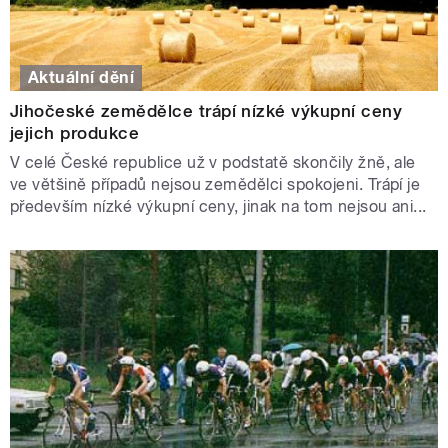
Aktuální dění
Jihočeské zemědělce trápí nízké výkupní ceny
jejich produkce
V celé České republice už v podstatě skončily žně, ale
ve většině případů nejsou zemědělci spokojeni. Trápí je
především nízké výkupní ceny, jinak na tom nejsou ani...