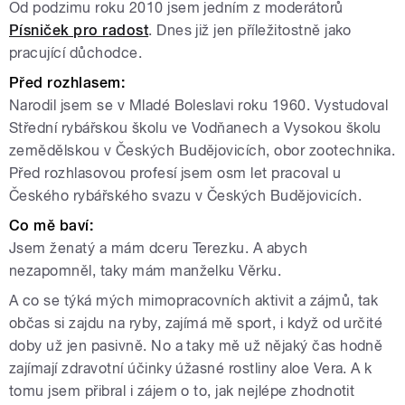
Od podzimu roku 2010 jsem jedním z moderátorů
Písniček pro radost
. Dnes již jen příležitostně jako
pracující důchodce.
Před rozhlasem:
Narodil jsem se v Mladé Boleslavi roku 1960. Vystudoval
Střední rybářskou školu ve Vodňanech a Vysokou školu
zemědělskou v Českých Budějovicích, obor zootechnika.
Před rozhlasovou profesí jsem osm let pracoval u
Českého rybářského svazu v Českých Budějovicích.
Co mě baví:
Jsem ženatý a mám dceru Terezku. A abych
nezapomněl, taky mám manželku Věrku.
A co se týká mých mimopracovních aktivit a zájmů, tak
občas si zajdu na ryby, zajímá mě sport, i když od určité
doby už jen pasivně. No a taky mě už nějaký čas hodně
zajímají zdravotní účinky úžasné rostliny aloe Vera. A k
tomu jsem přibral i zájem o to, jak nejlépe zhodnotit