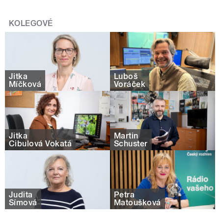
KOLEGOVÉ
Jitka
Luboš
Míčková
Voráček
Jitka
Martin
Cibulová Vokatá
Schuster
Judita
Petra
Šímová
Matoušková