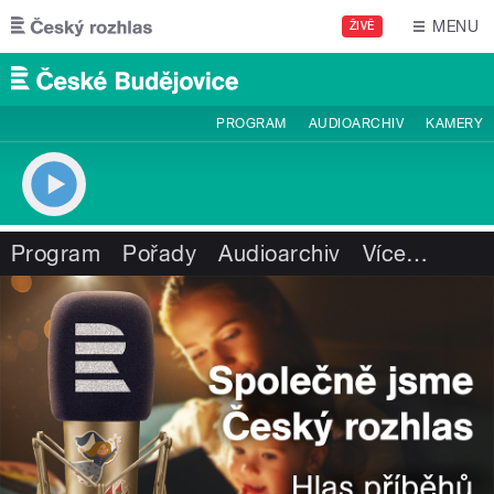
Přejít k hlavnímu obsahu
MENU
ŽIVĚ
PROGRAM
AUDIOARCHIV
KAMERY
Program
Pořady
Audioarchiv
Více
…