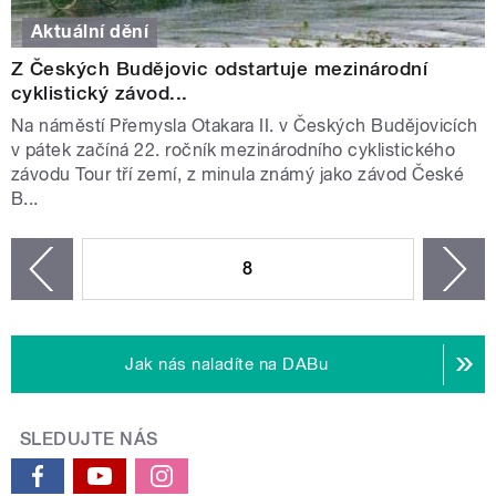
Aktuální dění
Z Českých Budějovic odstartuje mezinárodní
cyklistický závod...
Na náměstí Přemysla Otakara II. v Českých Budějovicích
v pátek začíná 22. ročník mezinárodního cyklistického
závodu Tour tří zemí, z minula známý jako závod České
B...
STRÁNKY
8
n
zí
Jak nás naladíte na DABu
SLEDUJTE NÁS