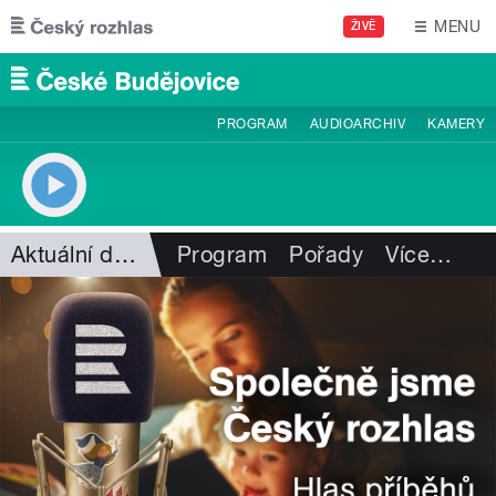
Přejít k hlavnímu obsahu
MENU
ŽIVĚ
PROGRAM
AUDIOARCHIV
KAMERY
Aktuální dění
Program
Pořady
Více
…