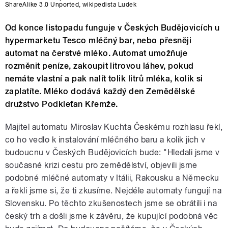
ShareAlike 3.0 Unported
,
wikipedista Ludek
Od konce listopadu funguje v Českých Budějovicích u
hypermarketu Tesco mléčný bar, nebo přesněji
automat na čerstvé mléko. Automat umožňuje
rozměnit peníze, zakoupit litrovou láhev, pokud
nemáte vlastní a pak nalít tolik litrů mléka, kolik si
zaplatíte. Mléko dodává každý den Zemědělské
družstvo Podkleťan Křemže.
Majitel automatu Miroslav Kuchta Českému rozhlasu řekl,
co ho vedlo k instalování mléčného baru a kolik jich v
budoucnu v Českých Budějovicích bude: "Hledali jsme v
současné krizi cestu pro zemědělství, objevili jsme
podobné mléčné automaty v Itálii, Rakousku a Německu
a řekli jsme si, že ti zkusíme. Nejdéle automaty fungují na
Slovensku. Po těchto zkušenostech jsme se obrátili i na
český trh a došli jsme k závěru, že kupující podobná věc