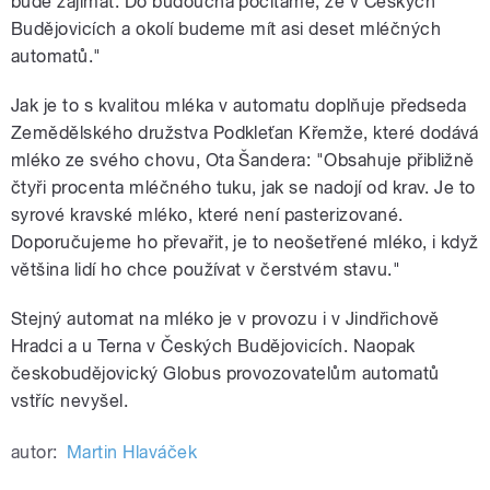
bude zajímat. Do budoucna počítáme, že v Českých
Budějovicích a okolí budeme mít asi deset mléčných
automatů."
Jak je to s kvalitou mléka v automatu doplňuje předseda
Zemědělského družstva Podkleťan Křemže, které dodává
mléko ze svého chovu, Ota Šandera: "Obsahuje přibližně
čtyři procenta mléčného tuku, jak se nadojí od krav. Je to
syrové kravské mléko, které není pasterizované.
Doporučujeme ho převařit, je to neošetřené mléko, i když
většina lidí ho chce používat v čerstvém stavu."
Stejný automat na mléko je v provozu i v Jindřichově
Hradci a u Terna v Českých Budějovicích. Naopak
českobudějovický Globus provozovatelům automatů
vstříc nevyšel.
autor:
Martin Hlaváček