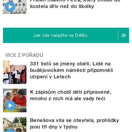
kostela dřív než do školky
Jak nás naladíte na DABu
VÍCE Z POŘADU
331 listů se jmény obětí. Lidé na
budějovickém náměstí připomněli
utrpení v Letech
K zápisům chodí děti připravené,
mnoho z nich má ale vady řeči
Benešova vila se otevřela, prohlídky
jsou tři dny v týdnu