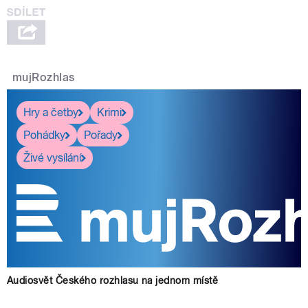
mujRozhlas
Hry a četby
Krimi
Pohádky
Pořady
Živé vysílání
Audiosvět Českého rozhlasu na jednom místě