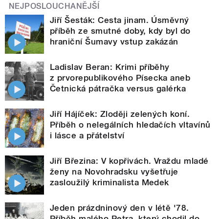
NEJPOSLOUCHANĚJŠÍ
Jiří Šesták: Cesta jinam. Úsměvný
příběh ze smutné doby, kdy byl do
hraniční Šumavy vstup zakázán
Ladislav Beran: Krimi příběhy
z prvorepublikového Písecka aneb
Četnická pátračka versus galérka
Jiří Hájíček: Zloději zelených koní.
Příběh o nelegálních hledačích vltavínů
i lásce a přátelství
Jiří Březina: V kopřivách. Vraždu mladé
ženy na Novohradsku vyšetřuje
zasloužilý kriminalista Medek
Jeden prázdninový den v létě '78.
Příběh malého Petra, který chodil do