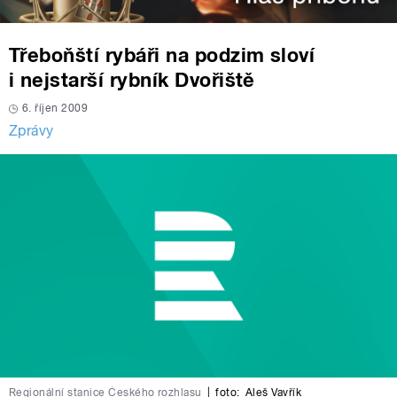
Třeboňští rybáři na podzim sloví
i nejstarší rybník Dvořiště
6. říjen 2009
Zprávy
Regionální stanice Českého rozhlasu
|
foto:
Aleš Vavřík