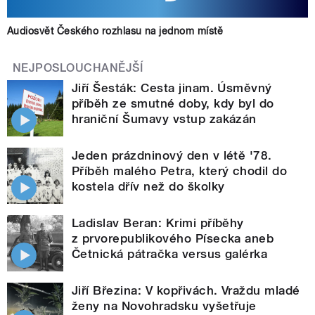
Audiosvět Českého rozhlasu na jednom místě
NEJPOSLOUCHANĚJŠÍ
Jiří Šesták: Cesta jinam. Úsměvný
příběh ze smutné doby, kdy byl do
hraniční Šumavy vstup zakázán
Jeden prázdninový den v létě '78.
Příběh malého Petra, který chodil do
kostela dřív než do školky
Ladislav Beran: Krimi příběhy
z prvorepublikového Písecka aneb
Četnická pátračka versus galérka
Jiří Březina: V kopřivách. Vraždu mladé
ženy na Novohradsku vyšetřuje