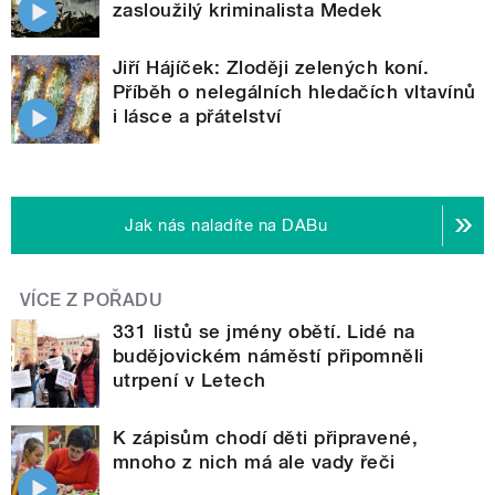
zasloužilý kriminalista Medek
Jiří Hájíček: Zloději zelených koní.
Příběh o nelegálních hledačích vltavínů
i lásce a přátelství
Jak nás naladíte na DABu
VÍCE Z POŘADU
331 listů se jmény obětí. Lidé na
budějovickém náměstí připomněli
utrpení v Letech
K zápisům chodí děti připravené,
mnoho z nich má ale vady řeči