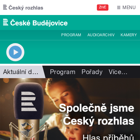
Přejít k hlavnímu obsahu
MENU
ŽIVĚ
PROGRAM
AUDIOARCHIV
KAMERY
Aktuální dění
Program
Pořady
Více
…