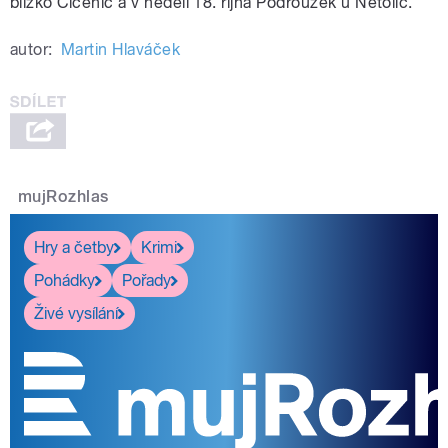
blízko Číčenic a v neděli 18. října Podroužek u Netolic.
pause
autor:
Martin Hlaváček
mujRozhlas
Hry a četby
Krimi
Pohádky
Pořady
Živé vysílání