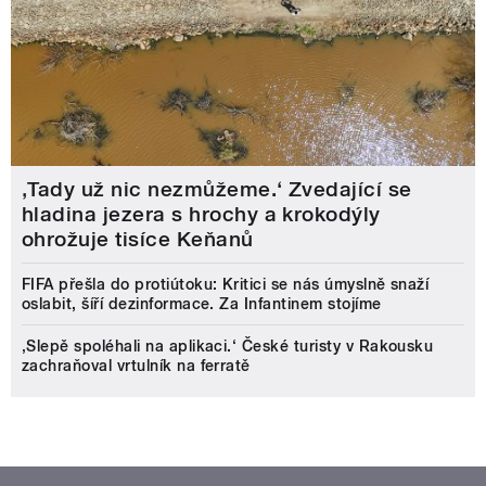
‚Tady už nic nezmůžeme.‘ Zvedající se
hladina jezera s hrochy a krokodýly
ohrožuje tisíce Keňanů
FIFA přešla do protiútoku: Kritici se nás úmyslně snaží
oslabit, šíří dezinformace. Za Infantinem stojíme
‚Slepě spoléhali na aplikaci.‘ České turisty v Rakousku
zachraňoval vrtulník na ferratě