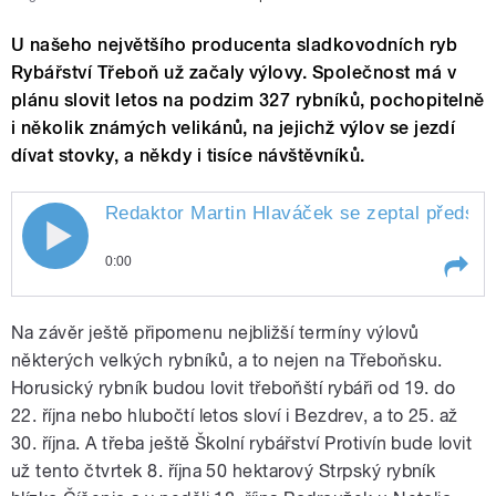
U našeho největšího producenta sladkovodních ryb
Rybářství Třeboň už začaly výlovy. Společnost má v
plánu slovit letos na podzim 327 rybníků, pochopitelně
i několik známých velikánů, na jejichž výlov se jezdí
dívat stovky, a někdy i tisíce návštěvníků.
Redaktor Martin Hlaváček se zeptal předsed
0:00
Play /
loví.
Redaktor Martin Hlaváček se zeptal
Na závěr ještě připomenu nejbližší termíny výlovů
předsedy představenstva akciové
společnosti Rybářství Třeboň Josefa
některých velkých rybníků, a to nejen na Třeboňsku.
Malechy, které z velkých rybníků letos
Horusický rybník budou lovit třeboňští rybáři od 19. do
22. října nebo hlubočtí letos sloví i Bezdrev, a to 25. až
30. října. A třeba ještě Školní rybářství Protivín bude lovit
už tento čtvrtek 8. října 50 hektarový Strpský rybník