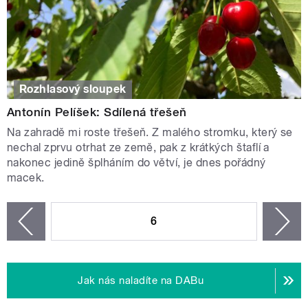
Rozhlasový sloupek
Antonín Pelíšek: Sdílená třešeň
Na zahradě mi roste třešeň. Z malého stromku, který se
nechal zprvu otrhat ze země, pak z krátkých štaflí a
nakonec jedině šplháním do větví, je dnes pořádný
macek.
STRÁNKY
6
n
zí
Jak nás naladíte na DABu