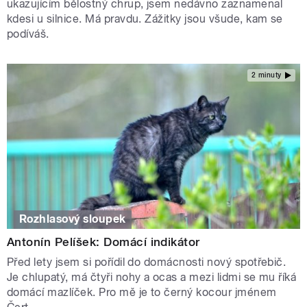
ukazujícím bělostný chrup, jsem nedávno zaznamenal
kdesi u silnice. Má pravdu. Zážitky jsou všude, kam se
podíváš.
2 minuty
Rozhlasový sloupek
Antonín Pelíšek: Domácí indikátor
Před lety jsem si pořídil do domácnosti nový spotřebič.
Je chlupatý, má čtyři nohy a ocas a mezi lidmi se mu říká
domácí mazlíček. Pro mě je to černý kocour jménem