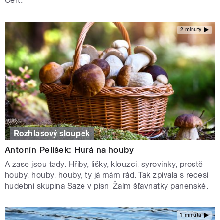
Čert.
2 minuty
Rozhlasový sloupek
Antonín Pelíšek: Hurá na houby
A zase jsou tady. Hřiby, lišky, klouzci, syrovinky, prostě
houby, houby, houby, ty já mám rád. Tak zpívala s recesí
hudební skupina Saze v písni Žalm šťavnatky panenské.
1 minuta