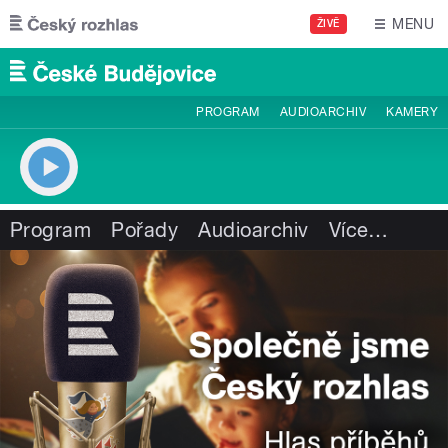
Přejít k hlavnímu obsahu
MENU
ŽIVĚ
PROGRAM
AUDIOARCHIV
KAMERY
Program
Pořady
Audioarchiv
Více
…