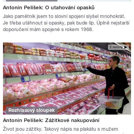
Antonín Pelíšek: O utahování opasků
Jako pamětník jsem to slovní spojení slyšel mnohokrát.
Je třeba utáhnout si opasky, pak bude líp. Úplně nejstarší
doporučení mám spojené s rokem 1968.
2 minuty
Rozhlasový sloupek
Antonín Pelíšek: Zážitkové nakupování
Život jsou zážitky. Takový nápis na plakátu s mužem