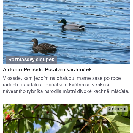
Rozhlasový sloupek
Antonín Pelíšek: Počítání kachniček
V osadě, kam jezdím na chalupu, máme zase po roce
radostnou událost. Počátkem května se v rákosí
návesního rybníka narodila místní divoké kachně mláďata.
2 minuty