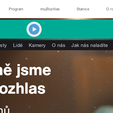
Program
mujRozhlas
Stanice
O r
isty
Lidé
Kamery
O nás
Jak nás naladíte