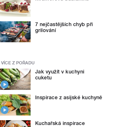
7 nejčastějších chyb při
grilování
VÍCE Z POŘADU
Jak využít v kuchyni
cuketu
Inspirace z asijské kuchyně
Kuchařská inspirace