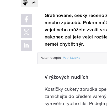
Gratinované, česky řečeno 
mnoho způsobů. Pokrm může
vejci nebo můžete zvolit vrs
nakonec zalijete vejci roz
neměl chybět sýr.
Autor receptu
Petr Stupka
V rýžových nudlích
Kostičky cukety zprudka opečt
zamíchejte do předem vařený
syrového rybího filé. Přidejt