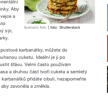
ientální
inky. Aby
 vejce a
sto
Ilustrační foto
|
foto:
Shutterstock
ý sýr,
rky.
 kapustové karbanátky, můžete do
uhanou cuketu. Ideální je ji po
ustit šťávu. Velmi často používám
sa a druhou část tvoří cuketa a semletý
 karbanátků přidáte cibuli, nezapomeňte
i aby zavoněla a změkla.