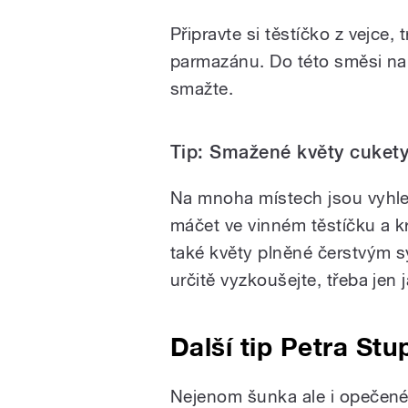
Připravte si těstíčko z vejce
parmazánu. Do této směsi na
smažte.
Tip: Smažené květy cuket
Na mnoha místech jsou vyhl
máčet ve vinném těstíčku a krá
také květy plněné čerstvým 
určitě vyzkoušejte, třeba jen 
Další tip Petra St
Nejenom šunka ale i opečené 