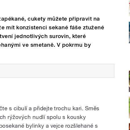
zapékané, cukety můžete připravit na
 mít konzistenci sekané fáše ztužené
tvení jednotlivých surovin, které
šlehanými ve smetaně. V pokrmu by
e s cibulí a přidejte trochu kari. Směs
ch rýžových nudlí spolu s kousky
e posekané bylinky a vejce rozšlehané s