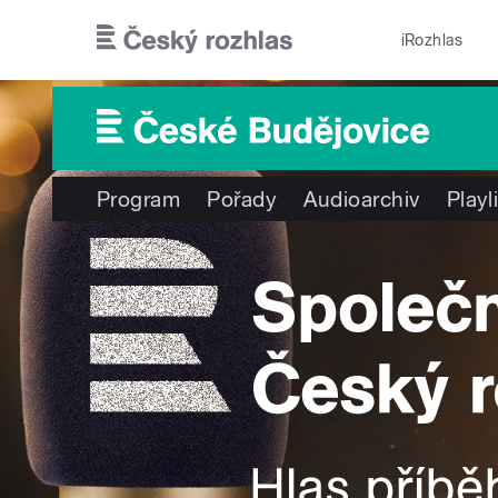
Přejít k hlavnímu obsahu
iRozhlas
Program
Pořady
Audioarchiv
Playl