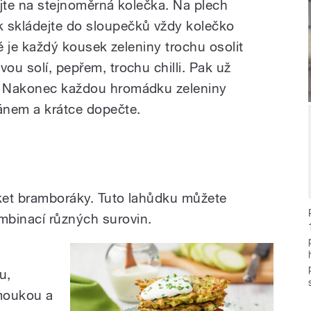
jejte na stejnoměrná kolečka. Na plech
k skládejte do sloupečků vždy kolečko
ité je každý kousek zeleniny trochu osolit
vou solí, pepřem, trochu chilli. Pak už
ě. Nakonec každou hromádku zeleniny
nem a krátce dopečte.
uket bramboráky. Tuto lahůdku můžete
mbinací různých surovin.
u,
moukou a