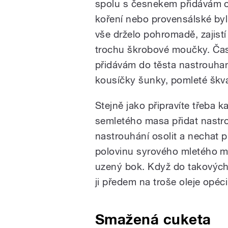
spolu s česnekem přidávám or
koření nebo provensálské byl
vše drželo pohromadě, zajistí
trochu škrobové moučky. Ča
přidávám do těsta nastrouhan
kousíčky šunky, pomleté škva
Stejně jako připravíte třeba
semletého masa přidat nastro
nastrouhání osolit a nechat p
polovinu syrového mletého ma
uzený bok. Když do takových
ji předem na troše oleje opéc
Smažená cuketa