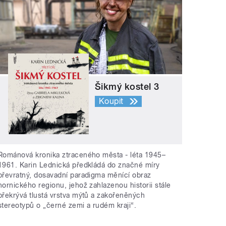
Šikmý kostel 3
Koupit
Románová kronika ztraceného města - léta 1945–
1961. Karin Lednická předkládá do značné míry
převratný, dosavadní paradigma měnící obraz
hornického regionu, jehož zahlazenou historii stále
překrývá tlustá vrstva mýtů a zakořeněných
stereotypů o „černé zemi a rudém kraji“.