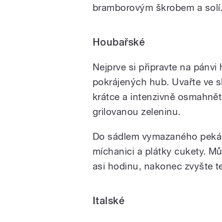
bramborovým škrobem a solí
Houbařské
Nejprve si připravte na pánv
pokrájených hub. Uvařte ve 
krátce a intenzivně osmahnět
grilovanou zeleninu.
Do sádlem vymazaného pekáč
míchanici a plátky cukety. Mů
asi hodinu, nakonec zvyšte t
Italské