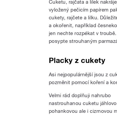
Cuketu, rajčata a lilek nakrá
vyložený pečicím papírem pa
cukety, rajčete a lilku. Důlež
a okořenit, například česneko
jen nechte rozpékat v troub
posypte strouhaným parmazá
Placky z cukety
Asi nejpopulárnější jsou z c
pozměnit pomocí koření a ko
Velmi rád doplňuji nahrubo
nastrouhanou cuketu jáhlovo
pohankovou ale i cizrnovou 