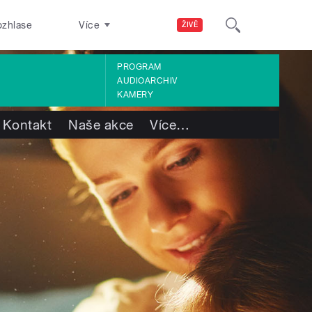
ozhlase
Více
ŽIVĚ
PROGRAM
AUDIOARCHIV
KAMERY
Kontakt
Naše akce
Více
…