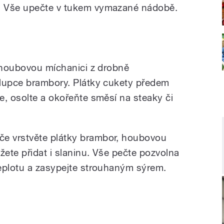
. Vše upečte v tukem vymazané nádobě.
i houbovou míchanici z drobně
slupce brambory. Plátky cukety předem
e, osolte a okořeňte směsí na steaky či
e vrstvěte plátky brambor, houbovou
žete přidat i slaninu. Vše pečte pozvolna
eplotu a zasypejte strouhaným sýrem.