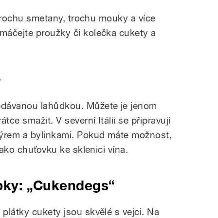
, trochu smetany, trochu mouky a více
máčejte proužky či kolečka cukety a
y
edávanou lahůdkou. Můžete je jenom
tce smažit. V severní Itálii se připravují
sýrem a bylinkami. Pokud máte možnost,
jako chuťovku ke sklenici vína.
upky: „Cukendegs“
plátky cukety jsou skvělé s vejci. Na