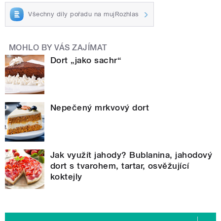
Všechny díly pořadu na mujRozhlas
MOHLO BY VÁS ZAJÍMAT
Dort „jako sachr“
Nepečený mrkvový dort
Jak využít jahody? Bublanina, jahodový
dort s tvarohem, tartar, osvěžující
koktejly