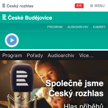
Přejít k hlavnímu obsahu
MENU
ŽIVĚ
PROGRAM
AUDIOARCHIV
KAMERY
Program
Pořady
Audioarchiv
Více
…