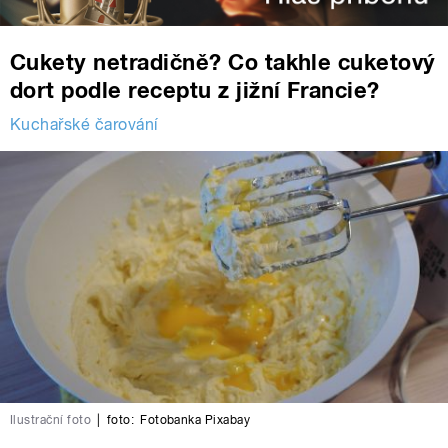
Cukety netradičně? Co takhle cuketový
dort podle receptu z jižní Francie?
Kuchařské čarování
Ilustrační foto
|
foto:
Fotobanka Pixabay