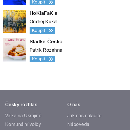
Koupit
HoKlaFaKla
Ondřej Kukal
Koupit
Sladké Česko
Patrik Rozehnal
Koupit
Český rozhlas
O nás
Válka na Ukrajině
Jak nás naladíte
Komunální volby
Nápověda