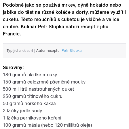
Podobně jako se používá mrkev, dýně hokaido nebo
jablka do těst na různé koláče a dorty, můžeme využít i
cuketu. Těsto moučníků s cuketou je vláčné a velice
chutné. Kulinář Petr Stupka nabízí recept z jihu
Francie.
Typ jídla
dezert
|
Autor receptu
Petr Stupka
Suroviny:
180 gramů hladké mouky
150 gramů celozrnné pšeničné mouky
500 mililitrů nastrouhaných cuket
250 gramů třtinového cukru
50 gramů hořkého kakaa
2 lžičky jedlé sody
1 lžička perníkového koření
100 gramů másla (nebo 120 mililitrů oleje)