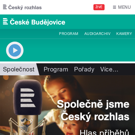
Přejít k hlavnímu obsahu
MENU
ŽIVĚ
PROGRAM
AUDIOARCHIV
KAMERY
Společnost
Program
Pořady
Více
…