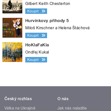
Gilbert Keith Chesterton
Koupit
Hurvínkovy příhody 5
Miloš Kirschner a Helena Štáchová
Koupit
HoKlaFaKla
Ondřej Kukal
Koupit
Český rozhlas
O nás
Válka na Ukrajině
Jak nás naladíte