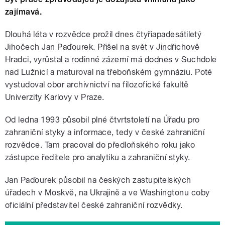
zajímavá.
Dlouhá léta v rozvědce prožil dnes čtyřiapadesátiletý
Jihočech Jan Paďourek. Přišel na svět v Jindřichově
Hradci, vyrůstal a rodinné zázemí má dodnes v Suchdole
nad Lužnicí a maturoval na třeboňském gymnáziu. Poté
vystudoval obor archivnictví na filozofické fakultě
Univerzity Karlovy v Praze.
Od ledna 1993 působil plné čtvrtstoletí na Úřadu pro
zahraniční styky a informace, tedy v české zahraniční
rozvědce. Tam pracoval do předloňského roku jako
zástupce ředitele pro analytiku a zahraniční styky.
Jan Paďourek působil na českých zastupitelských
úřadech v Moskvě, na Ukrajině a ve Washingtonu coby
oficiální představitel české zahraniční rozvědky.