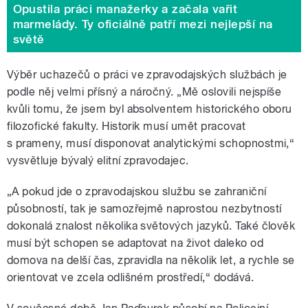
Opustila práci manažerky a začala vařit
marmelády. Ty oficiálně patří mezi nejlepší na
světě
Výběr uchazečů o práci ve zpravodajských službách je
podle něj velmi přísný a náročný. „Mě oslovili nejspíše
kvůli tomu, že jsem byl absolventem historického oboru
filozofické fakulty. Historik musí umět pracovat
s prameny, musí disponovat analytickými schopnostmi,“
vysvětluje bývalý elitní zpravodajec.
„A pokud jde o zpravodajskou službu se zahraniční
působností, tak je samozřejmě naprostou nezbytností
dokonalá znalost několika světových jazyků. Také člověk
musí být schopen se adaptovat na život daleko od
domova na delší čas, zpravidla na několik let, a rychle se
orientovat ve zcela odlišném prostředí,“ dodává.