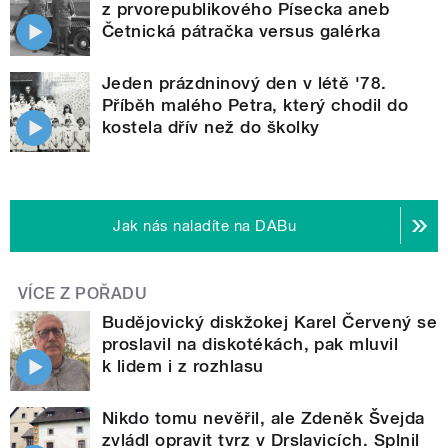
z prvorepublikového Písecka aneb
Četnická pátračka versus galérka
Jeden prázdninový den v létě '78.
Příběh malého Petra, který chodil do
kostela dřív než do školky
Jak nás naladíte na DABu
VÍCE Z POŘADU
Budějovický diskžokej Karel Červený se
proslavil na diskotékách, pak mluvil
k lidem i z rozhlasu
Nikdo tomu nevěřil, ale Zdeněk Švejda
zvládl opravit tvrz v Drslavicích. Splnil