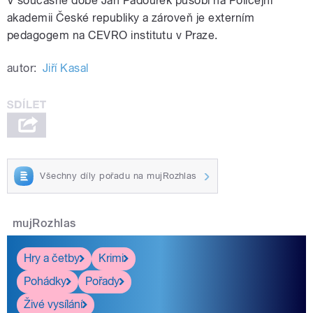
V současné době Jan Paďourek působí na Policejní
akademii České republiky a zároveň je externím
pedagogem na CEVRO institutu v Praze.
autor:
Jiří Kasal
Všechny díly pořadu na mujRozhlas
mujRozhlas
Hry a četby
Krimi
Pohádky
Pořady
Živé vysílání