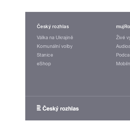
Český rozhlas
mujRo
Válka na Ukrajině
Živé v
Komunální volby
Audioa
Stanice
Podca
eShop
Mobiln