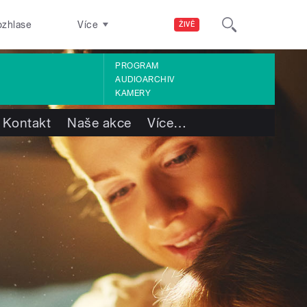
ozhlase
Více
ŽIVĚ
PROGRAM
AUDIOARCHIV
KAMERY
Kontakt
Naše akce
Více
…