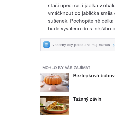
stačí upéci celá jablka v obal
vmáčknout do jablíčka směs 
sušenek. Pochopitelně délka 
bude vyváleno do silnějšího p
Všechny díly pořadu na mujRozhlas
MOHLO BY VÁS ZAJÍMAT
Bezlepková bábov
Tažený závin