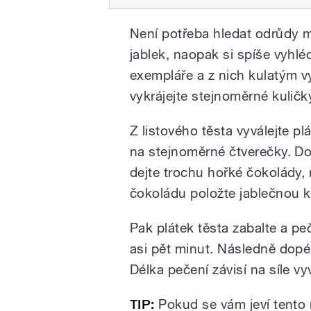
Není potřeba hledat odrůdy m
jablek, naopak si spíše vyhlé
exempláře a z nich kulatým 
vykrájejte stejnoměrné kuličk
Z listového těsta vyválejte plá
na stejnoměrné čtverečky. Do 
dejte trochu hořké čokolády,
čokoládu položte jablečnou k
Pak plátek těsta zabalte a p
asi pět minut. Následně dopé
Délka pečení závisí na síle v
TIP:
Pokud se vám jeví tento m