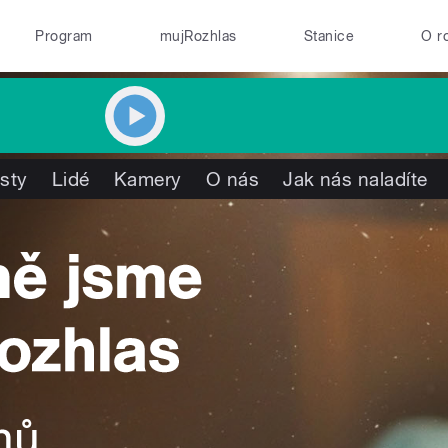
Program
mujRozhlas
Stanice
O r
isty
Lidé
Kamery
O nás
Jak nás naladíte