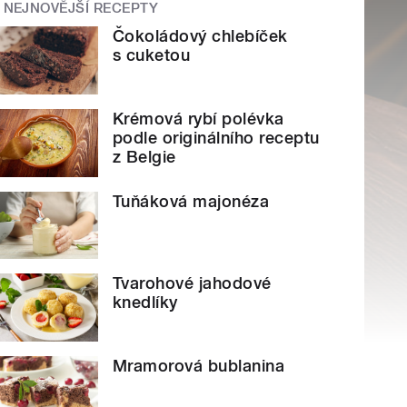
NEJNOVĚJŠÍ RECEPTY
Čokoládový chlebíček
s cuketou
Krémová rybí polévka
podle originálního receptu
z Belgie
Tuňáková majonéza
Tvarohové jahodové
knedlíky
Mramorová bublanina