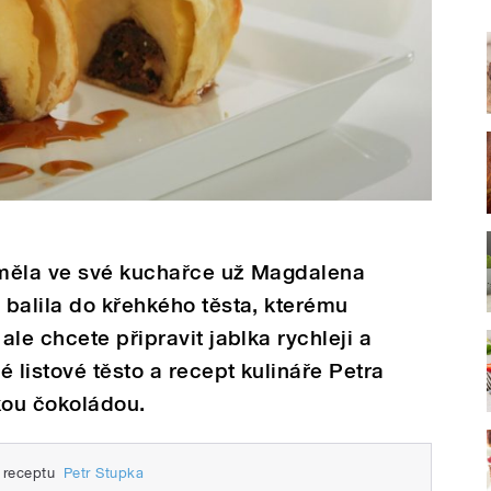
 měla ve své kuchařce už Magdalena
balila do křehkého těsta, kterému
le chcete připravit jablka rychleji a
 listové těsto a recept kulináře Petra
kou čokoládou.
 receptu
Petr Stupka