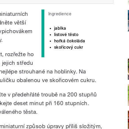
iniaturních
Ingredience
dněte větší
jablka
vypichovákem
listové těsto
y.
hořká čokoláda
skořicový cukr
t, rozřežte ho
jejich středu
 nejlépe strouhané na hoblinky. Na
uličku obalenou ve skořicovém cukru.
ečte v předehřáté troubě na 200 stupňů
kejte deset minut při 160 stupních.
yváleného těsta.
iniaturní způsob úpravy příliš složitým,