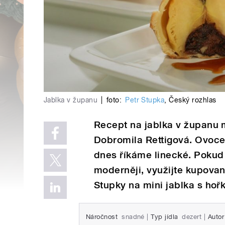
Jablka v županu
|
foto:
Petr Stupka
,
Český rozhlas
Recept na jablka v županu
Dobromila Rettigová. Ovoce 
dnes říkáme linecké. Pokud a
moderněji, využijte kupované
Stupky na mini jablka s hoř
Náročnost
snadné
|
Typ jídla
dezert
|
Autor