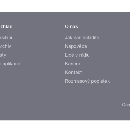
zhlas
O nás
ysílání
Jak nás naladíte
rchiv
Nápověda
sty
Lidé v rádiu
í aplikace
Kariéra
Kontakt
Rozhlasový poplatek
Coo