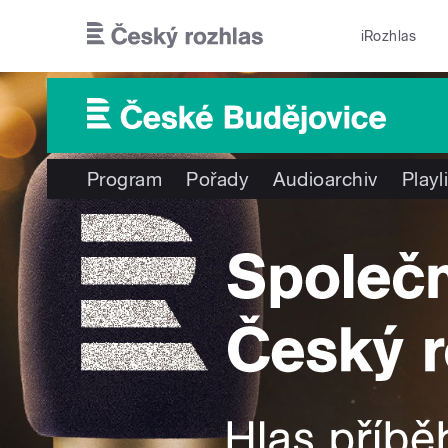
Přejít k hlavnímu obsahu
iRozhlas
Program
Pořady
Audioarchiv
Playl