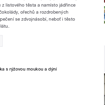
u z listového těsta a namísto jádřince
čokolády, ořechů a rozdrobených
pečení se zdvojnásobí, neboť i těsto
látu.
ka s rýžovou moukou a dýní