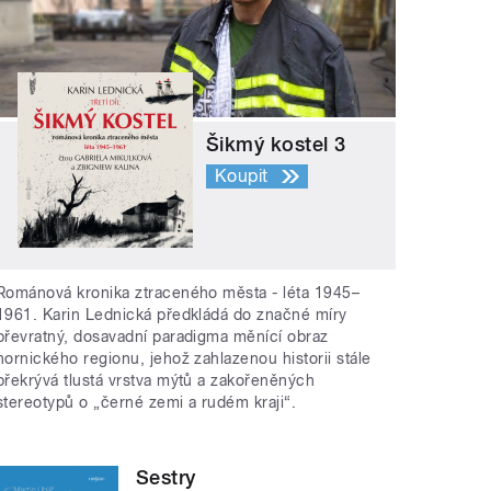
Šikmý kostel 3
Koupit
Románová kronika ztraceného města - léta 1945–
1961. Karin Lednická předkládá do značné míry
převratný, dosavadní paradigma měnící obraz
hornického regionu, jehož zahlazenou historii stále
překrývá tlustá vrstva mýtů a zakořeněných
stereotypů o „černé zemi a rudém kraji“.
Sestry