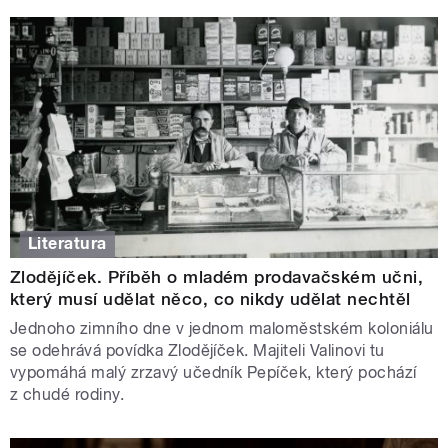
Literatura
Zlodějíček. Příběh o mladém prodavačském učni,
který musí udělat něco, co nikdy udělat nechtěl
Jednoho zimního dne v jednom maloměstském koloniálu
se odehrává povídka Zlodějíček. Majiteli Valinovi tu
vypomáhá malý zrzavý učedník Pepíček, který pochází
z chudé rodiny.