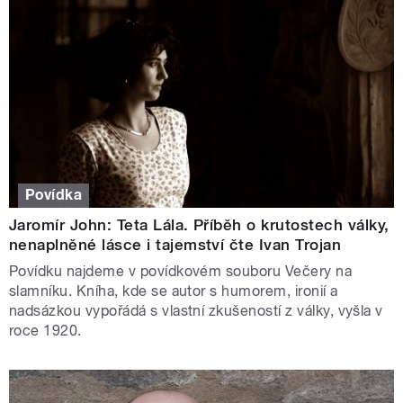
Povídka
Jaromír John: Teta Lála. Příběh o krutostech války,
nenaplněné lásce i tajemství čte Ivan Trojan
Povídku najdeme v povídkovém souboru Večery na
slamníku. Kníha, kde se autor s humorem, ironií a
nadsázkou vypořádá s vlastní zkušeností z války, vyšla v
roce 1920.