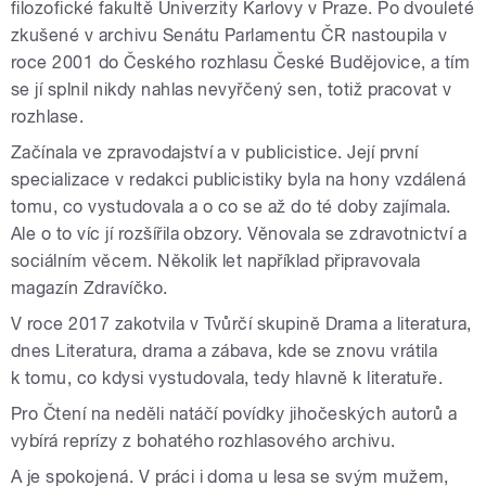
filozofické fakultě Univerzity Karlovy v Praze. Po dvouleté
zkušené v archivu Senátu Parlamentu ČR nastoupila v
roce 2001 do Českého rozhlasu České Budějovice, a tím
se jí splnil nikdy nahlas nevyřčený sen, totiž pracovat v
rozhlase.
Začínala ve zpravodajství a v publicistice. Její první
specializace v redakci publicistiky byla na hony vzdálená
tomu, co vystudovala a o co se až do té doby zajímala.
Ale o to víc jí rozšířila obzory. Věnovala se zdravotnictví a
sociálním věcem. Několik let například připravovala
magazín Zdravíčko.
V roce 2017 zakotvila v Tvůrčí skupině Drama a literatura,
dnes Literatura, drama a zábava, kde se znovu vrátila
k tomu, co kdysi vystudovala, tedy hlavně k literatuře.
Pro Čtení na neděli natáčí povídky jihočeských autorů a
vybírá reprízy z bohatého rozhlasového archivu.
A je spokojená. V práci i doma u lesa se svým mužem,