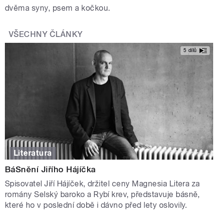
dvěma syny, psem a kočkou.
VŠECHNY ČLÁNKY
5 dílů
Literatura
BáSnění Jiřího Hájíčka
Spisovatel Jiří Hájíček, držitel ceny Magnesia Litera za
romány Selský baroko a Rybí krev, představuje básně,
které ho v poslední době i dávno před lety oslovily.