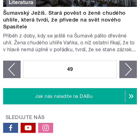
Literatura
Šumavský Ježíš. Stará pověst o ženě chudého
uhlíře, která tvrdí, že přivede na svět nového
Spasitele
Příběh z doby, kdy se ještě na Šumavě pálilo dřevěné
uhlí. Žena chudého uhlíře Vaňka, o níž ostatní říkají, že to
v hlavě nemá úplně v pořádku, tvrdí, že se stane zázrak...
STRÁNKY
49
n
zí
Jak nás naladíte na DABu
SLEDUJTE NÁS