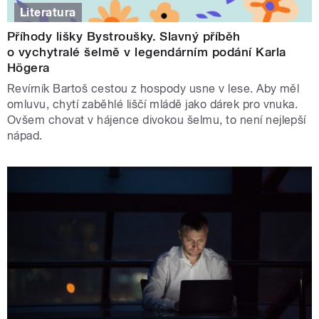
Literatura
Příhody lišky Bystroušky. Slavný příběh
o vychytralé šelmě v legendárním podání Karla
Högera
Revírník Bartoš cestou z hospody usne v lese. Aby měl
omluvu, chytí zaběhlé liščí mládě jako dárek pro vnuka.
Ovšem chovat v hájence divokou šelmu, to není nejlepší
nápad.