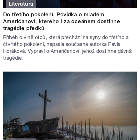
Literatura
Do třetího pokolení. Povídka o mladém
Američanovi, kterého i za oceánem dostihne
tragédie předků
Příběh o vině otců, která přechází na syny do třetího a
čtvrtého pokolení, napsala současná autorka Pavla
Horáková. Vypráví o Američanovi, jehož dostihne dávná
tragédie.