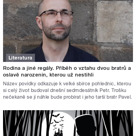
Literatura
Rodina a jiné regály. Příběh o vztahu dvou bratrů a
oslavě narozenin, kterou už nestihli
Název povídky odkazuje k velké sbírce pohlednic, kterou
si celý život budoval dnešní sedmdesátník Petr. Trošku
nečekaně se jí náhle bude probírat i jeho tarší bratr Pavel.