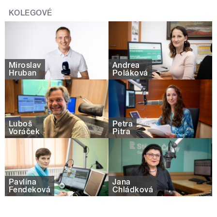
KOLEGOVÉ
Miroslav
Andrea
Hruban
Poláková
Luboš
Petra
Voráček
Pitra
Pavlína
Jana
Fendeková
Chládková