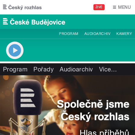
Přejít k hlavnímu obsahu
MENU
ŽIVĚ
PROGRAM
AUDIOARCHIV
KAMERY
Program
Pořady
Audioarchiv
Více
…