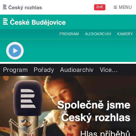
Přejít k hlavnímu obsahu
MENU
ŽIVĚ
PROGRAM
AUDIOARCHIV
KAMERY
Program
Pořady
Audioarchiv
Více
…