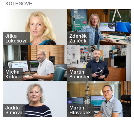
KOLEGOVÉ
Jitka
Zdeněk
Lukešová
Zajíček
Michal
Martin
Kolář
Schuster
Judita
Martin
Šímová
Hlaváček