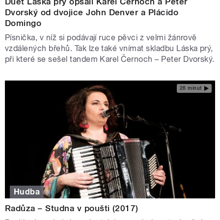
Duet Láska prý opsali Karel Černoch a Peter
Dvorský od dvojice John Denver a Plácido
Domingo
Písnička, v níž si podávají ruce pěvci z velmi žánrově
vzdálených břehů. Tak lze také vnímat skladbu Láska prý,
při které se sešel tandem Karel Černoch – Peter Dvorský.
26 minut
Hudba
Radůza – Studna v poušti (2017)