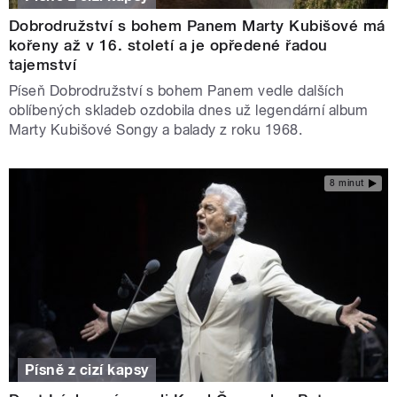
Dobrodružství s bohem Panem Marty Kubišové má
kořeny až v 16. století a je opředené řadou
tajemství
Píseň Dobrodružství s bohem Panem vedle dalších
oblíbených skladeb ozdobila dnes už legendární album
Marty Kubišové Songy a balady z roku 1968.
8 minut
Písně z cizí kapsy