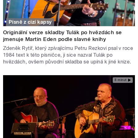
Písně z cizí kapsy
Originální verze skladby Tulák po hvězdách se
jmenuje Martin Eden podle slavné knihy
Zdeněk Rytíř, který zpívajícímu Petru Rezkovi psal v roce
1984 text k této písničce, ji sice nazval Tulák po
hvězdách, ovšem původní skladba se upíná k jiné knize.
8 minut