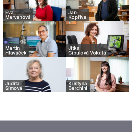
Eva
Jan
Marvanová
Kopřiva
Martin
Jitka
Hlaváček
Cibulová Vokatá
Judita
Kristýna
Šímová
Barchini