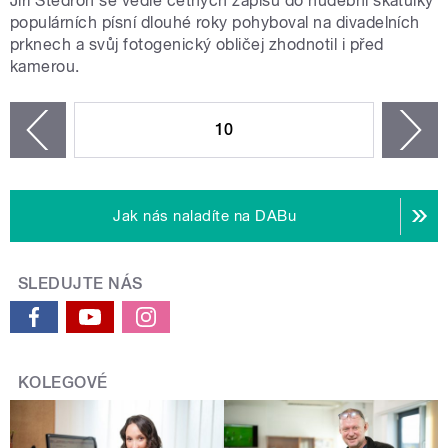
Jiří Štědroň se vedle četných zápisů do hudební škatulky
populárních písní dlouhé roky pohyboval na divadelních
prknech a svůj fotogenický obličej zhodnotil i před
kamerou.
STRÁNKY
10
n
zí
Jak nás naladíte na DABu
SLEDUJTE NÁS
KOLEGOVÉ