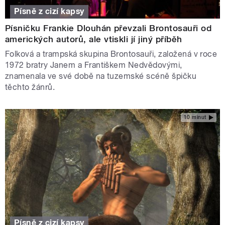
Písně z cizí kapsy
Písničku Frankie Dlouhán převzali Brontosauři od
amerických autorů, ale vtiskli jí jiný příběh
Folková a trampská skupina Brontosauři, založená v roce
1972 bratry Janem a Františkem Nedvědovými,
znamenala ve své době na tuzemské scéně špičku
těchto žánrů.
10 minut
Písně z cizí kapsy