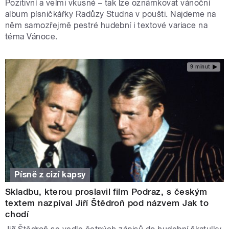
Pozitivní a velmi vkusné – tak lze oznámkovat vánoční
album písničkářky Radůzy Studna v poušti. Najdeme na
něm samozřejmě pestré hudební i textové variace na
téma Vánoce.
9 minut
Písně z cizí kapsy
Skladbu, kterou proslavil film Podraz, s českým
textem nazpíval Jiří Štědroň pod názvem Jak to
chodí