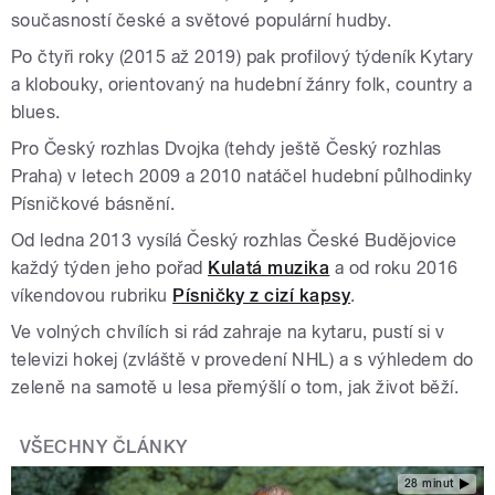
současností české a světové populární hudby.
Po čtyři roky (2015 až 2019) pak profilový týdeník Kytary
a klobouky, orientovaný na hudební žánry folk, country a
blues.
Pro Český rozhlas Dvojka (tehdy ještě Český rozhlas
Praha) v letech 2009 a 2010 natáčel hudební půlhodinky
Písničkové básnění.
Od ledna 2013 vysílá Český rozhlas České Budějovice
každý týden jeho pořad
Kulatá muzika
a od roku 2016
víkendovou rubriku
Písničky z cizí kapsy
.
Ve volných chvílích si rád zahraje na kytaru, pustí si v
televizi hokej (zvláště v provedení NHL) a s výhledem do
zeleně na samotě u lesa přemýšlí o tom, jak život běží.
VŠECHNY ČLÁNKY
28 minut