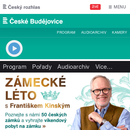
Přejít k hlavnímu obsahu
MENU
ŽIVĚ
PROGRAM
AUDIOARCHIV
KAMERY
Program
Pořady
Audioarchiv
Více
…