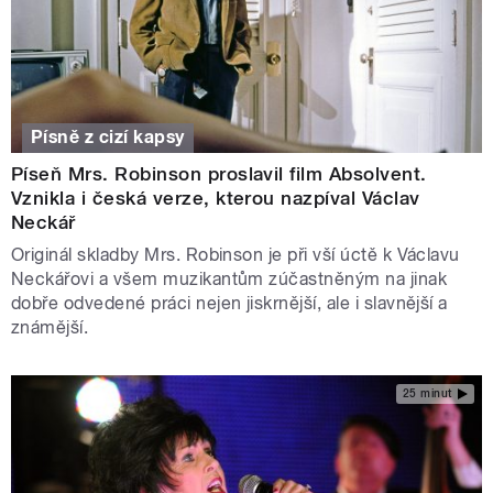
Písně z cizí kapsy
Píseň Mrs. Robinson proslavil film Absolvent.
Vznikla i česká verze, kterou nazpíval Václav
Neckář
Originál skladby Mrs. Robinson je při vší úctě k Václavu
Neckářovi a všem muzikantům zúčastněným na jinak
dobře odvedené práci nejen jiskrnější, ale i slavnější a
známější.
25 minut