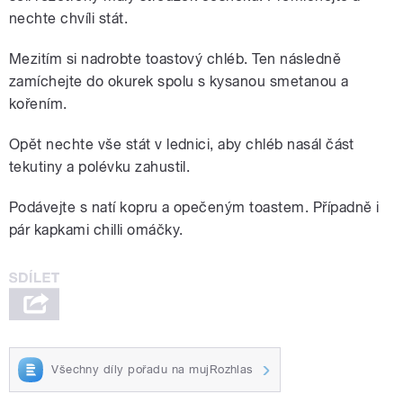
nechte chvíli stát.
Mezitím si nadrobte toastový chléb. Ten následně
zamíchejte do okurek spolu s kysanou smetanou a
kořením.
Opět nechte vše stát v lednici, aby chléb nasál část
tekutiny a polévku zahustil.
Podávejte s natí kopru a opečeným toastem. Případně i
pár kapkami chilli omáčky.
Všechny díly pořadu na mujRozhlas