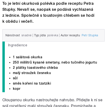
To je letní okurková polévka podle receptu Petra
Stupky. Nevaří se, naopak se podává vychlazená
z lednice. Společně s toustovým chlebem se hodí
k obědu i večeři.
Náročnost
snadné
|
Typ jídla
polévka
|
Autor receptu
Petr Stupka
Ingredience
1 salátová okurka
250 mililitrů kysané smetany, nebo tučného jogurtu
2 plátky toastového chleba
malý stroužek česneku
sůl
směs koření na tzatziki
kopr
Oloupanou okurku nastrouhejte nahrubo. Přidejte k ní se
solí rozetřený malý stroužek česneku. Promíchejte a