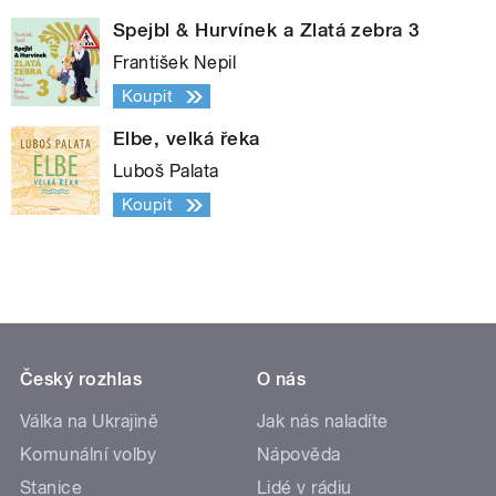
Spejbl & Hurvínek a Zlatá zebra 3
František Nepil
Koupit
Elbe, velká řeka
Luboš Palata
Koupit
Český rozhlas
O nás
Válka na Ukrajině
Jak nás naladíte
Komunální volby
Nápověda
Stanice
Lidé v rádiu