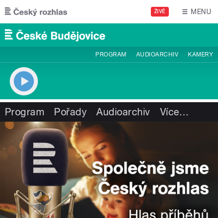
Přejít k hlavnímu obsahu
MENU
ŽIVĚ
PROGRAM
AUDIOARCHIV
KAMERY
Program
Pořady
Audioarchiv
Více
…