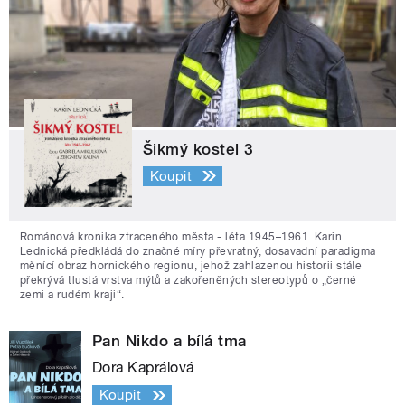
Šikmý kostel 3
Koupit
Románová kronika ztraceného města - léta 1945–1961. Karin
Lednická předkládá do značné míry převratný, dosavadní paradigma
měnící obraz hornického regionu, jehož zahlazenou historii stále
překrývá tlustá vrstva mýtů a zakořeněných stereotypů o „černé
zemi a rudém kraji“.
Pan Nikdo a bílá tma
Dora Kaprálová
Koupit