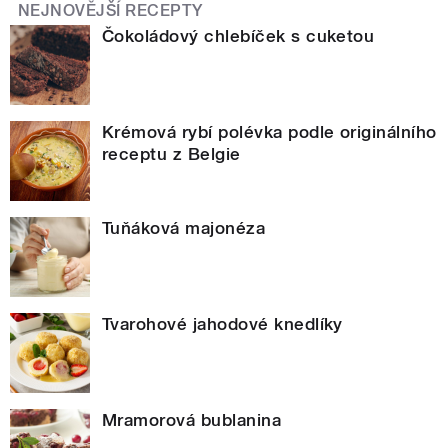
NEJNOVĚJŠÍ RECEPTY
Čokoládový chlebíček s cuketou
Krémová rybí polévka podle originálního
receptu z Belgie
Tuňáková majonéza
Tvarohové jahodové knedlíky
Mramorová bublanina