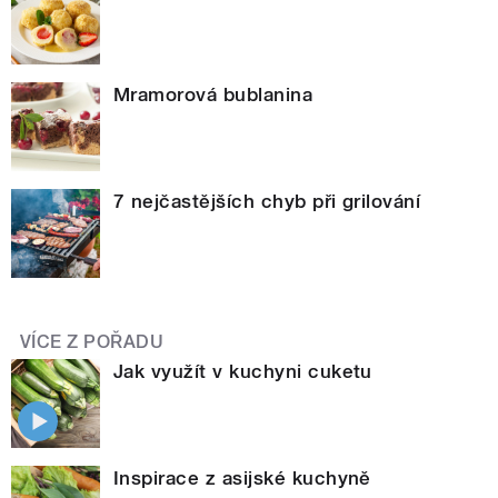
Mramorová bublanina
7 nejčastějších chyb při grilování
VÍCE Z POŘADU
Jak využít v kuchyni cuketu
Inspirace z asijské kuchyně