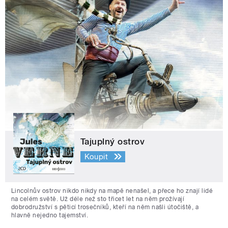
Tajuplný ostrov
Koupit
Lincolnův ostrov nikdo nikdy na mapě nenašel, a přece ho znají lidé
na celém světě. Už déle než sto třicet let na něm prožívají
dobrodružství s pěticí trosečníků, kteří na něm našli útočiště, a
hlavně nejedno tajemství.