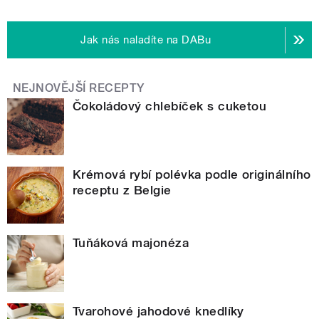
Jak nás naladíte na DABu
NEJNOVĚJŠÍ RECEPTY
Čokoládový chlebíček s cuketou
Krémová rybí polévka podle originálního
receptu z Belgie
Tuňáková majonéza
Tvarohové jahodové knedlíky