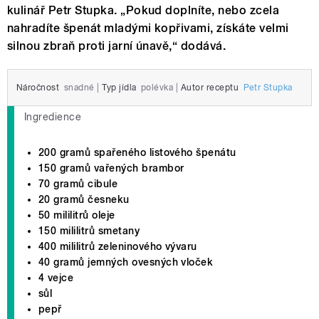
kulinář Petr Stupka. „Pokud doplníte, nebo zcela
nahradíte špenát mladými kopřivami, získáte velmi
silnou zbraň proti jarní únavě,“ dodává.
Náročnost
snadné
|
Typ jídla
polévka
|
Autor receptu
Petr Stupka
Ingredience
200 gramů spařeného listového špenátu
150 gramů vařených brambor
70 gramů cibule
20 gramů česneku
50 mililitrů oleje
150 mililitrů smetany
400 mililitrů zeleninového vývaru
40 gramů jemných ovesných vloček
4 vejce
sůl
pepř