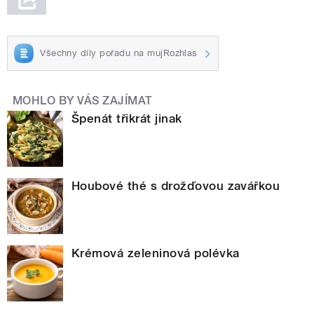
Všechny díly pořadu na mujRozhlas
MOHLO BY VÁS ZAJÍMAT
Špenát třikrát jinak
Houbové thé s drožďovou zavářkou
Krémová zeleninová polévka