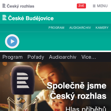
Přejít k hlavnímu obsahu
MENU
ŽIVĚ
PROGRAM
AUDIOARCHIV
KAMERY
Program
Pořady
Audioarchiv
Více
…