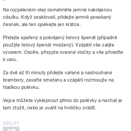
Na rozpáleném oleji osmahněte jemně nakrájenou
cibulku. Když zesklovatí, přidejte jemně posekaný
česnek, ale ten opékejte jen krátce.
Přidejte spařený a pokrájený listový špenát (případně
použijte listový špenát mražený). Vzápětí vše zalijte
vývarem. Osolte, přisypte ovesné vločky a vše přiveďte
k varu.
Za dvě až tři minuty přidejte vařené a nastrouhané
brambory, zavařte smetanu a vzápětí rozmixujte na
hladkou polévku.
Vejce můžete vyklepnout přímo do polévky a nechat je
tam ztužit, nebo je uvařit na hniličku zvlášť.