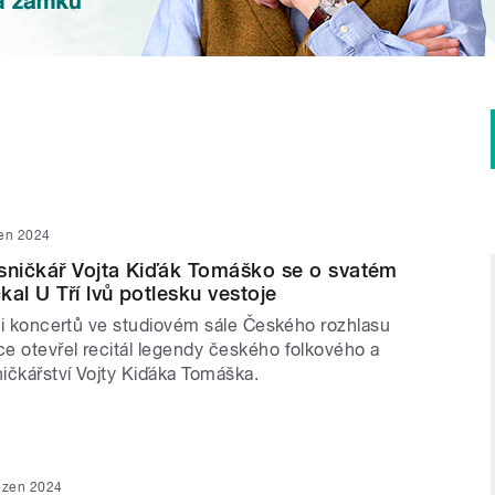
en 2024
sničkář Vojta Kiďák Tomáško se o svatém
al U Tří lvů potlesku vestoje
rii koncertů ve studiovém sále Českého rozhlasu
e otevřel recitál legendy českého folkového a
ičkářství Vojty Kiďáka Tomáška.
ezen 2024