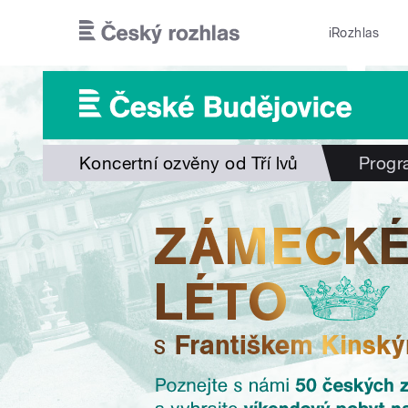
Přejít k hlavnímu obsahu
iRozhlas
Koncertní ozvěny od Tří lvů
Progr