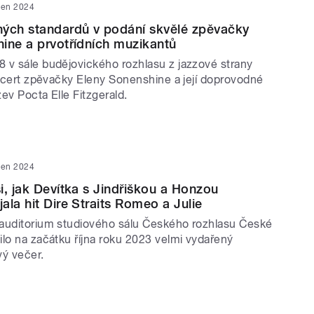
zen 2024
ných standardů v podání skvělé zpěvačky
ine a prvotřídních muzikantů
 v sále budějovického rozhlasu z jazzové strany
oncert zpěvačky Eleny Sonenshine a její doprovodné
ev Pocta Elle Fitzgerald.
zen 2024
i, jak Devítka s Jindřiškou a Honzou
ala hit Dire Straits Romeo a Julie
auditorium studiového sálu Českého rozhlasu České
ilo na začátku října roku 2023 velmi vydařený
vý večer.