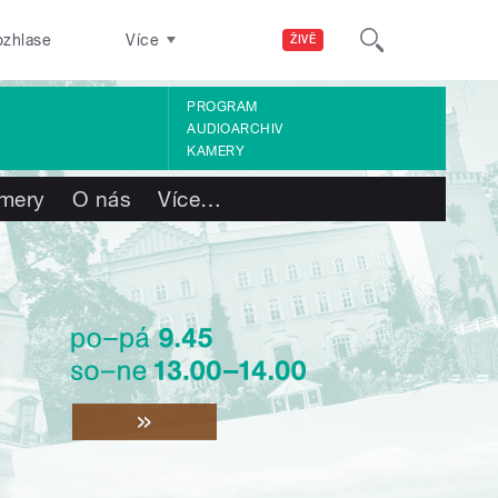
ozhlase
Více
ŽIVĚ
PROGRAM
AUDIOARCHIV
KAMERY
mery
O nás
Více
…