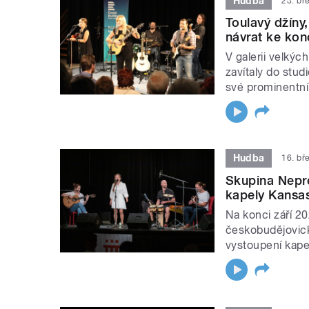
Hudba
23. bř
Toulavý džíny
návrat ke kon
V galerii velký
zavítaly do stu
své prominentní
Hudba
16. bř
Skupina Nepre
kapely Kansas,
Na konci září 20
českobudějovic
vystoupení kape