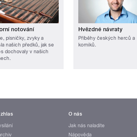
orní notování
Hvězdné návraty
e, písničky, zvyky a
Příběhy českých herců a
la našich předků, jak se
komiků.
s dochovaly v našich
nech.
zhlas
O nás
ysílání
Jak nás naladíte
rchiv
Nápověda