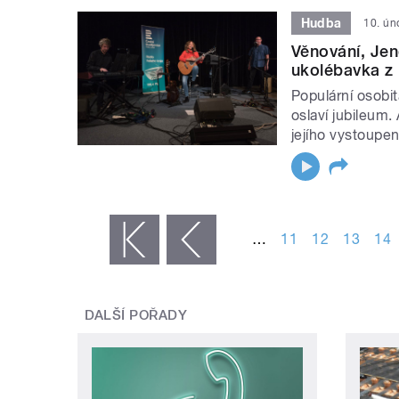
Hudba
10. ún
Věnování, Jen
ukolébavka z 
Populární osobit
oslaví jubileum. 
jejího vystoupen
STRÁNKY
…
11
12
13
14
« první
‹ předchozí
DALŠÍ POŘADY