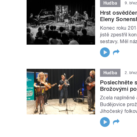
Hudba
9. bře
Hrst osvědče
Eleny Sonensh
Konec roku 2018
jistě zpestřil k
sestavy. Měl náz
Hudba
2. bře
Poslechněte s
Brožovými poj
Zcela naplněné 
Budějovice prož
Jihočeský folko