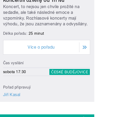
Koncertní ozvěny od Tří lvů
Koncert, to nejsou jen chvíle prožité na
sedadle, ale také následné emoce a
vzpomínky. Rozhlasové koncerty mají
výhodu, že jsou zaznamenány a odvysílány.
Délka pořadu:
25 minut
Více o pořadu
Čas vysílání
sobota 17:30
ČESKÉ BUDĚJOVICE
Pořad připravují
Jiří Kasal