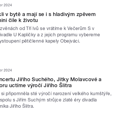
or 2024
li v bytě a mají se i s hladivým zpěvem
ini čile k životu
zvěnách od Tří lvů se vrátíme k Večerům S v
vadle U Kapličky a z jejich programu vybereme
stoupení pětičlenné kapely Obejváci.
or 2024
certu Jiřího Suchého, Jitky Molavcové a
ru uctíme výročí Jiřího Šlitra
 si připomněla sté výročí narození velkého kumštýře,
, spolu s Jiřím Suchým strůjce zlaté éry divadla
íka Jiřího Šlitra.