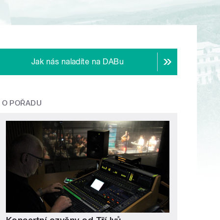
Jak nás naladíte na DABu
O POŘADU