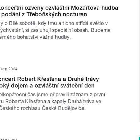
oncertní ozvěny ozvláštní Mozartova hudba
 podání z Třeboňských nocturen
 o Bílé sobotě, kdy tmu a ticho střídá světlo v
ýchvstání, si zasluhují speciální obsah. Budeme
erného bohatství vážné hudby.
ezen 2024
ncert Robert Křesťana a Druhé trávy
oký dojem a ozvláštní sváteční den
lkopáteční čas jsme připravili záznam z první
tu Roberta Křesťana a kapely Druhá tráva ve
 Českého rozhlasu České Budějovice.