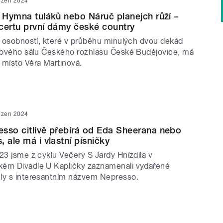
ezen 2024
, Hymna tuláků nebo Náruč planejch růží –
certu první dámy české country
ch osobností, které v průběhu minulých dvou dekád
diového sálu Českého rozhlasu České Budějovice, má
 místo Věra Martinová.
ezen 2024
sso citlivě přebírá od Eda Sheerana nebo
 ale má i vlastní písničky
23 jsme z cyklu Večery S Jardy Hnízdila v
kém Divadle U Kapličky zaznamenali vydařené
ly s interesantním názvem Nepresso.