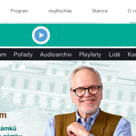
Program
mujRozhlas
Stanice
O r
am
Pořady
Audioarchiv
Playlisty
Lidé
Ka