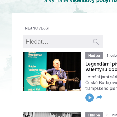
NEJNOVĚJŠÍ
Hudba
1. dub
Legendární pí
Valentýnu dočk
Letošní jarní sé
České Budějovic
trampského písn
Hudba
30. bř