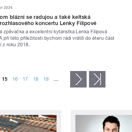
or 2024
om blázni se radujou a také keltská
rozhlasového koncertu Lenky Filipové
á zpěvačka a excelentní kytaristka Lenka Filipová
A při této příležitosti bychom rádi vrátili do éteru část
í z roku 2018.
15
16
17
18
19
…
následující ›
poslední »