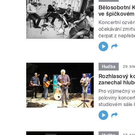
Bělosobotní K
ve špičkovém
Koncertní ozvěny
očekávání zmrtv
čerpat z nepřeb
Hudba
29. bř
Rozhlasový ko
zanechal hlub
Pro výjimečný ve
poloviny koncer
studiovém sále