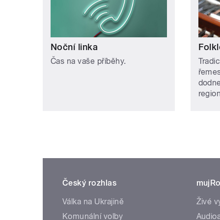
Noční linka
Folkl
Čas na vaše příběhy.
Tradic
řemes
dodne
regio
Český rozhlas
mujRo
Válka na Ukrajině
Živé v
Komunální volby
Audioa