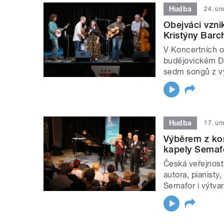
Hudba
24. ún
Obejváci vznik
Kristýny Barch
V Koncertních o
budějovickém Di
sedm songů z vy
Hudba
17. ún
Výběrem z kon
kapely Semafo
Česká veřejnost
autora, pianisty
Semafor i výtvarn