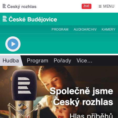
Přejít k hlavnímu obsahu
MENU
ŽIVĚ
PROGRAM
AUDIOARCHIV
KAMERY
Hudba
Program
Pořady
Více
…