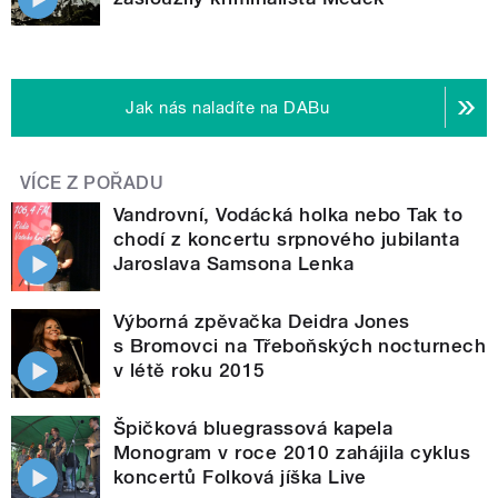
Jak nás naladíte na DABu
VÍCE Z POŘADU
Vandrovní, Vodácká holka nebo Tak to
chodí z koncertu srpnového jubilanta
Jaroslava Samsona Lenka
Výborná zpěvačka Deidra Jones
s Bromovci na Třeboňských nocturnech
v létě roku 2015
Špičková bluegrassová kapela
Monogram v roce 2010 zahájila cyklus
koncertů Folková jíška Live