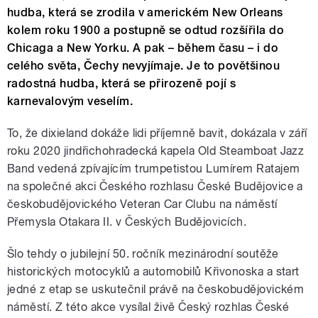
hudba, která se zrodila v americkém New Orleans
kolem roku 1900 a postupně se odtud rozšířila do
Chicaga a New Yorku. A pak – během času – i do
celého světa, Čechy nevyjímaje. Je to povětšinou
radostná hudba, která se přirozeně pojí s
karnevalovým veselím.
To, že dixieland dokáže lidi příjemně bavit, dokázala v září
roku 2020 jindřichohradecká kapela Old Steamboat Jazz
Band vedená zpívajícím trumpetistou Lumírem Ratajem
na společné akci Českého rozhlasu České Budějovice a
českobudějovického Veteran Car Clubu na náměstí
Přemysla Otakara II. v Českých Budějovicích.
Šlo tehdy o jubilejní 50. ročník mezinárodní soutěže
historických motocyklů a automobilů Křivonoska a start
jedné z etap se uskutečnil právě na českobudějovickém
náměstí. Z této akce vysílal živě Český rozhlas České