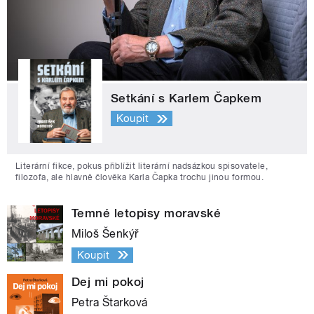
Setkání s Karlem Čapkem
Koupit
Literární fikce, pokus přiblížit literární nadsázkou spisovatele,
filozofa, ale hlavně člověka Karla Čapka trochu jinou formou.
Temné letopisy moravské
Miloš Šenkýř
Koupit
Dej mi pokoj
Petra Štarková