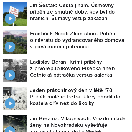
Jiří Šesták: Cesta jinam. Úsměvný
příběh ze smutné doby, kdy byl do
hraniční Šumavy vstup zakázán
František Niedl: Zlom stínu. Příběh
o návratu do vydrancovaného domova
v poválečném pohraničí
Ladislav Beran: Krimi příběhy
z prvorepublikového Písecka aneb
Četnická pátračka versus galérka
Jeden prázdninový den v létě '78.
Příběh malého Petra, který chodil do
kostela dřív než do školky
Jiří Březina: V kopřivách. Vraždu mladé
ženy na Novohradsku vyšetřuje
zasloužilý kriminalista Medek