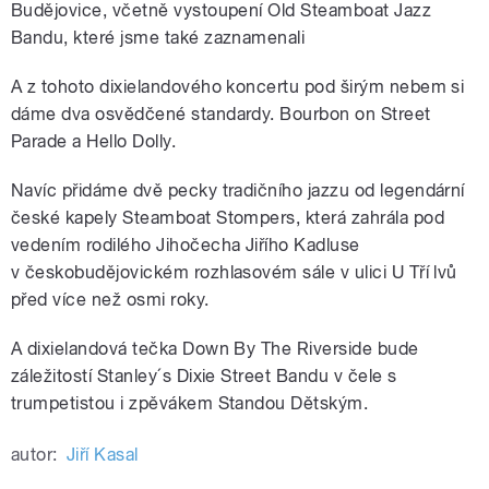
Budějovice, včetně vystoupení Old Steamboat Jazz
Bandu, které jsme také zaznamenali
A z tohoto dixielandového koncertu pod širým nebem si
dáme dva osvědčené standardy. Bourbon on Street
Parade a Hello Dolly.
Navíc přidáme dvě pecky tradičního jazzu od legendární
české kapely Steamboat Stompers, která zahrála pod
vedením rodilého Jihočecha Jiřího Kadluse
v českobudějovickém rozhlasovém sále v ulici U Tří lvů
před více než osmi roky.
A dixielandová tečka Down By The Riverside bude
záležitostí Stanley´s Dixie Street Bandu v čele s
trumpetistou i zpěvákem Standou Dětským.
autor:
Jiří Kasal