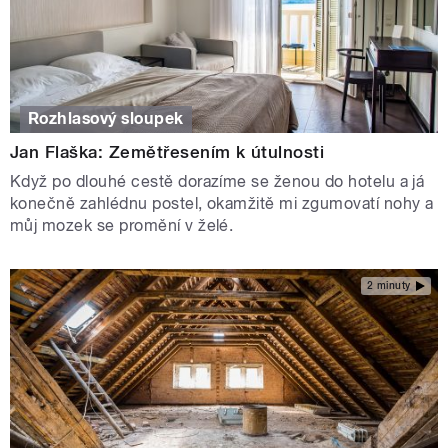
Rozhlasový sloupek
Jan Flaška: Zemětřesením k útulnosti
Když po dlouhé cestě dorazíme se ženou do hotelu a já
konečně zahlédnu postel, okamžitě mi zgumovatí nohy a
můj mozek se promění v želé.
2 minuty