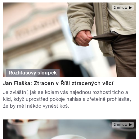
2 minuty
Rozhlasový sloupek
Jan Flaška: Ztracen v Říši ztracených věcí
Je zvláštní, jak se kolem vás najednou rozhostí ticho a
klid, když uprostřed pokoje nahlas a zřetelně prohlásíte,
že by měl někdo vynést koš.
2 minuty