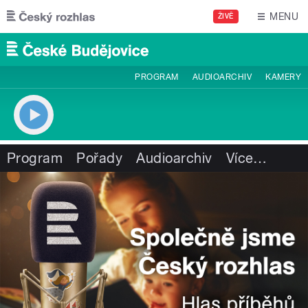
Přejít k hlavnímu obsahu
MENU
ŽIVĚ
PROGRAM
AUDIOARCHIV
KAMERY
Program
Pořady
Audioarchiv
Více
…