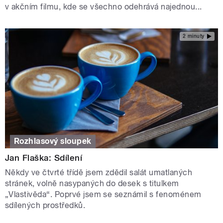
v akčním filmu, kde se všechno odehrává najednou...
2 minuty
Rozhlasový sloupek
Jan Flaška: Sdílení
Někdy ve čtvrté třídě jsem zdědil salát umatlaných
stránek, volně nasypaných do desek s titulkem
„Vlastivěda“. Poprvé jsem se seznámil s fenoménem
sdílených prostředků.