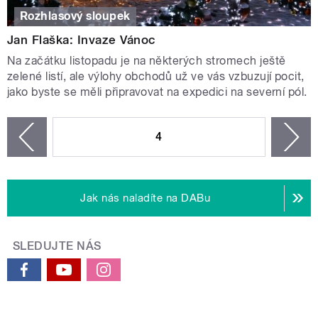
Rozhlasový sloupek
Jan Flaška: Invaze Vánoc
Na začátku listopadu je na některých stromech ještě
zelené listí, ale výlohy obchodů už ve vás vzbuzují pocit,
jako byste se měli připravovat na expedici na severní pól.
STRÁNKY
4
n
zí
Jak nás naladíte na DABu
SLEDUJTE NÁS