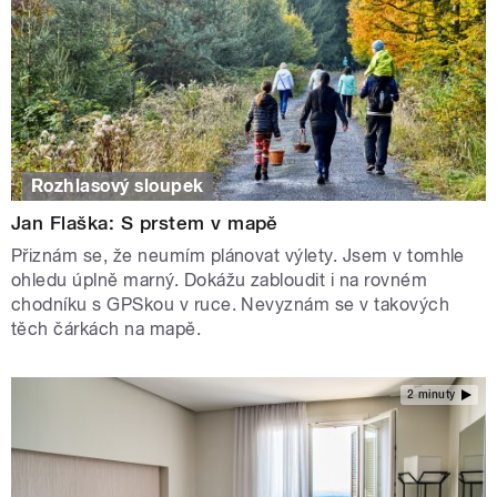
Rozhlasový sloupek
Jan Flaška: S prstem v mapě
Přiznám se, že neumím plánovat výlety. Jsem v tomhle
ohledu úplně marný. Dokážu zabloudit i na rovném
chodníku s GPSkou v ruce. Nevyznám se v takových
těch čárkách na mapě.
2 minuty