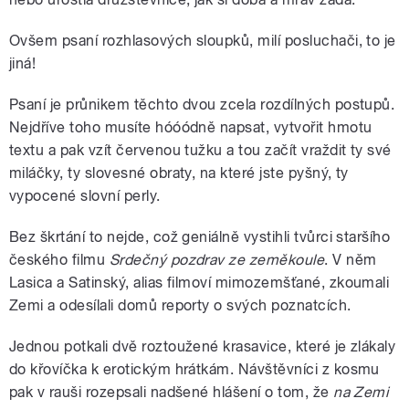
Ovšem psaní rozhlasových sloupků, milí posluchači, to je
jiná!
Psaní je průnikem těchto dvou zcela rozdílných postupů.
Nejdříve toho musíte hóóódně napsat, vytvořit hmotu
textu a pak vzít červenou tužku a tou začít vraždit ty své
miláčky, ty slovesné obraty, na které jste pyšný, ty
vypocené slovní perly.
Bez škrtání to nejde, což geniálně vystihli tvůrci staršího
českého filmu
Srdečný pozdrav ze zeměkoule
. V něm
Lasica a Satinský, alias filmoví mimozemšťané, zkoumali
Zemi a odesílali domů reporty o svých poznatcích.
Jednou potkali dvě roztoužené krasavice, které je zlákaly
do křovíčka k erotickým hrátkám. Návštěvníci z kosmu
pak v rauši rozepsali nadšené hlášení o tom, že
na Zemi