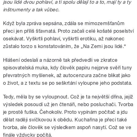
jsou lidé dvou pohlaví, a ti spolu dělají to a to, mají ty a ty
inštrumenty a tak vůbec
.
Když byla zpráva sepsána, zdála se mimozemšťanům
přeci jen příliš šťavnatá. Proto začali celé košaté poselství
osekávat. Vyškrtli pohlaví, vyškrtli erotiku, až nakonec
zůstalo torzo s konstatováním, že „Na Zemi jsou lidé.“
Hlášení odeslali a názorně tak předvedli ve zkratce
spisovatelská muka, kdy člověk papíru nejprve svěří tuny
převratných myšlenek, až autocenzura začne blikat jako
o život, a z textu se po seškrtání vyloupne jeho podstata.
Tedy, měla by se vyloupnout. Což je ta největší dřina, jejíž
výsledek posoudí už jen čtenáři, nebo posluchači. Tvorba
je prostě fuška. Čehokoliv. Proto vypínám počítač a jdu
dělat raději svíčkovou k obědu. Kuchařina je přeci také
tvorba, ale člověk se výsledkem aspoň nasytí. Což se ve
finále vždycky počítá.