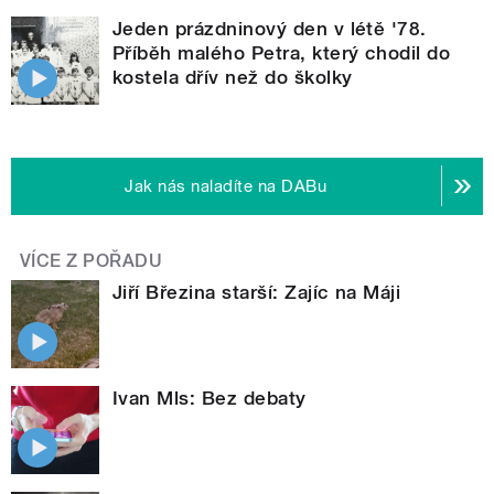
Jeden prázdninový den v létě '78.
Příběh malého Petra, který chodil do
kostela dřív než do školky
Jak nás naladíte na DABu
VÍCE Z POŘADU
Jiří Březina starší: Zajíc na Máji
Ivan Mls: Bez debaty