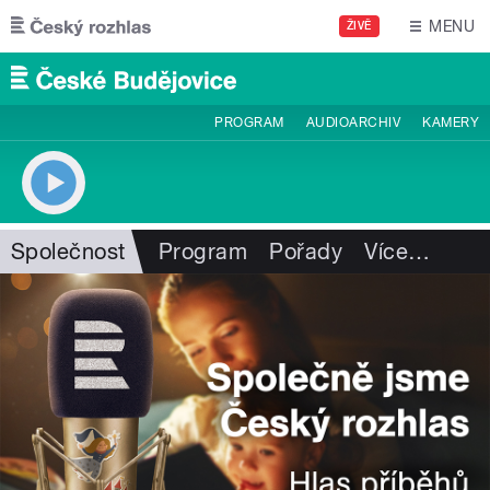
Přejít k hlavnímu obsahu
MENU
ŽIVĚ
PROGRAM
AUDIOARCHIV
KAMERY
Společnost
Program
Pořady
Více
…