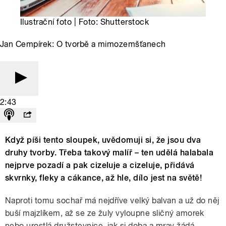
Ilustrační foto | Foto: Shutterstock
Jan Cempírek: O tvorbě a mimozemšťanech
2:43
Když píši tento sloupek, uvědomuji si, že jsou dva
druhy tvorby. Třeba takový malíř – ten udělá halabala
nejprve pozadí a pak cizeluje a cizeluje, přidává
skvrnky, fleky a cákance, až hle, dílo jest na světě!
Naproti tomu sochař má nejdříve velký balvan a už do něj
buší majzlíkem, až se ze žuly vyloupne sličný amorek
nebo urostlá družstevnice, jak si doba a mrav žádá.