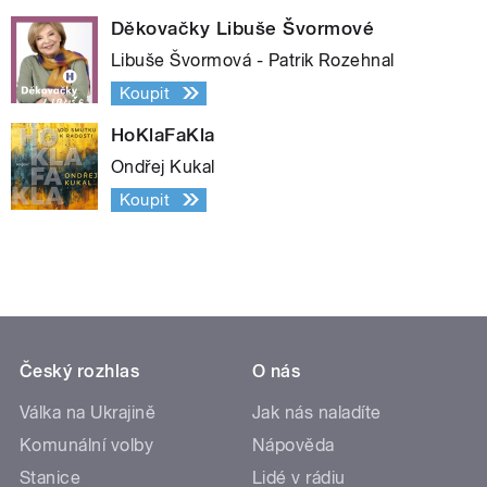
Děkovačky Libuše Švormové
Libuše Švormová - Patrik Rozehnal
Koupit
HoKlaFaKla
Ondřej Kukal
Koupit
Český rozhlas
O nás
Válka na Ukrajině
Jak nás naladíte
Komunální volby
Nápověda
Stanice
Lidé v rádiu