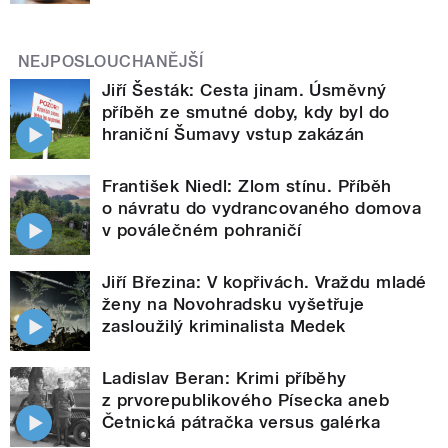
NEJPOSLOUCHANĚJŠÍ
Jiří Šesták: Cesta jinam. Úsměvný
příběh ze smutné doby, kdy byl do
hraniční Šumavy vstup zakázán
František Niedl: Zlom stínu. Příběh
o návratu do vydrancovaného domova
v poválečném pohraničí
Jiří Březina: V kopřivách. Vraždu mladé
ženy na Novohradsku vyšetřuje
zasloužilý kriminalista Medek
Ladislav Beran: Krimi příběhy
z prvorepublikového Písecka aneb
Četnická pátračka versus galérka