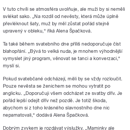
V tuto chvíli se atmosféra uvolňuje, ale muži by si neměli
svlékat sako. „Na rozdíl od nevěsty, která může úplně
převléknout šaty, muž by měl zůstat pořád stejně
upravený v obleku,“ říká Alena Špačková.
Ta také během svatebního dne příliš nedoporučuje číst
blahopřání. „Bývá to velká nuda, je mnohem výhodnější
vymyslet jiný program, věnovat se tanci a konverzaci,“
myslí si.
Pokud svatebčané odcházejí, měli by se vždy rozloučit.
Pouze nevěsta se ženichem se mohou vytratit po
anglicku. „Doporučuji všem odcházet ze svatby dřív. Je
pořád lepší odejít dřív než pozdě. Je totiž škoda,
abychom si z toho krásného slavnostního dne nic
nepamatovali,“ dodává Alena Špačková.
Dobrým zvykem je rozdávat výslužky. „Maminky ale