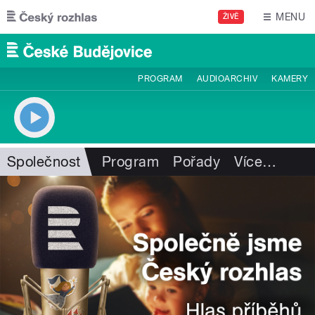
Přejít k hlavnímu obsahu
MENU
ŽIVĚ
PROGRAM
AUDIOARCHIV
KAMERY
Společnost
Program
Pořady
Více
…