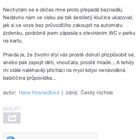
Nechytám se a občas mne proto přepadá beznaděj.
Nedávno nám ve vlaku asi tak šestiletý klučina ukazoval,
jak si ve voze bez průvodčího zakoupit na automatu
jízdenku, podobně jsem zápasila s otevíráním WC v parku
na kartu.
Pravda je, že životní styl vás prostě donutí přizpůsobit se,
anebo pak zapojit děti, vnoučata, prostě mladé... A tehdy
mi stále naléhavěji přichází na mysl kdysi nenáviděná
babiččina průpovídka...
autor:
Hana Hosnedlová
|
zdroj:
Český rozhlas