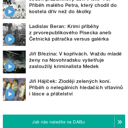
Příběh malého Petra, který chodil do
kostela dřív než do školky
Ladislav Beran: Krimi příběhy
z prvorepublikového Písecka aneb
Četnická pátračka versus galérka
Jiří Březina: V kopřivách. Vraždu mladé
ženy na Novohradsku vyšetřuje
zasloužilý kriminalista Medek
Jiří Hájíček: Zloději zelených koní.
Příběh o nelegálních hledačích vltavínů
i lásce a přátelství
Jak nás naladíte na DABu