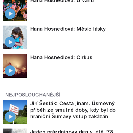
Hana Hosnedlová: U Váňů
Hana Hosnedlová: Měsíc lásky
Hana Hosnedlová: Cirkus
NEJPOSLOUCHANĚJŠÍ
Jiří Šesták: Cesta jinam. Úsměvný
příběh ze smutné doby, kdy byl do
hraniční Šumavy vstup zakázán
Jeden prázdninový den v létě '78.