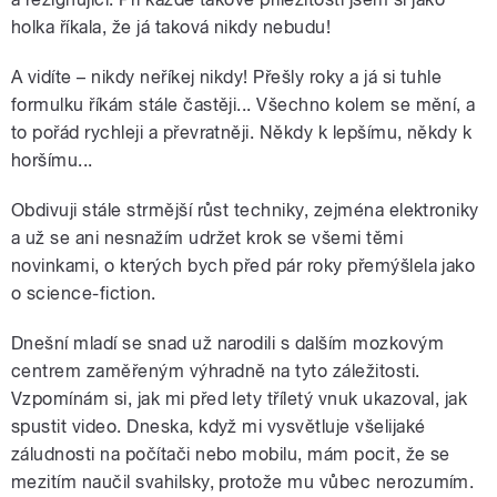
holka říkala, že já taková nikdy nebudu!
A vidíte – nikdy neříkej nikdy! Přešly roky a já si tuhle
formulku říkám stále častěji... Všechno kolem se mění, a
to pořád rychleji a převratněji. Někdy k lepšímu, někdy k
horšímu...
Obdivuji stále strmější růst techniky, zejména elektroniky
a už se ani nesnažím udržet krok se všemi těmi
novinkami, o kterých bych před pár roky přemýšlela jako
o science-fiction.
Dnešní mladí se snad už narodili s dalším mozkovým
centrem zaměřeným výhradně na tyto záležitosti.
Vzpomínám si, jak mi před lety tříletý vnuk ukazoval, jak
spustit video. Dneska, když mi vysvětluje všelijaké
záludnosti na počítači nebo mobilu, mám pocit, že se
mezitím naučil svahilsky, protože mu vůbec nerozumím.