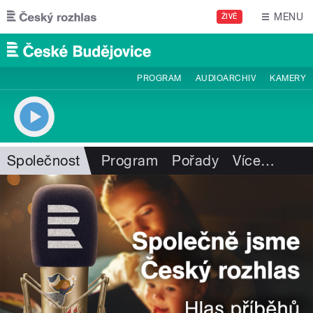
Přejít k hlavnímu obsahu
MENU
ŽIVĚ
PROGRAM
AUDIOARCHIV
KAMERY
Společnost
Program
Pořady
Více
…