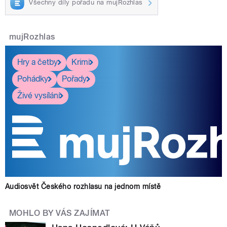
Všechny díly pořadu na mujRozhlas
mujRozhlas
Hry a četby
Krimi
Pohádky
Pořady
Živé vysílání
Audiosvět Českého rozhlasu na jednom místě
MOHLO BY VÁS ZAJÍMAT