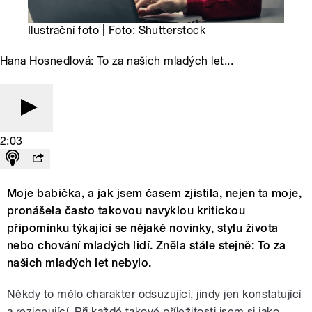
Ilustrační foto | Foto: Shutterstock
Hana Hosnedlová: To za našich mladých let...
2:03
Moje babička, a jak jsem časem zjistila, nejen ta moje,
pronášela často takovou navyklou kritickou
připomínku týkající se nějaké novinky, stylu života
nebo chování mladých lidí. Zněla stále stejně: To za
našich mladých let nebylo.
Někdy to mělo charakter odsuzující, jindy jen konstatující
a rezignující. Při každé takové příležitosti jsem si jako