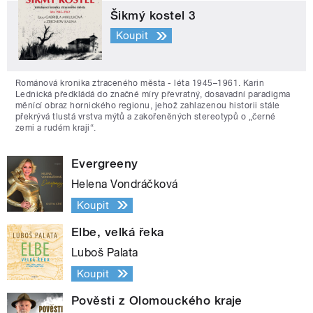
Šikmý kostel 3
Koupit
Románová kronika ztraceného města - léta 1945–1961. Karin
Lednická předkládá do značné míry převratný, dosavadní paradigma
měnící obraz hornického regionu, jehož zahlazenou historii stále
překrývá tlustá vrstva mýtů a zakořeněných stereotypů o „černé
zemi a rudém kraji“.
Evergreeny
Helena Vondráčková
Koupit
Elbe, velká řeka
Luboš Palata
Koupit
Pověsti z Olomouckého kraje