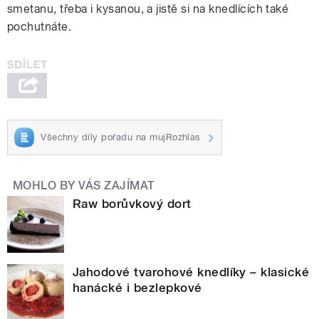
smetanu, třeba i kysanou, a jistě si na knedlících také
pochutnáte.
Všechny díly pořadu na mujRozhlas
MOHLO BY VÁS ZAJÍMAT
Raw borůvkový dort
Jahodové tvarohové knedlíky – klasické
hanácké i bezlepkové