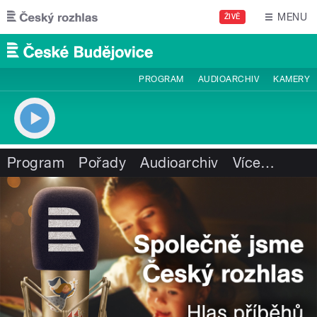
Přejít k hlavnímu obsahu
MENU
ŽIVĚ
PROGRAM
AUDIOARCHIV
KAMERY
Program
Pořady
Audioarchiv
Více
…