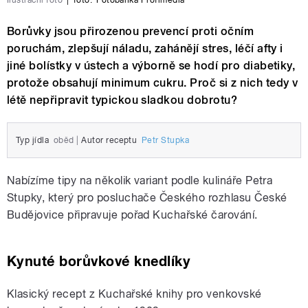
Ilustrační foto
|
foto:
Fotobanka Profimedia
Borůvky jsou přirozenou prevencí proti očním
poruchám, zlepšují náladu, zahánějí stres, léčí afty i
jiné bolístky v ústech a výborně se hodí pro diabetiky,
protože obsahují minimum cukru. Proč si z nich tedy v
létě nepřipravit typickou sladkou dobrotu?
Typ jídla
oběd
|
Autor receptu
Petr Stupka
Nabízíme tipy na několik variant podle kulináře Petra
Stupky, který pro posluchače Českého rozhlasu České
Budějovice připravuje pořad Kuchařské čarování.
Kynuté borůvkové knedlíky
Klasický recept z Kuchařské knihy pro venkovské