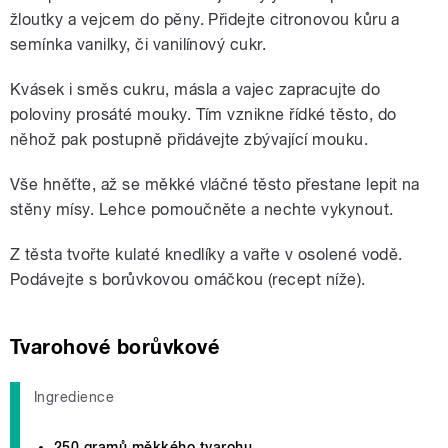
žloutky a vejcem do pěny. Přidejte citronovou kůru a
semínka vanilky, či vanilínový cukr.
Kvásek i směs cukru, másla a vajec zapracujte do
poloviny prosáté mouky. Tím vznikne řídké těsto, do
něhož pak postupně přidávejte zbývající mouku.
Vše hněťte, až se měkké vláčné těsto přestane lepit na
stěny mísy. Lehce pomoučněte a nechte vykynout.
Z těsta tvořte kulaté knedlíky a vařte v osolené vodě.
Podávejte s borůvkovou omáčkou (recept níže).
Tvarohové borůvkové
Ingredience
250 gramů měkkého tvarohu