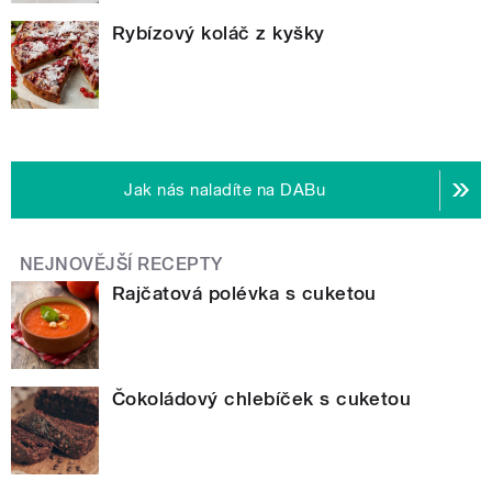
Rybízový koláč z kyšky
Jak nás naladíte na DABu
NEJNOVĚJŠÍ RECEPTY
Rajčatová polévka s cuketou
Čokoládový chlebíček s cuketou