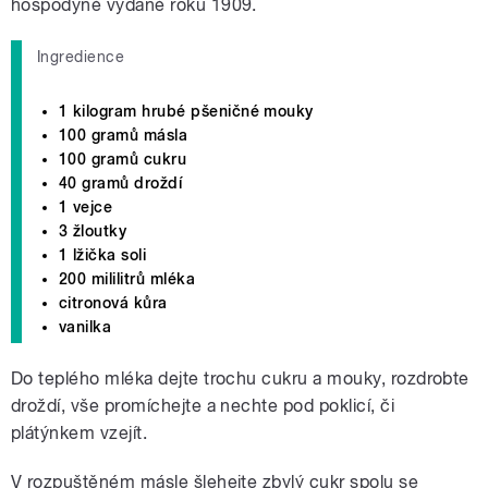
hospodyně vydané roku 1909.
Ingredience
1 kilogram hrubé pšeničné mouky
100 gramů másla
100 gramů cukru
40 gramů droždí
1 vejce
3 žloutky
1 lžička soli
200 mililitrů mléka
citronová kůra
vanilka
Do teplého mléka dejte trochu cukru a mouky, rozdrobte
droždí, vše promíchejte a nechte pod poklicí, či
plátýnkem vzejít.
V rozpuštěném másle šlehejte zbylý cukr spolu se