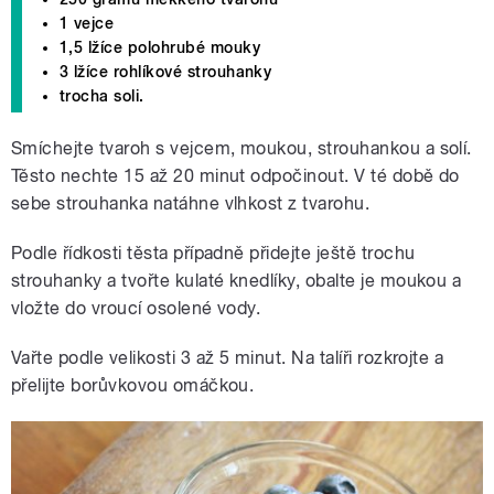
1 vejce
1,5 lžíce polohrubé mouky
3 lžíce rohlíkové strouhanky
trocha soli.
Smíchejte tvaroh s vejcem, moukou, strouhankou a solí.
Těsto nechte 15 až 20 minut odpočinout. V té době do
sebe strouhanka natáhne vlhkost z tvarohu.
Podle řídkosti těsta případně přidejte ještě trochu
strouhanky a tvořte kulaté knedlíky, obalte je moukou a
vložte do vroucí osolené vody.
Vařte podle velikosti 3 až 5 minut. Na talíři rozkrojte a
přelijte borůvkovou omáčkou.