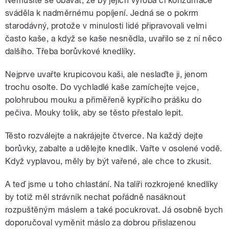
Nemusíte se obávat, že by jejich výroba či konzumace
sváděla k nadměrnému popíjení. Jedná se o pokrm
starodávný, protože v minulosti lidé připravovali velmi
často kaše, a když se kaše nesnědla, uvařilo se z ní něco
dalšího. Třeba borůvkové knedlíky.
Nejprve uvařte krupicovou kaši, ale neslaďte ji, jenom
trochu osolte. Do vychladlé kaše zamíchejte vejce,
polohrubou mouku a přiměřeně kypřícího prášku do
pečiva. Mouky tolik, aby se těsto přestalo lepit.
Těsto rozválejte a nakrájejte čtverce. Na každý dejte
borůvky, zabalte a udělejte knedlík. Vařte v osolené vodě.
Když vyplavou, měly by být vařené, ale chce to zkusit.
A teď jsme u toho chlastání. Na talíři rozkrojené knedlíky
by totiž měl strávník nechat pořádně nasáknout
rozpuštěným máslem a také pocukrovat. Já osobně bych
doporučoval vyměnit máslo za dobrou přislazenou