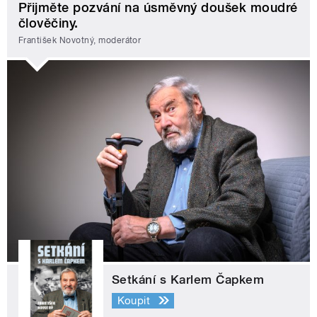
Přijměte pozvání na úsměvný doušek moudré
člověčiny.
František Novotný, moderátor
Setkání s Karlem Čapkem
Koupit