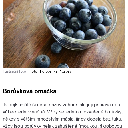
Ilustrační foto
|
foto:
Fotobanka Pixabay
Borůvková omáčka
Ta nejklasičtější nese název žahour, ale její příprava není
vůbec jednoznačná. Vždy se jedná o rozvařené borůvky,
někdy s větším množstvím másla, jindy docela bez tuku,
vždy jsou borůvky nějak zahuštěné (moukou, škrobovou