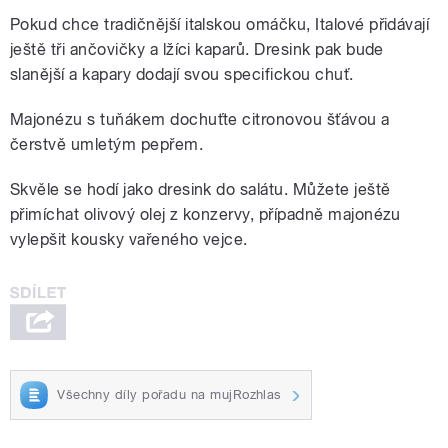
Pokud chce tradičnější italskou omáčku, Italové přidávají
ještě tři ančovičky a lžíci kaparů. Dresink pak bude
slanější a kapary dodají svou specifickou chuť.
Majonézu s tuňákem dochuťte citronovou šťávou a
čerstvě umletým pepřem.
Skvěle se hodí jako dresink do salátu. Můžete ještě
přimíchat olivový olej z konzervy, případně majonézu
vylepšit kousky vařeného vejce.
Všechny díly pořadu na mujRozhlas