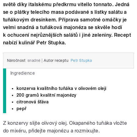
světě díky italskému předkrmu vitello tonnato. Jedná
se o plátky telecího masa podávané s lístky salátu a
tuňákovým dresinkem. Příprava samotné omáčky je
velmi snadná a tuňáková majonéza se skvěle hodí
k ochucení nejrůznějších salátů i jiné zeleniny. Recept
nabízí kulinář Petr Stupka.
Náročnost
snadné
|
Autor receptu
Petr Stupka
Ingredience
konzerva kvalitního tuňáka v olivovém oleji
200 gramů kvalitní majonézy
citronová šťáva
pepř
Z konzervy slijte olivový olej. Okapaného tuňáka vložte
do mixéru, přidejte majonézu a rozmixujte.