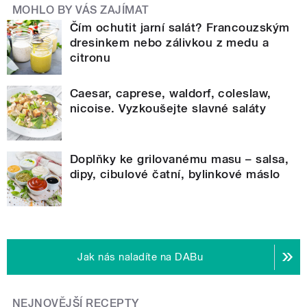
MOHLO BY VÁS ZAJÍMAT
Čím ochutit jarní salát? Francouzským
dresinkem nebo zálivkou z medu a
citronu
Caesar, caprese, waldorf, coleslaw,
nicoise. Vyzkoušejte slavné saláty
Doplňky ke grilovanému masu – salsa,
dipy, cibulové čatní, bylinkové máslo
Jak nás naladíte na DABu
NEJNOVĚJŠÍ RECEPTY