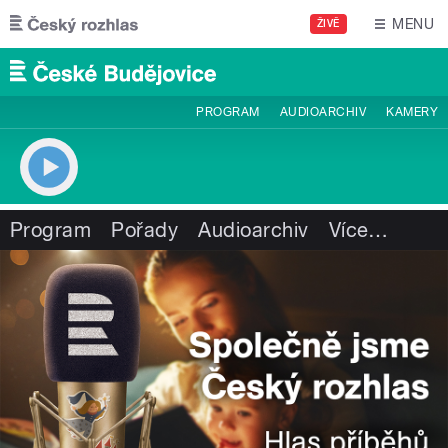
Přejít k hlavnímu obsahu
MENU
ŽIVĚ
PROGRAM
AUDIOARCHIV
KAMERY
Program
Pořady
Audioarchiv
Více
…