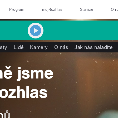
Program
mujRozhlas
Stanice
O r
isty
Lidé
Kamery
O nás
Jak nás naladíte