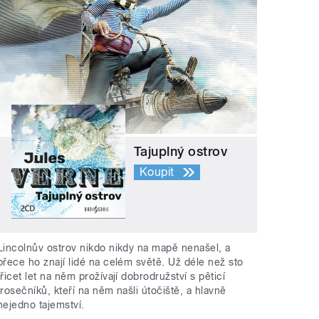
Tajuplný ostrov
Koupit
Lincolnův ostrov nikdo nikdy na mapě nenašel, a
přece ho znají lidé na celém světě. Už déle než sto
třicet let na něm prožívají dobrodružství s pěticí
trosečníků, kteří na něm našli útočiště, a hlavně
nejedno tajemství.