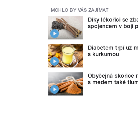
MOHLO BY VÁS ZAJÍMAT
Díky lékořici se zb
spojencem v boji p
Diabetem trpí už m
s kurkumou
Obyčejná skořice 
s medem také tlum