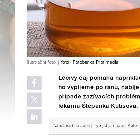
Ilustrační foto
|
foto:
Fotobanka Profimedia
Léčivý čaj pomáhá například
ho vypijeme po ránu, nabije 
případě zažívacích problém
lékárna Štěpánka Kutišová.
Náročnost
snadné
|
Typ jídla
nápoj
|
Autor