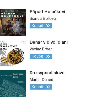
Případ Holečkovi
Bianca Bellová
Koupit
Denár v dívčí dlani
Václav Erben
Koupit
Rozsypaná slova
Martin Daneš
Koupit