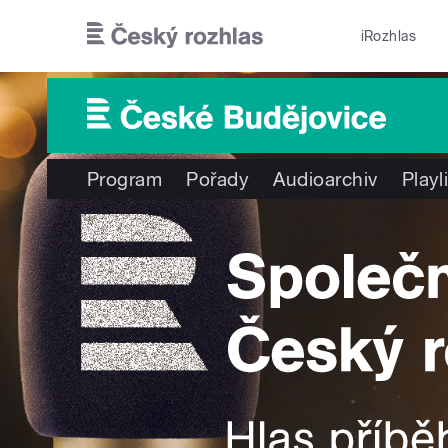
Přejít k hlavnímu obsahu
iRozhlas
Program
Pořady
Audioarchiv
Playl