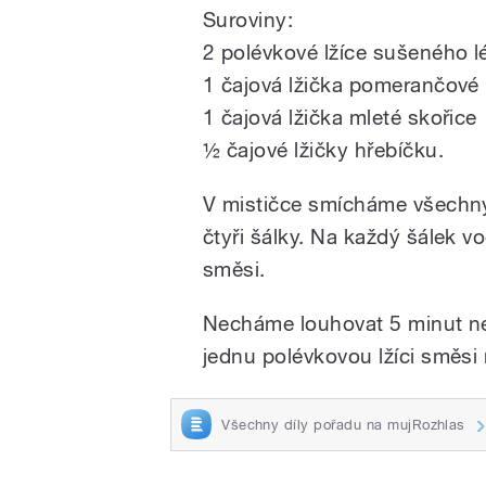
Suroviny:
2 polévkové lžíce sušeného 
1 čajová lžička pomerančové
1 čajová lžička mleté skořice
½ čajové lžičky hřebíčku.
V mističce smícháme všechny
čtyři šálky. Na každý šálek v
směsi.
Necháme louhovat 5 minut nebo
jednu polévkovou lžíci směsi 
Všechny díly pořadu na mujRozhlas