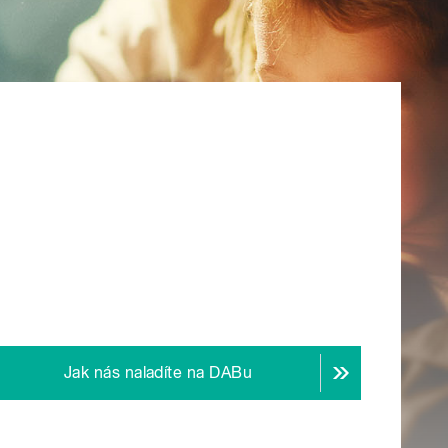
Jak nás naladíte na DABu