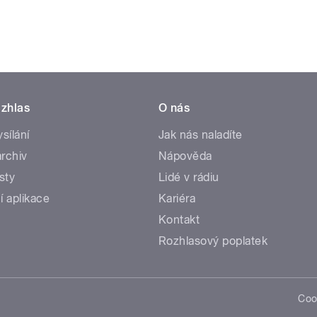
zhlas
O nás
ysílání
Jak nás naladíte
rchiv
Nápověda
sty
Lidé v rádiu
í aplikace
Kariéra
Kontakt
Rozhlasový poplatek
Coo