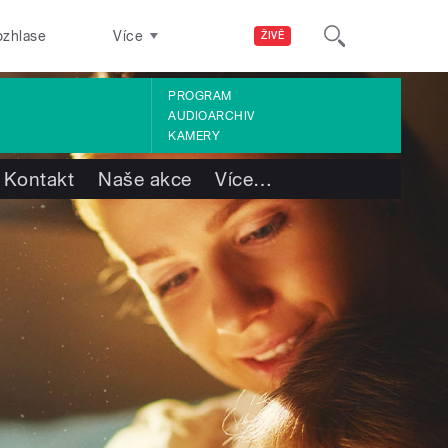
ozhlase
Více
ŽIVĚ
PROGRAM
AUDIOARCHIV
KAMERY
Kontakt
Naše akce
Více
…