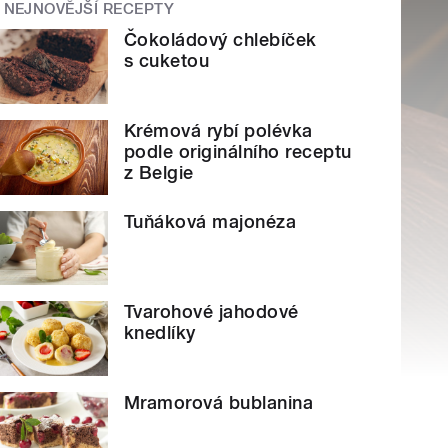
NEJNOVĚJŠÍ RECEPTY
Čokoládový chlebíček
s cuketou
Krémová rybí polévka
podle originálního receptu
z Belgie
Tuňáková majonéza
Tvarohové jahodové
knedlíky
Mramorová bublanina