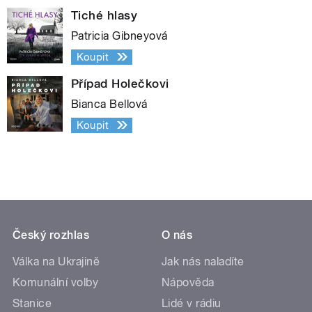
Tiché hlasy
Patricia Gibneyová
Koupit
Případ Holečkovi
Bianca Bellová
Koupit
Český rozhlas
O nás
Válka na Ukrajině
Jak nás naladíte
Komunální volby
Nápověda
Stanice
Lidé v rádiu