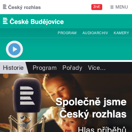
Přejít k hlavnímu obsahu
MENU
ŽIVĚ
PROGRAM
AUDIOARCHIV
KAMERY
Historie
Program
Pořady
Více
…