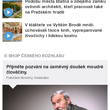
Podobu města Blatná a zdejšího zámku
ovlivnili architekti, kteří pracovali také
na Pražském hradě
V klášteře ve Vyšším Brodě mniši
uchovávali tisíce knih, vypreparované
živočichy i lidskou kostru
E-SHOP ČESKÉHO ROZHLASU
Přijměte pozvání na úsměvný doušek moudré
člověčiny.
František Novotný, moderátor