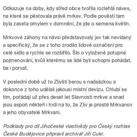
Odkazuje na doby, kdy střed obce tvořila rozlehlá náves,
na které se pěstovala právě mrkev. Podle pověsti tam
byla zaseta omylem v domnění, že jde o semena květin.
Mrkvové záhony na návsi představovaly jev tak nevídaný
a specifický, že se z toho zrodilo lidové označení pro
celé sídlo a rychle se rozšířilo. Šlo o vyloženě potupné
pojmenování, kvůli kterému se lidé byli schopni pohádat,
ba i porvat.
V poslední době už to Zlivští berou s nadsázkou a
dokonce z toho udělali jakousi místní devizu. Chlubí se
tím, pořádají už přes deset let Slavnosti mrkve a snad
jsou aspoň někteří i hrdí na to, že Zliv je prostě Mrkvanov
a jeho obyvatelé Mrkvani.
Podklady pro díl Jihočeské vlastivědy pro Český rozhlas
České Budějovice připravil archivář Jiří Cukr.