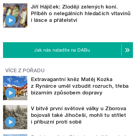
Jiří Hájíček: Zloději zelených koní.
Příběh o nelegálních hledačích vltavínů
i lásce a přátelství
Jak nás naladíte na DABu
VÍCE Z POŘADU
Extravagantní kněz Matěj Kozka
z Rynárce uměl vzbudit rozruch, třeba
bizarním způsobem dopravy
V bitvě první světové války u Zborova
bojovali také Jihočeši, mohli tu střílet
i příbuzní proti sobě