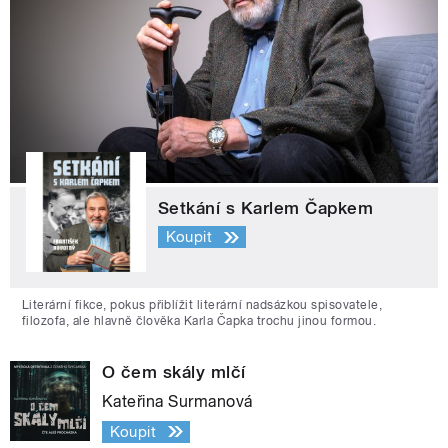
Setkání s Karlem Čapkem
Koupit
Literární fikce, pokus přiblížit literární nadsázkou spisovatele,
filozofa, ale hlavně člověka Karla Čapka trochu jinou formou.
O čem skály mlčí
Kateřina Surmanová
Koupit