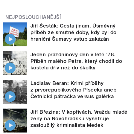
NEJPOSLOUCHANĚJŠÍ
Jiří Šesták: Cesta jinam. Úsměvný
příběh ze smutné doby, kdy byl do
hraniční Šumavy vstup zakázán
Jeden prázdninový den v létě '78.
Příběh malého Petra, který chodil do
kostela dřív než do školky
Ladislav Beran: Krimi příběhy
z prvorepublikového Písecka aneb
Četnická pátračka versus galérka
Jiří Březina: V kopřivách. Vraždu mladé
ženy na Novohradsku vyšetřuje
zasloužilý kriminalista Medek