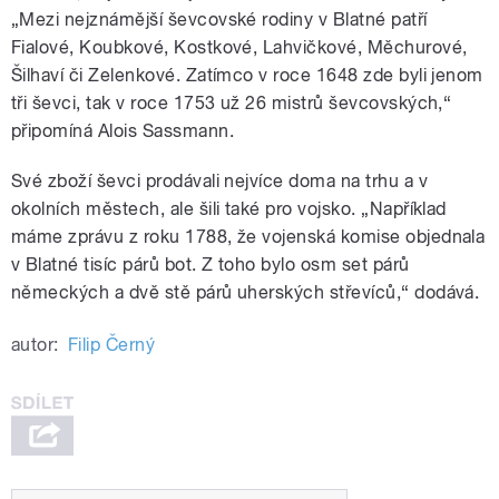
„Mezi nejznámější ševcovské rodiny v Blatné patří
Fialové, Koubkové, Kostkové, Lahvičkové, Měchurové,
Šilhaví či Zelenkové. Zatímco v roce 1648 zde byli jenom
tři ševci, tak v roce 1753 už 26 mistrů ševcovských,“
připomíná Alois Sassmann.
Své zboží ševci prodávali nejvíce doma na trhu a v
okolních městech, ale šili také pro vojsko. „Například
máme zprávu z roku 1788, že vojenská komise objednala
v Blatné tisíc párů bot. Z toho bylo osm set párů
německých a dvě stě párů uherských střevíců,“ dodává.
autor:
Filip Černý