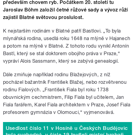
především chovem ryb. Počátkem 20. století tu
Jaroslav Böhm založil četné růžové sady a vývoz růží
zajistil Blatné světovou proslulost.
K nejstarším rodinám v Blatné patří Bastlovi. „To byla
mlynářská rodina, usedlá roku 1648 na mlýně v Hajanech
a potom na mlýně v Blatné. Z tohoto rodu vynikl Antonín
Bastl, který se stal doktorem obojího práva v Praze,“
vypráví Alois Sassmann, který se zabývá genealogií.
Dále zmiňuje například rodinu Blažejových, z níž
pocházel bažantník František Blažej, nebo rozvětvenou
rodinu Fialových. „František Fiala byl roku 1738
obuvnickým cechmistrem, Filip Fiala byl učitelem, Jan
Fiala farářem, Karel Fiala architektem v Praze, Josef Fiala
profesorem gymnázia v Olomouci,“ vyjmenovává.
Usedlost číslo 11 v Hosíně u Českých Budějovic
byla svobodná, v čísle 19 bydleli místní hrobaři