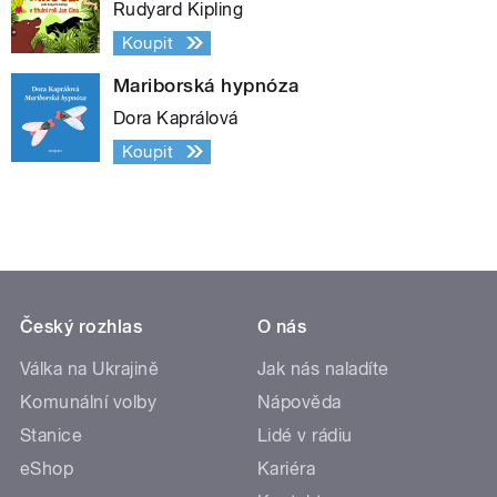
Rudyard Kipling
Koupit
Mariborská hypnóza
Dora Kaprálová
Koupit
Český rozhlas
O nás
Válka na Ukrajině
Jak nás naladíte
Komunální volby
Nápověda
Stanice
Lidé v rádiu
eShop
Kariéra