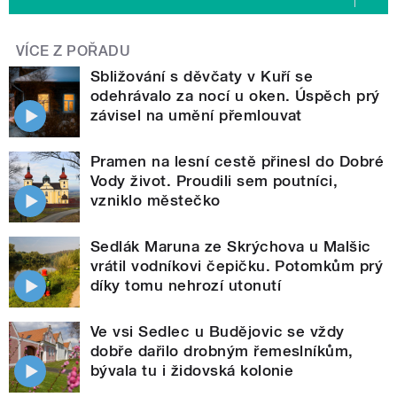
VÍCE Z POŘADU
Sbližování s děvčaty v Kuří se
odehrávalo za nocí u oken. Úspěch prý
závisel na umění přemlouvat
Pramen na lesní cestě přinesl do Dobré
Vody život. Proudili sem poutníci,
vzniklo městečko
Sedlák Maruna ze Skrýchova u Malšic
vrátil vodníkovi čepičku. Potomkům prý
díky tomu nehrozí utonutí
Ve vsi Sedlec u Budějovic se vždy
dobře dařilo drobným řemeslníkům,
bývala tu i židovská kolonie