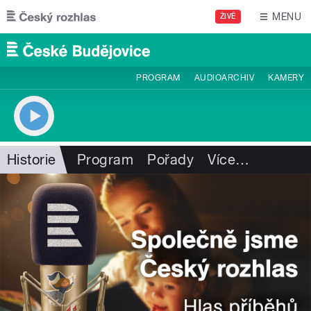
Přejít k hlavnímu obsahu
MENU
ŽIVĚ
PROGRAM
AUDIOARCHIV
KAMERY
Historie
Program
Pořady
Více
…