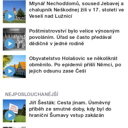
Mlynář Nechoďdomů, soused Jebavej a
chalupník Neškodnej žili v 17. století ve
Veselí nad Lužnicí
Poštmistrovství bylo velice výnosným
povoláním. Úřad se často předával
dědičně v jedné rodině
Obyvatelstvo Holašovic se několikrát
obměnilo. Po epidemii přišli Němci, po
jejich odsunu zase Češi
NEJPOSLOUCHANĚJŠÍ
Jiří Šesták: Cesta jinam. Úsměvný
příběh ze smutné doby, kdy byl do
hraniční Šumavy vstup zakázán