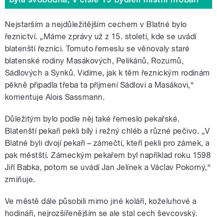
Nejstarším a nejdůležitějším cechem v Blatné bylo
řeznictví. „Máme zprávy už z 15. století, kde se uvádí
blatenští řezníci. Tomuto řemeslu se věnovaly staré
blatenské rodiny Masákových, Pelikánů, Rozumů,
Sádlových a Synků. Vidíme, jak k těm řeznickým rodinám
pěkně připadla třeba ta příjmení Sádlovi a Masákovi,“
komentuje Alois Sassmann.
Důležitým bylo podle něj také řemeslo pekařské.
Blatenští pekaři pekli bílý i režný chléb a různé pečivo. „V
Blatné byli dvojí pekaři – zámečtí, kteří pekli pro zámek, a
pak městští. Zámeckým pekařem byl například roku 1598
Jiří Babka, potom se uvádí Jan Jelínek a Václav Pokorný,“
zmiňuje.
Ve městě dále působili mimo jiné koláři, koželuhové a
hodináři, nejrozšířenějším se ale stal cech ševcovský.