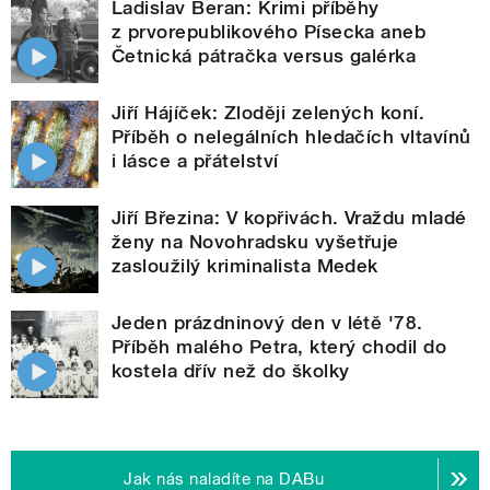
Ladislav Beran: Krimi příběhy
z prvorepublikového Písecka aneb
Četnická pátračka versus galérka
Jiří Hájíček: Zloději zelených koní.
Příběh o nelegálních hledačích vltavínů
i lásce a přátelství
Jiří Březina: V kopřivách. Vraždu mladé
ženy na Novohradsku vyšetřuje
zasloužilý kriminalista Medek
Jeden prázdninový den v létě '78.
Příběh malého Petra, který chodil do
kostela dřív než do školky
Jak nás naladíte na DABu