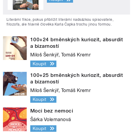
Literární fikce, pokus přiblížit literární nadsázkou spisovatele,
filozofa, ale hlavně člověka Karla Čapka trochu jinou formou.
100+24 brněnských kuriozit, absurdit
a bizarností
Miloš Šenkýř, Tomáš Kremr
Koupit
100+25 brněnských kuriozit, absurdit
a bizarností
Miloš Šenkýř, Tomáš Kremr
Koupit
Moci bez nemoci
Šárka Volemanová
Koupit