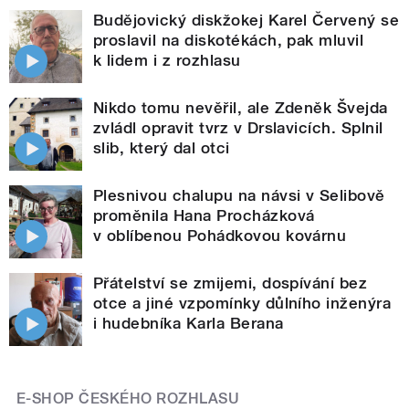
Budějovický diskžokej Karel Červený se
proslavil na diskotékách, pak mluvil
k lidem i z rozhlasu
Nikdo tomu nevěřil, ale Zdeněk Švejda
zvládl opravit tvrz v Drslavicích. Splnil
slib, který dal otci
Plesnivou chalupu na návsi v Selibově
proměnila Hana Procházková
v oblíbenou Pohádkovou kovárnu
Přátelství se zmijemi, dospívání bez
otce a jiné vzpomínky důlního inženýra
i hudebníka Karla Berana
E-SHOP ČESKÉHO ROZHLASU