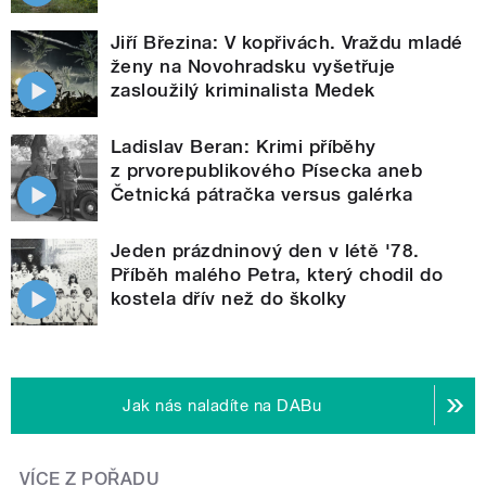
Jiří Březina: V kopřivách. Vraždu mladé
ženy na Novohradsku vyšetřuje
zasloužilý kriminalista Medek
Ladislav Beran: Krimi příběhy
z prvorepublikového Písecka aneb
Četnická pátračka versus galérka
Jeden prázdninový den v létě '78.
Příběh malého Petra, který chodil do
kostela dřív než do školky
Jak nás naladíte na DABu
VÍCE Z POŘADU