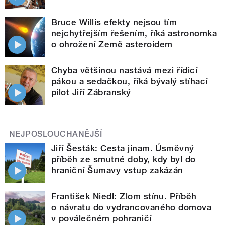
Bruce Willis efekty nejsou tím
nejchytřejším řešením, říká astronomka
o ohrožení Země asteroidem
Chyba většinou nastává mezi řídicí
pákou a sedačkou, říká bývalý stíhací
pilot Jiří Zábranský
NEJPOSLOUCHANĚJŠÍ
Jiří Šesták: Cesta jinam. Úsměvný
příběh ze smutné doby, kdy byl do
hraniční Šumavy vstup zakázán
František Niedl: Zlom stínu. Příběh
o návratu do vydrancovaného domova
v poválečném pohraničí