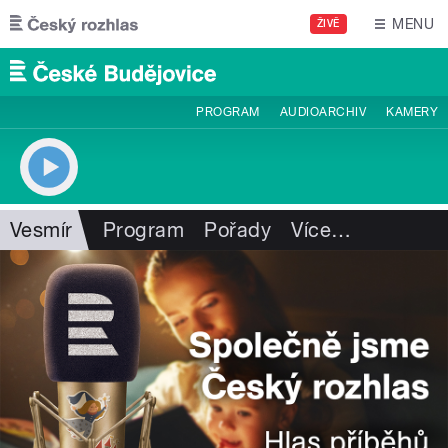
Přejít k hlavnímu obsahu
MENU
ŽIVĚ
PROGRAM
AUDIOARCHIV
KAMERY
Vesmír
Program
Pořady
Více
…