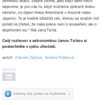
zemskou dráhu. Stejně cenné, jako když sami něco
objevíme, je pro nás to, když můžeme zpřesnit dráhu
něčeho, co objeví třeba Američané v Arizoně nebo
Japonci. To je hodně důležitá věc, kterou se snažím mít
pořád na zřeteli, že naše práce není o soupeření, ale o
doplňování se,“ říká Jana Tichá.
Celý rozhovor s astronomkou Janou Tichou si
poslechněte v cyklu Jihočeši.
autoři:
Zdeněk Zajíček
,
Andrea Poláková
Všechny díly pořadu na mujRozhlas