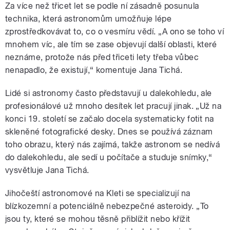
Za více než třicet let se podle ní zásadně posunula
technika, která astronomům umožňuje lépe
zprostředkovávat to, co o vesmíru vědí. „A ono se toho ví
mnohem víc, ale tím se zase objevují další oblasti, které
neznáme, protože nás před třiceti lety třeba vůbec
nenapadlo, že existují,“ komentuje Jana Tichá.
Lidé si astronomy často představují u dalekohledu, ale
profesionálové už mnoho desítek let pracují jinak. „Už na
konci 19. století se začalo docela systematicky fotit na
skleněné fotografické desky. Dnes se používá záznam
toho obrazu, který nás zajímá, takže astronom se nedívá
do dalekohledu, ale sedí u počítače a studuje snímky,“
vysvětluje Jana Tichá.
Jihočeští astronomové na Kleti se specializují na
blízkozemní a potenciálně nebezpečné asteroidy. „To
jsou ty, které se mohou těsně přiblížit nebo křížit