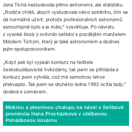
Jana Tichá nestudovala přímo astronomii, ale statistiku.
„Rodiče chtěli, abych vystudovala něco solidního, čím se
dá normálně uživit, protože profesionálních astronomů
samozřejmě bylo a je málo,“ vysvětluje. Po návratu
z vysoké školy ji ovlivnilo setkání s pozdějším manželem
Milošem Tichým, který je také astronomem a dodnes
jejím spolupracovníkem.
„Když pak byl vypsán konkurz na ředitele
českobudějovické hvězdárny, tak jsem se přihlásila a
konkurz jsem vyhrála, což mě samotnou lehce
překvapilo. Tak jsem se druhého ledna 1992 ocitla tady,“
dodává s úsměvem.
Mokrou a plesnivou chalupu na návsi v Selibově
proměnila Hana Procházková v oblíbenou
Pohádkovou kovárnu