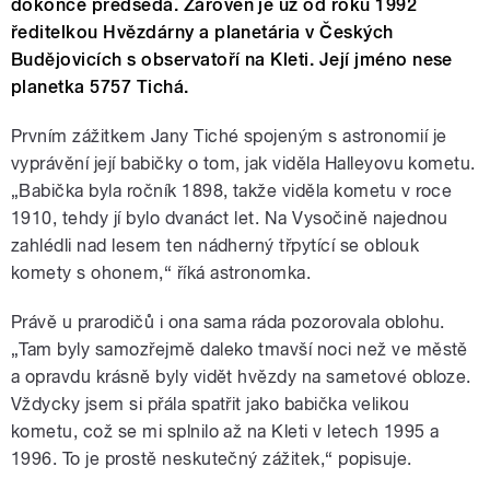
dokonce předsedá. Zároveň je už od roku 1992
ředitelkou Hvězdárny a planetária v Českých
Budějovicích s observatoří na Kleti. Její jméno nese
planetka 5757 Tichá.
Prvním zážitkem Jany Tiché spojeným s astronomií je
vyprávění její babičky o tom, jak viděla Halleyovu kometu.
„Babička byla ročník 1898, takže viděla kometu v roce
1910, tehdy jí bylo dvanáct let. Na Vysočině najednou
zahlédli nad lesem ten nádherný třpytící se oblouk
komety s ohonem,“ říká astronomka.
Právě u prarodičů i ona sama ráda pozorovala oblohu.
„Tam byly samozřejmě daleko tmavší noci než ve městě
a opravdu krásně byly vidět hvězdy na sametové obloze.
Vždycky jsem si přála spatřit jako babička velikou
kometu, což se mi splnilo až na Kleti v letech 1995 a
1996. To je prostě neskutečný zážitek,“ popisuje.