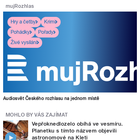
mujRozhlas
Hry a četby
Krimi
Pohádky
Pořady
Živé vysílání
Audiosvět Českého rozhlasu na jednom místě
MOHLO BY VÁS ZAJÍMAT
Vepřoknedlozelo obíhá ve vesmíru.
Planetku s tímto názvem objevili
astronomové na Kleti