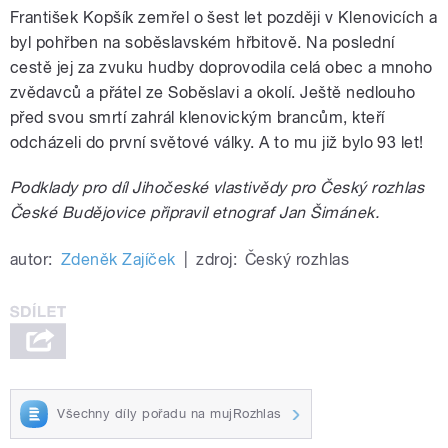
František Kopšík zemřel o šest let později v Klenovicích a
byl pohřben na soběslavském hřbitově. Na poslední
cestě jej za zvuku hudby doprovodila celá obec a mnoho
zvědavců a přátel ze Soběslavi a okolí. Ještě nedlouho
před svou smrtí zahrál klenovickým brancům, kteří
odcházeli do první světové války. A to mu již bylo 93 let!
Podklady pro díl Jihočeské vlastivědy pro Český rozhlas
České Budějovice připravil etnograf Jan Šimánek.
autor:
Zdeněk Zajíček
|
zdroj:
Český rozhlas
Všechny díly pořadu na mujRozhlas