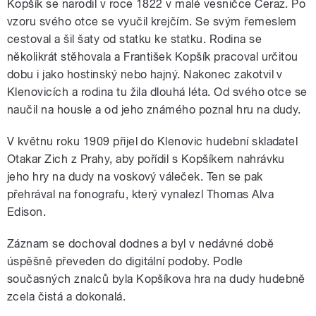
Kopšík se narodil v roce 1822 v malé vesničce Čeraz. Po
vzoru svého otce se vyučil krejčím. Se svým řemeslem
cestoval a šil šaty od statku ke statku. Rodina se
několikrát stěhovala a František Kopšík pracoval určitou
dobu i jako hostinský nebo hajný. Nakonec zakotvil v
Klenovicích a rodina tu žila dlouhá léta. Od svého otce se
naučil na housle a od jeho známého poznal hru na dudy.
V květnu roku 1909 přijel do Klenovic hudební skladatel
Otakar Zich z Prahy, aby pořídil s Kopšíkem nahrávku
jeho hry na dudy na voskový váleček. Ten se pak
přehrával na fonografu, který vynalezl Thomas Alva
Edison.
Záznam se dochoval dodnes a byl v nedávné době
úspěšně převeden do digitální podoby. Podle
současných znalců byla Kopšíkova hra na dudy hudebně
zcela čistá a dokonalá.