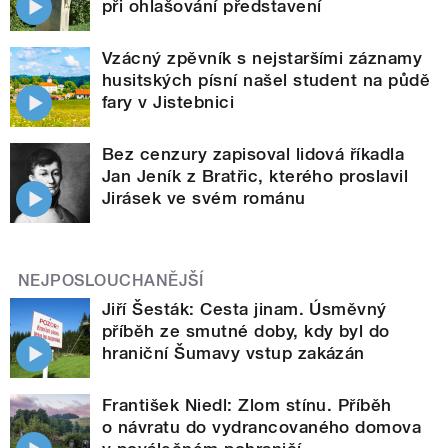
při ohlašování představení
Vzácný zpěvník s nejstaršími záznamy
husitských písní našel student na půdě
fary v Jistebnici
Bez cenzury zapisoval lidová říkadla
Jan Jeník z Bratřic, kterého proslavil
Jirásek ve svém románu
NEJPOSLOUCHANĚJŠÍ
Jiří Šesták: Cesta jinam. Úsměvný
příběh ze smutné doby, kdy byl do
hraniční Šumavy vstup zakázán
František Niedl: Zlom stínu. Příběh
o návratu do vydrancovaného domova