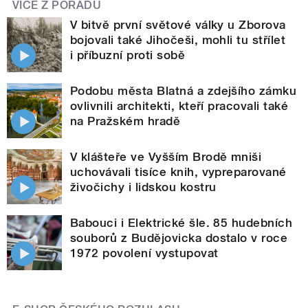
VÍCE Z POŘADU
V bitvě první světové války u Zborova
bojovali také Jihočeši, mohli tu střílet
i příbuzní proti sobě
Podobu města Blatná a zdejšího zámku
ovlivnili architekti, kteří pracovali také
na Pražském hradě
V klášteře ve Vyšším Brodě mniši
uchovávali tisíce knih, vypreparované
živočichy i lidskou kostru
Babouci i Elektrické šle. 85 hudebních
souborů z Budějovicka dostalo v roce
1972 povolení vystupovat