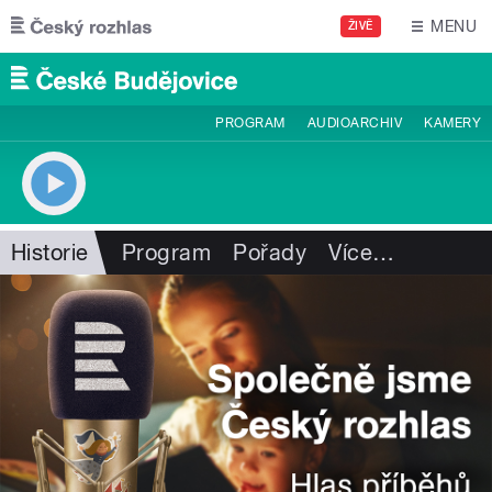
Přejít k hlavnímu obsahu
MENU
ŽIVĚ
PROGRAM
AUDIOARCHIV
KAMERY
Historie
Program
Pořady
Více
…