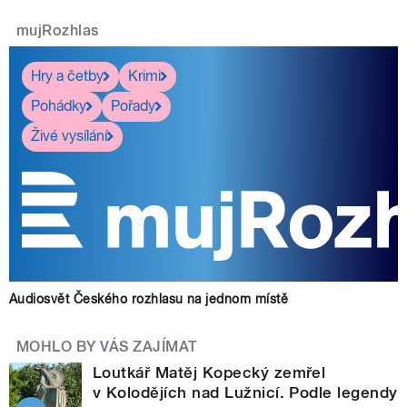
mujRozhlas
Hry a četby
Krimi
Pohádky
Pořady
Živé vysílání
Audiosvět Českého rozhlasu na jednom místě
MOHLO BY VÁS ZAJÍMAT
Loutkář Matěj Kopecký zemřel
v Kolodějích nad Lužnicí. Podle legendy