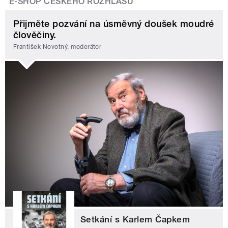
E-SHOP ČESKÉHO ROZHLASU
Přijměte pozvání na úsměvný doušek moudré
člověčiny.
František Novotný, moderátor
Setkání s Karlem Čapkem