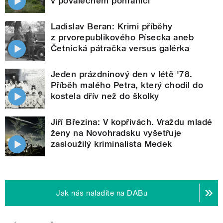
v poválečném pohraničí
Ladislav Beran: Krimi příběhy
z prvorepublikového Písecka aneb
Četnická pátračka versus galérka
Jeden prázdninový den v létě '78.
Příběh malého Petra, který chodil do
kostela dřív než do školky
Jiří Březina: V kopřivách. Vraždu mladé
ženy na Novohradsku vyšetřuje
zasloužilý kriminalista Medek
Jak nás naladíte na DABu