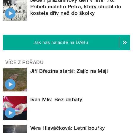
Příběh malého Petra, který chodil do
kostela dřív než do školky
Jak nás naladíte na DABu
VÍCE Z POŘADU
Jiří Březina starší: Zajíc na Máji
Ivan Mls: Bez debaty
Věra Hlaváčková: Letní bouřky