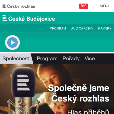
Přejít k hlavnímu obsahu
MENU
ŽIVĚ
PROGRAM
AUDIOARCHIV
KAMERY
Společnost
Program
Pořady
Více
…