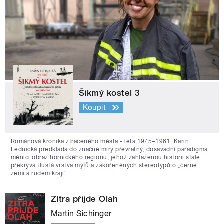
Šikmý kostel 3
Koupit
Románová kronika ztraceného města - léta 1945–1961. Karin
Lednická předkládá do značné míry převratný, dosavadní paradigma
měnící obraz hornického regionu, jehož zahlazenou historii stále
překrývá tlustá vrstva mýtů a zakořeněných stereotypů o „černé
zemi a rudém kraji“.
Zítra přijde Olah
Martin Sichinger