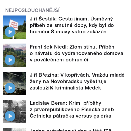
NEJPOSLOUCHANĚJŠÍ
Jiří Šesták: Cesta jinam. Úsměvný
příběh ze smutné doby, kdy byl do
hraniční Šumavy vstup zakázán
František Niedl: Zlom stínu. Příběh
o návratu do vydrancovaného domova
v poválečném pohraničí
Jiří Březina: V kopřivách. Vraždu mladé
ženy na Novohradsku vyšetřuje
zasloužilý kriminalista Medek
Ladislav Beran: Krimi příběhy
z prvorepublikového Písecka aneb
Četnická pátračka versus galérka
Jeden prázdninový den v létě '78.