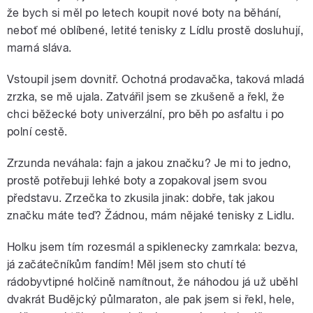
že bych si měl po letech koupit nové boty na běhání,
neboť mé oblíbené, letité tenisky z Lídlu prostě dosluhují,
marná sláva.
Vstoupil jsem dovnitř. Ochotná prodavačka, taková mladá
zrzka, se mě ujala. Zatvářil jsem se zkušeně a řekl, že
chci běžecké boty univerzální, pro běh po asfaltu i po
polní cestě.
Zrzunda neváhala: fajn a jakou značku? Je mi to jedno,
prostě potřebuji lehké boty a zopakoval jsem svou
představu. Zrzečka to zkusila jinak: dobře, tak jakou
značku máte teď? Žádnou, mám nějaké tenisky z Lidlu.
Holku jsem tím rozesmál a spiklenecky zamrkala: bezva,
já začátečníkům fandím! Měl jsem sto chutí té
rádobyvtipné holčině namítnout, že náhodou já už uběhl
dvakrát Budějcký půlmaraton, ale pak jsem si řekl, hele,