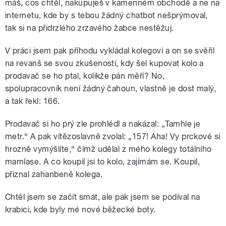
máš, cos chtěl, nakupuješ v kamenném obchodě a ne na
internetu, kde by s tebou žádný chatbot nešprýmoval,
tak si na přidrzlého zrzavého žabce nestěžuj.
V práci jsem pak příhodu vykládal kolegovi a on se svěřil
na revanš se svou zkušeností, kdy šel kupovat kolo a
prodavač se ho ptal, kolikže pán měří? No,
spolupracovník není žádný čahoun, vlastně je dost malý,
a tak řekl: 166.
Prodavač si ho prý zle prohlédl a nakázal: „Tamhle je
metr.“ A pak vítězoslavně zvolal: „157! Aha! Vy prckové si
hrozně vymýšlíte,“ čímž udělal z mého kolegy totálního
mamlase. A co koupil jsi to kolo, zajímám se. Koupil,
přiznal zahanbeně kolega.
Chtěl jsem se začít smát, ale pak jsem se podíval na
krabici, kde byly mé nové běžecké boty.