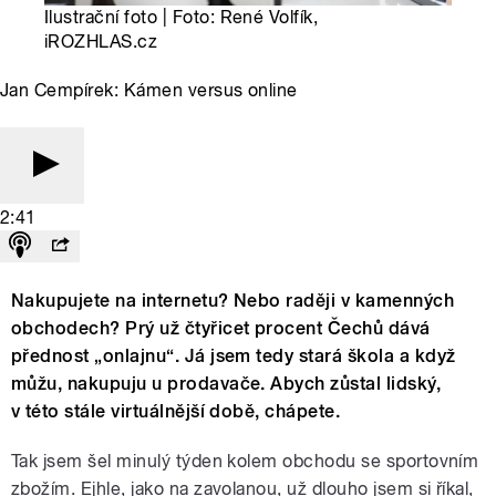
Ilustrační foto | Foto: René Volfík,
iROZHLAS.cz
Jan Cempírek: Kámen versus online
2:41
Nakupujete na internetu? Nebo raději v kamenných
obchodech? Prý už čtyřicet procent Čechů dává
přednost „onlajnu“. Já jsem tedy stará škola a když
můžu, nakupuju u prodavače. Abych zůstal lidský,
v této stále virtuálnější době, chápete.
Tak jsem šel minulý týden kolem obchodu se sportovním
zbožím. Ejhle, jako na zavolanou, už dlouho jsem si říkal,