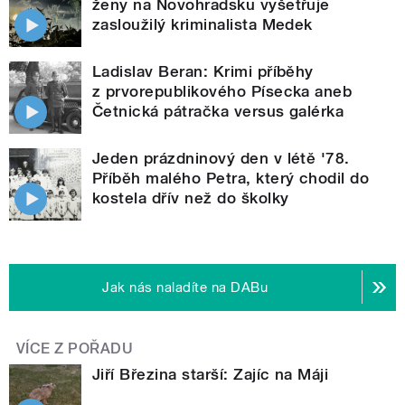
ženy na Novohradsku vyšetřuje
zasloužilý kriminalista Medek
Ladislav Beran: Krimi příběhy
z prvorepublikového Písecka aneb
Četnická pátračka versus galérka
Jeden prázdninový den v létě '78.
Příběh malého Petra, který chodil do
kostela dřív než do školky
Jak nás naladíte na DABu
VÍCE Z POŘADU
Jiří Březina starší: Zajíc na Máji