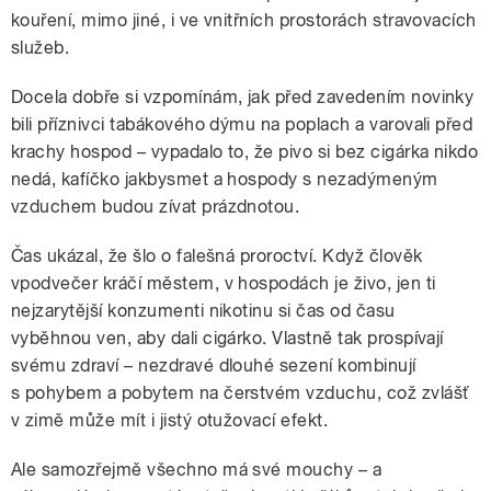
kouření, mimo jiné, i ve vnitřních prostorách stravovacích
služeb.
Docela dobře si vzpomínám, jak před zavedením novinky
bili příznivci tabákového dýmu na poplach a varovali před
krachy hospod – vypadalo to, že pivo si bez cigárka nikdo
nedá, kafíčko jakbysmet a hospody s nezadýmeným
vzduchem budou zívat prázdnotou.
Čas ukázal, že šlo o falešná proroctví. Když člověk
vpodvečer kráčí městem, v hospodách je živo, jen ti
nejzarytější konzumenti nikotinu si čas od času
vyběhnou ven, aby dali cigárko. Vlastně tak prospívají
svému zdraví – nezdravé dlouhé sezení kombinují
s pohybem a pobytem na čerstvém vzduchu, což zvlášť
v zimě může mít i jistý otužovací efekt.
Ale samozřejmě všechno má své mouchy – a