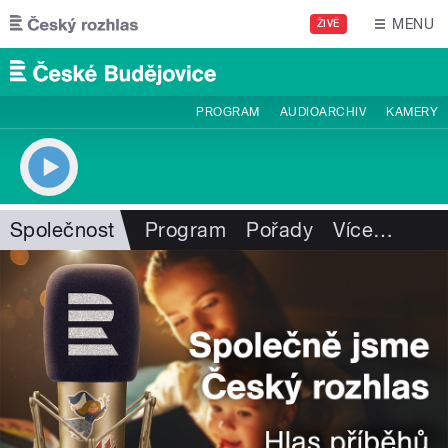
Přejít k hlavnímu obsahu
MENU
ŽIVĚ
PROGRAM
AUDIOARCHIV
KAMERY
Společnost
Program
Pořady
Více
…