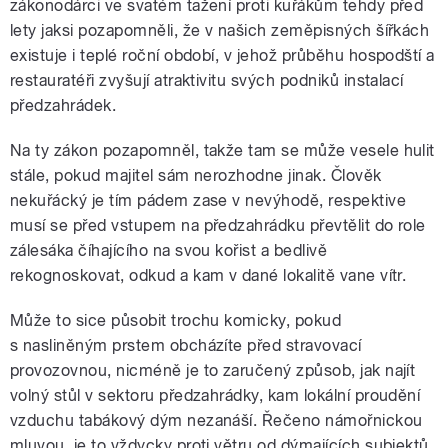
zákonodárci ve svatém tažení proti kuřákům tehdy před
lety jaksi pozapomněli, že v našich zeměpisných šířkách
existuje i teplé roční období, v jehož průběhu hospodští a
restauratéři zvyšují atraktivitu svých podniků instalací
předzahrádek.
Na ty zákon pozapomněl, takže tam se může vesele hulit
stále, pokud majitel sám nerozhodne jinak. Člověk
nekuřácký je tím pádem zase v nevýhodě, respektive
musí se před vstupem na předzahrádku převtělit do role
zálesáka číhajícího na svou kořist a bedlivě
rekognoskovat, odkud a kam v dané lokalitě vane vítr.
Může to sice působit trochu komicky, pokud
s nasliněným prstem obcházíte před stravovací
provozovnou, nicméně je to zaručený způsob, jak najít
volný stůl v sektoru předzahrádky, kam lokální proudění
vzduchu tabákový dým nezanáší. Řečeno námořnickou
mluvou, je to vždycky proti větru od dýmajících subjektů.