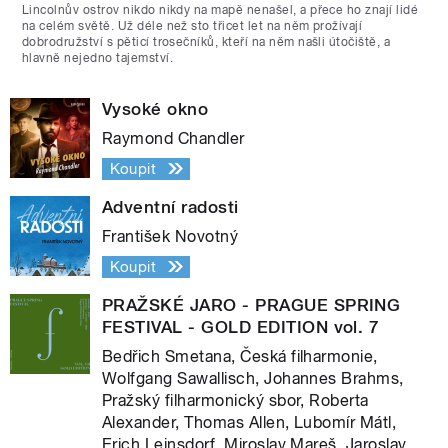
Lincolnův ostrov nikdo nikdy na mapě nenašel, a přece ho znají lidé
na celém světě. Už déle než sto třicet let na něm prožívají
dobrodružství s pěticí trosečníků, kteří na něm našli útočiště, a
hlavně nejedno tajemství.
Vysoké okno
Raymond Chandler
Koupit
Adventní radosti
František Novotný
Koupit
PRAŽSKÉ JARO - PRAGUE SPRING
FESTIVAL - GOLD EDITION vol. 7
Bedřich Smetana, Česká filharmonie,
Wolfgang Sawallisch, Johannes Brahms,
Pražský filharmonický sbor, Roberta
Alexander, Thomas Allen, Lubomír Mátl,
Erich Leinsdorf, Miroslav Mareš, Jaroslav