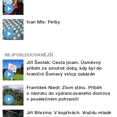
Ivan Mls: Petky
NEJPOSLOUCHANĚJŠÍ
Jiří Šesták: Cesta jinam. Úsměvný
příběh ze smutné doby, kdy byl do
hraniční Šumavy vstup zakázán
František Niedl: Zlom stínu. Příběh
o návratu do vydrancovaného domova
v poválečném pohraničí
Jiří Březina: V kopřivách. Vraždu mladé