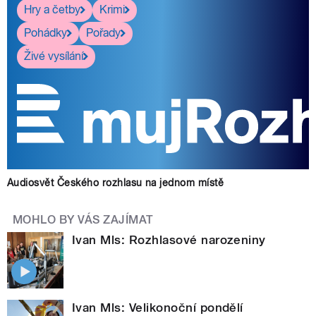
Hry a četby
Krimi
Pohádky
Pořady
Živé vysílání
Audiosvět Českého rozhlasu na jednom místě
MOHLO BY VÁS ZAJÍMAT
Ivan Mls: Rozhlasové narozeniny
Ivan Mls: Velikonoční pondělí