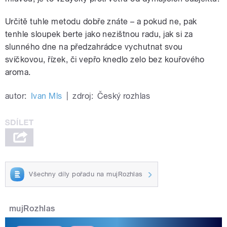
Určitě tuhle metodu dobře znáte – a pokud ne, pak
tenhle sloupek berte jako nezištnou radu, jak si za
slunného dne na předzahrádce vychutnat svou
svíčkovou, řízek, či vepřo knedlo zelo bez kouřového
aroma.
autor:
Ivan Mls
|
zdroj:
Český rozhlas
Všechny díly pořadu na mujRozhlas
mujRozhlas