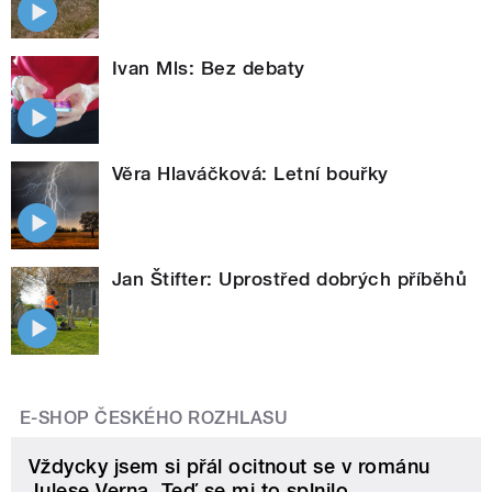
Ivan Mls: Bez debaty
Věra Hlaváčková: Letní bouřky
Jan Štifter: Uprostřed dobrých příběhů
E-SHOP ČESKÉHO ROZHLASU
Vždycky jsem si přál ocitnout se v románu
Julese Verna. Teď se mi to splnilo.