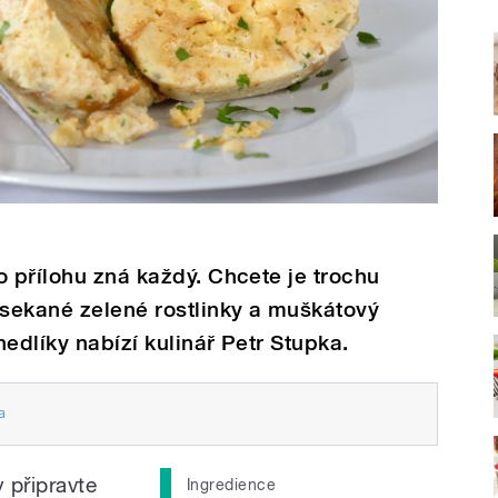
o přílohu zná každý. Chcete je trochu
osekané zelené rostlinky a muškátový
edlíky nabízí kulinář Petr Stupka.
a
 připravte
Ingredience