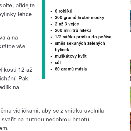
solte, přidejte
6 rohlíků
ylinky lehce
300 gramů hrubé mouky
2 až 3 vejce
200 mililitrů mléka
va a na
1/2 sáčku prášku do pečiva
směs sekaných zelených
krátce vše
bylinek
muškátový květ
sůl
likosti 12 až
60 gramů másla
íchání. Pak
edlík na
ěma vidličkami, aby se z vnitřku uvolnila
o svařit na hutnou nedobrou hmotu.
lem.