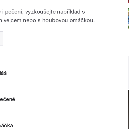
i pečeni, vyzkoušejte například s
m vejcem nebo s houbovou omáčkou.
láš
pečeně
máčka