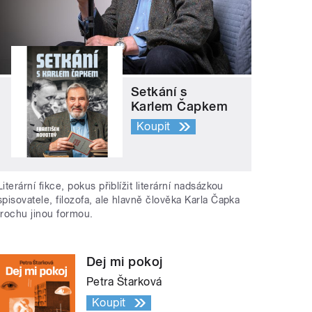
Setkání s
Karlem Čapkem
Koupit
Literární fikce, pokus přiblížit literární nadsázkou
spisovatele, filozofa, ale hlavně člověka Karla Čapka
trochu jinou formou.
Dej mi pokoj
Petra Štarková
Koupit