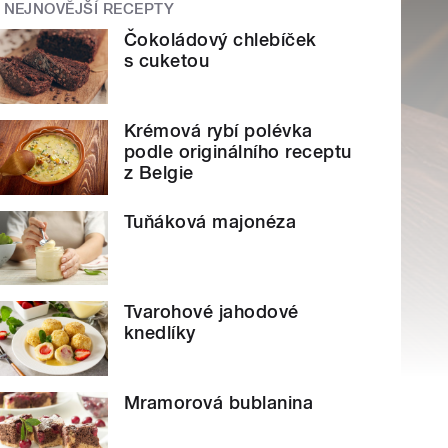
NEJNOVĚJŠÍ RECEPTY
Čokoládový chlebíček
s cuketou
Krémová rybí polévka
podle originálního receptu
z Belgie
Tuňáková majonéza
Tvarohové jahodové
knedlíky
Mramorová bublanina