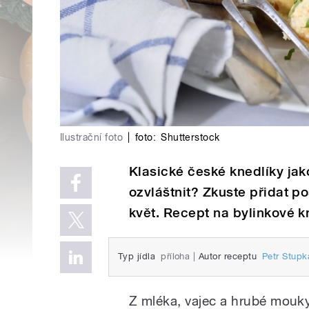
Ilustrační foto
|
foto:
Shutterstock
Klasické české knedlíky jak
ozvláštnit? Zkuste přidat p
květ. Recept na bylinkové kn
Typ jídla
příloha
|
Autor receptu
Petr Stupk
Z mléka, vajec a hrubé mouky