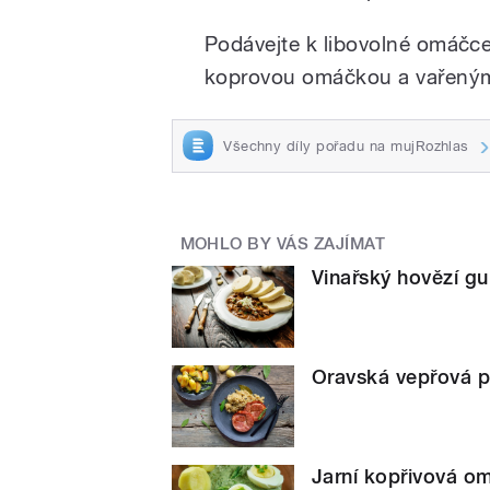
Podávejte k libovolné omáčce 
koprovou omáčkou a vařený
Všechny díly pořadu na mujRozhlas
MOHLO BY VÁS ZAJÍMAT
Vinařský hovězí gu
Oravská vepřová 
Jarní kopřivová o