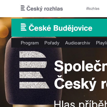
Přejít k hlavnímu obsahu
iRozhlas
Program
Pořady
Audioarchiv
Playl