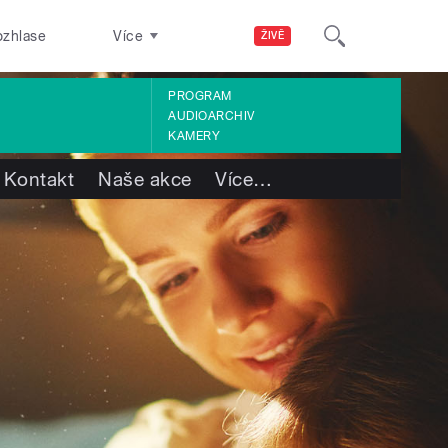
ozhlase
Více
ŽIVĚ
PROGRAM
AUDIOARCHIV
KAMERY
Kontakt
Naše akce
Více
…