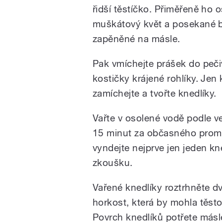
řidší těstíčko. Přiměřeně ho o
muškátový květ a posekané b
zapěněné na másle.
Pak vmíchejte prášek do peči
kostičky krájené rohlíky. Jen 
zamíchejte a tvořte knedlíky.
Vařte v osolené vodě podle ve
15 minut za občasného prom
vyndejte nejprve jen jeden kn
zkoušku.
Vařené knedlíky roztrhněte dv
horkost, která by mohla těst
Povrch knedlíků potřete más