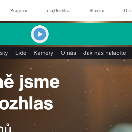
Program
mujRozhlas
Stanice
O r
isty
Lidé
Kamery
O nás
Jak nás naladíte