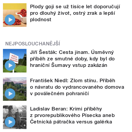
Plody goji se už tisíce let doporučují
pro dlouhý život, ostrý zrak a lepší
plodnost
NEJPOSLOUCHANĚJŠÍ
Jiří Šesták: Cesta jinam. Úsměvný
příběh ze smutné doby, kdy byl do
hraniční Šumavy vstup zakázán
František Niedl: Zlom stínu. Příběh
o návratu do vydrancovaného domova
v poválečném pohraničí
Ladislav Beran: Krimi příběhy
z prvorepublikového Písecka aneb
Četnická pátračka versus galérka