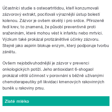
Účastníci studie s osteoartritidou, kteří konzumovali
zázvorový extrakt, pociťovali výraznější ústup bolestí
kolenou. Zázvor je ovšem skvělý i pro srdce. Přirozeně
ředí krev, to znamená, že působí preventivně proti
sraženinám, které mohou vést k infarktu nebo mrtvici.
Výzkum také prokázal protizánětlivé účinky zázvoru.
Stejně jako aspirin blokuje enzym, který podporuje tvorbu
zánětu.
Ovšem nejobdivuhodnější je zázvor v prevenci
onkologických potíží. Jeho antioxidant 6-shogaol
prokázal větší účinnost v porovnání s běžně užívanými
chemoterapeutiky při likvidaci kmenových rakovinných
buněk u rakoviny prsu.
Zlaté mléko