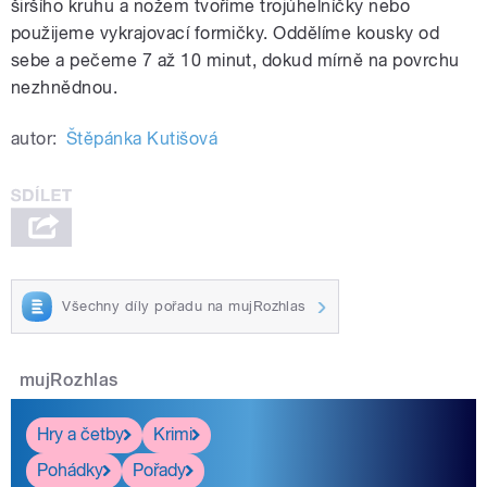
širšího kruhu a nožem tvoříme trojúhelníčky nebo
použijeme vykrajovací formičky. Oddělíme kousky od
sebe a pečeme 7 až 10 minut, dokud mírně na povrchu
nezhnědnou.
autor:
Štěpánka Kutišová
Všechny díly pořadu na mujRozhlas
mujRozhlas
Hry a četby
Krimi
Pohádky
Pořady