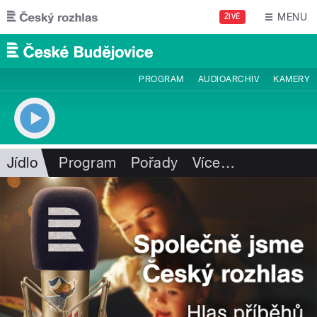
Přejít k hlavnímu obsahu
MENU
ŽIVĚ
PROGRAM
AUDIOARCHIV
KAMERY
Jídlo
Program
Pořady
Více
…