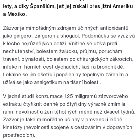
lety, a díky Španělům, jež jej získali přes jižní Ameriku
a Mexiko.
Zázvor je mimořádným zdrojem účinných antioxidantů
jako gingerol, zingeron a shogaol. Podomácku se využívá
k léčbě nejrůznějších obtíží. Vnitřně se užívá proti
nechutenství, bolestem žaludku, průjmu, poruchám
trávení, plynatosti, bolestem po chirurgických zákrocích,
infekcím horních cest dýchacích, kašli a bronchitidě.
Lokálně se jím ošetřují popáleniny tepelným zářením a
užívá se jako analgetikum na tišení bolesti.
V jedné studii konzumace 125 miligramů zázvorového
extraktu čtyřikrát denně po čtyři dny výrazně zmírnila
ranní nevolnost u žen těhotných méně než dvacet týdnů.
Zázvor je také mimořádně účinný v prevenci i léčbě
kinetózy (nevolnosti spojené s cestováním v dopravních
prostředcích).