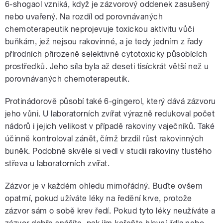
6-shogaol vzniká, když je zázvorový oddenek zasušený
nebo uvařený. Na rozdíl od porovnávaných
chemoterapeutik neprojevuje toxickou aktivitu vůči
buňkám, jež nejsou rakovinné, a je tedy jedním z řady
přírodních přirozeně selektivně cytotoxicky působících
prostředků. Jeho síla byla až deseti tisíckrát větší než u
porovnávaných chemoterapeutik.
Protinádorově působí také 6-gingerol, který dává zázvoru
jeho vůni. U laboratorních zvířat výrazně redukoval počet
nádorů i jejich velikost v případě rakoviny vaječníků. Také
účinně kontroloval zánět, čímž brzdil růst rakovinných
buněk. Podobně skvěle si vedl v studii rakoviny tlustého
střeva u laboratorních zvířat.
Zázvor je v každém ohledu mimořádný. Buďte ovšem
opatrní, pokud užíváte léky na ředění krve, protože
zázvor sám o sobě krev ředí. Pokud tyto léky neužíváte a