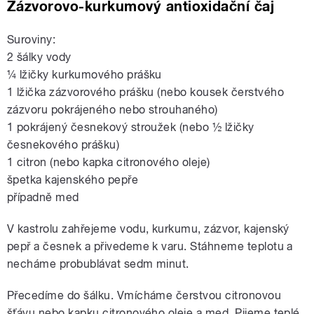
Zázvorovo-kurkumový antioxidační čaj
Suroviny:
2 šálky vody
¼ lžičky kurkumového prášku
1 lžička zázvorového prášku (nebo kousek čerstvého
zázvoru pokrájeného nebo strouhaného)
1 pokrájený česnekový stroužek (nebo ½ lžičky
česnekového prášku)
1 citron (nebo kapka citronového oleje)
špetka kajenského pepře
případně med
V kastrolu zahřejeme vodu, kurkumu, zázvor, kajenský
pepř a česnek a přivedeme k varu. Stáhneme teplotu a
necháme probublávat sedm minut.
Přecedíme do šálku. Vmícháme čerstvou citronovou
šťávu nebo kapku citronového oleje a med. Pijeme teplé.