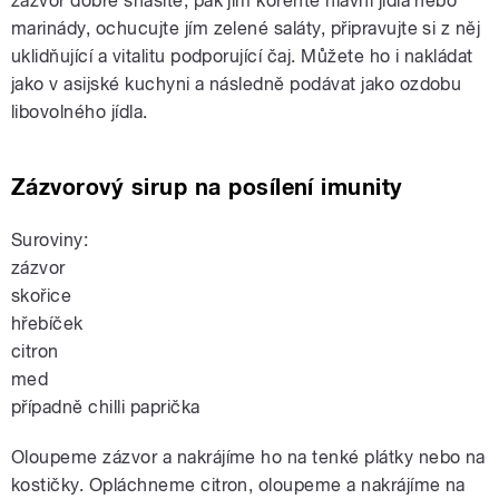
zázvor dobře snášíte, pak jím kořeňte hlavní jídla nebo
marinády, ochucujte jím zelené saláty, připravujte si z něj
uklidňující a vitalitu podporující čaj. Můžete ho i nakládat
jako v asijské kuchyni a následně podávat jako ozdobu
libovolného jídla.
Zázvorový sirup na posílení imunity
Suroviny:
zázvor
skořice
hřebíček
citron
med
případně chilli paprička
Oloupeme zázvor a nakrájíme ho na tenké plátky nebo na
kostičky. Opláchneme citron, oloupeme a nakrájíme na