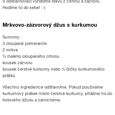
V odšťavňovači vyrobíme šťávu z citronu a zázvoru.
Hodíme to do sebe! :-)
Mrkvovo-zázvorový džus s kurkumou
Suroviny:
3 oloupané pomeranče
2 mrkve
½ malého oloupaného citronu
kousek zázvoru
kousek čerstvé kurkumy nebo ¼ lžičky kurkumového
prášku
Všechny ingredience odšťavníme. Pokud používáme
kurkumový prášek místo čerstvé kurkumy, přidáme ho do
hotového džusu a zamícháme.