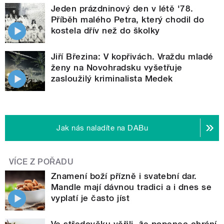
Jeden prázdninový den v létě '78.
Příběh malého Petra, který chodil do
kostela dřív než do školky
Jiří Březina: V kopřivách. Vraždu mladé
ženy na Novohradsku vyšetřuje
zasloužilý kriminalista Medek
Jak nás naladíte na DABu
VÍCE Z POŘADU
Znamení boží přízně i svatební dar.
Mandle mají dávnou tradici a i dnes se
vyplatí je často jíst
Ve středověku věřili, že popenec chrání