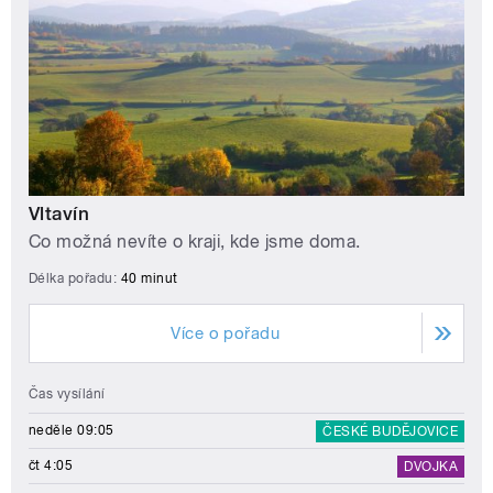
Vltavín
Co možná nevíte o kraji, kde jsme doma.
Délka pořadu:
40 minut
Více o pořadu
Čas vysílání
neděle 09:05
ČESKÉ BUDĚJOVICE
čt 4:05
DVOJKA