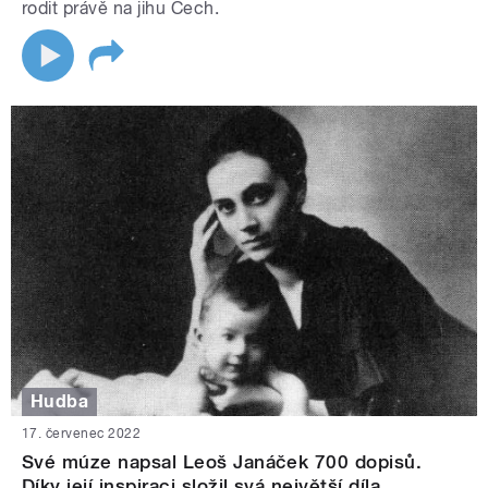
rodit právě na jihu Čech.
Hudba
17. červenec 2022
Své múze napsal Leoš Janáček 700 dopisů.
Díky její inspiraci složil svá největší díla