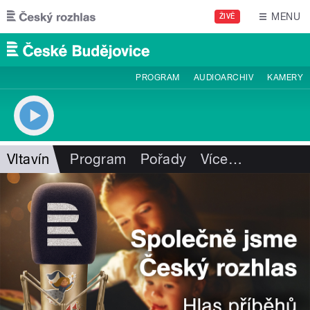
Přejít k hlavnímu obsahu
MENU
ŽIVĚ
PROGRAM
AUDIOARCHIV
KAMERY
Vltavín
Program
Pořady
Více
…