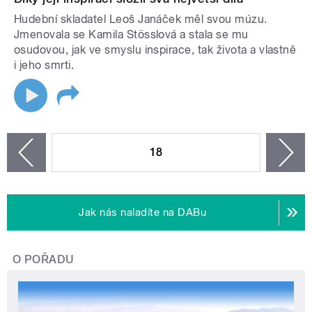
Hudební skladatel Leoš Janáček měl svou múzu.
Jmenovala se Kamila Stösslová a stala se mu
osudovou, jak ve smyslu inspirace, tak života a vlastně
i jeho smrti.
STRÁNKY
18
n
zí
Jak nás naladíte na DABu
O POŘADU