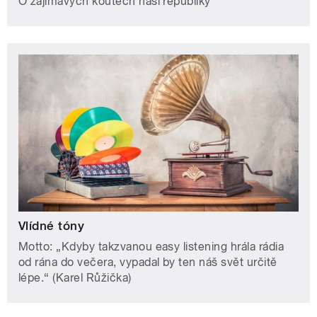
O zajímavých koutech naší republiky
Vlídné tóny
Motto: „Kdyby takzvanou easy listening hrála rádia
od rána do večera, vypadal by ten náš svět určitě
lépe.“ (Karel Růžička)