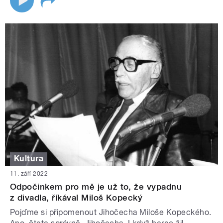
Kultura
11. září 2022
Odpočinkem pro mě je už to, že vypadnu
z divadla, říkával Miloš Kopecký
Pojďme si připomenout Jihočecha Miloše Kopeckého.