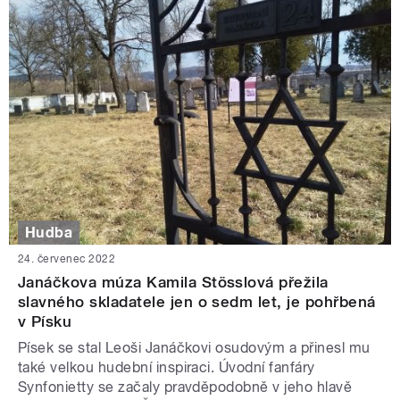
Hudba
24. červenec 2022
Janáčkova múza Kamila Stösslová přežila
slavného skladatele jen o sedm let, je pohřbená
v Písku
Písek se stal Leoši Janáčkovi osudovým a přinesl mu
také velkou hudební inspiraci. Úvodní fanfáry
Synfonietty se začaly pravděpodobně v jeho hlavě