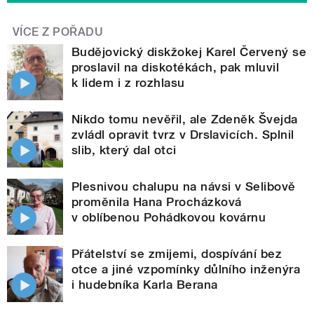
VÍCE Z POŘADU
Budějovický diskžokej Karel Červený se
proslavil na diskotékách, pak mluvil
k lidem i z rozhlasu
Nikdo tomu nevěřil, ale Zdeněk Švejda
zvládl opravit tvrz v Drslavicích. Splnil
slib, který dal otci
Plesnivou chalupu na návsi v Selibově
proměnila Hana Procházková
v oblíbenou Pohádkovou kovárnu
Přátelství se zmijemi, dospívání bez
otce a jiné vzpomínky důlního inženýra
i hudebníka Karla Berana