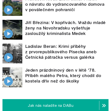
o návratu do vydrancovaného domova
v poválečném pohraničí
Jiří Březina: V kopřivách. Vraždu mladé
ženy na Novohradsku vyšetřuje
zasloužilý kriminalista Medek
Ladislav Beran: Krimi příběhy
z prvorepublikového Písecka aneb
Četnická pátračka versus galérka
Jeden prázdninový den v létě '78.
Příběh malého Petra, který chodil do
kostela dřív než do školky
Jak nás naladíte na DABu