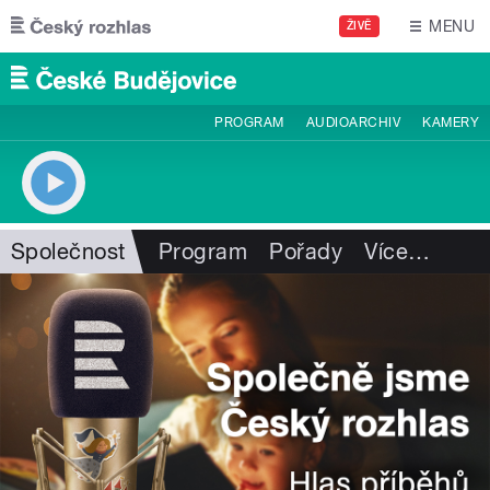
Přejít k hlavnímu obsahu
MENU
ŽIVĚ
PROGRAM
AUDIOARCHIV
KAMERY
Společnost
Program
Pořady
Více
…