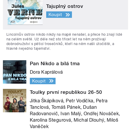
Tajuplný ostrov
Koupit
Lincolnův ostrov nikdo nikdy na mapě nenašel, a přece ho znají lidé
na celém světě. Už déle než sto třicet let na něm prožívají
dobrodružství s pěticí trosečníků, kteří na něm našli útočiště, a
hlavně nejedno tajemství.
Pan Nikdo a bílá tma
Dora Kaprálová
Koupit
Toulky první republikou 26-50
Jitka Škápíková, Petr Vodička, Petra
Tanclová, Tomáš Pánek, Dušan
Radovanovič, Ivan Malý, Ondřej Nováček,
Karolína Stegurová, Michal Dlouhý, Miloš
Vaněček