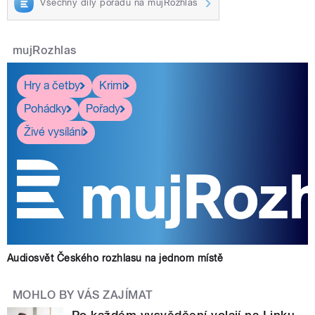
Všechny díly pořadu na mujRozhlas
mujRozhlas
Hry a četby
Krimi
Pohádky
Pořady
Živé vysílání
Audiosvět Českého rozhlasu na jednom místě
MOHLO BY VÁS ZAJÍMAT
Po každém vysvědčení volají na Linku