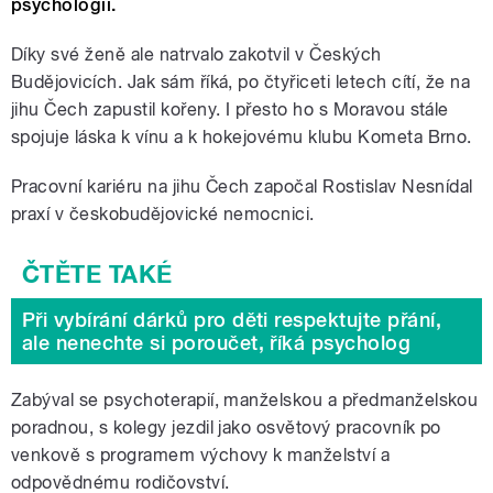
psychologii.
Díky své ženě ale natrvalo zakotvil v Českých
Budějovicích. Jak sám říká, po čtyřiceti letech cítí, že na
jihu Čech zapustil kořeny. I přesto ho s Moravou stále
spojuje láska k vínu a k hokejovému klubu Kometa Brno.
Pracovní kariéru na jihu Čech započal Rostislav Nesnídal
praxí v českobudějovické nemocnici.
Při vybírání dárků pro děti respektujte přání,
ale nenechte si poroučet, říká psycholog
Zabýval se psychoterapií, manželskou a předmanželskou
poradnou, s kolegy jezdil jako osvětový pracovník po
venkově s programem výchovy k manželství a
odpovědnému rodičovství.