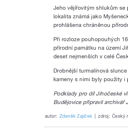
Jeho vějířovitým shlukům se p
lokalita známá jako Myšeneck
prohlášena chráněnou přírod
Při rozloze pouhopouhých 16
přírodní památku na území Ji
deset nejmenších v celé Česk
Drobnější turmalínová slunce s
kameny s nimi byly použity i
Podklady pro díl Jihočeské v
Budějovice připravil archivář J
autor:
Zdeněk Zajíček
|
zdroj:
Český 