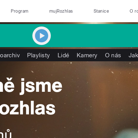
Program
mujRozhlas
Stanice
O r
oarchiv
Playlisty
Lidé
Kamery
O nás
Jak