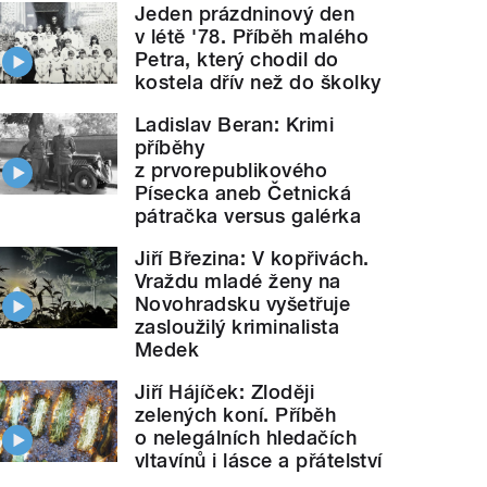
Jeden prázdninový den
v létě '78. Příběh malého
Petra, který chodil do
kostela dřív než do školky
Ladislav Beran: Krimi
příběhy
z prvorepublikového
Písecka aneb Četnická
pátračka versus galérka
Jiří Březina: V kopřivách.
Vraždu mladé ženy na
Novohradsku vyšetřuje
zasloužilý kriminalista
Medek
Jiří Hájíček: Zloději
zelených koní. Příběh
o nelegálních hledačích
vltavínů i lásce a přátelství