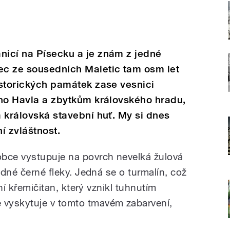
nicí na Písecku a je znám z jedné
nec ze sousedních Maletic tam osm let
historických památek zase vesnici
tého Havla a zbytkům královského hradu,
a královská stavební huť. My si dnes
í zvláštnost.
obce vystupuje na povrch nevelká žulová
adné černé fleky. Jedná se o turmalín, což
dní křemičitan, který vznikl tuhnutím
vyskytuje v tomto tmavém zabarvení,