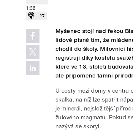
1:36
Myšenec stojí nad řekou Bla
lidové písně tím, že mláde
chodil do školy. Milovníci 
registrují díky kostelu sva
které ve 13. století budoval
ale připomene tamní přírodn
U cesty mezi domy v centru 
skalka, na níž lze spatřit náp
je minerál, nejsložitější příro
žulového magmatu. Pokud se 
nazývá se skoryl.