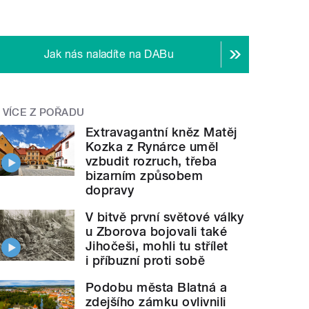
Jak nás naladíte na DABu
VÍCE Z POŘADU
Extravagantní kněz Matěj
Kozka z Rynárce uměl
vzbudit rozruch, třeba
bizarním způsobem
dopravy
V bitvě první světové války
u Zborova bojovali také
Jihočeši, mohli tu střílet
i příbuzní proti sobě
Podobu města Blatná a
zdejšího zámku ovlivnili