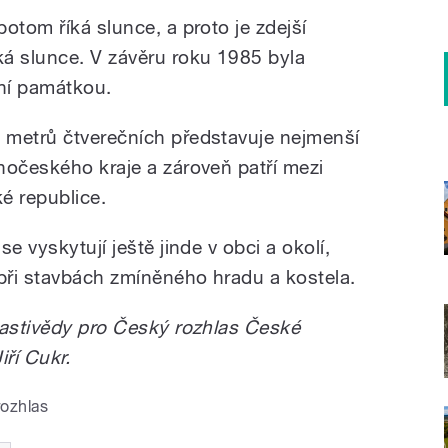
otom říká slunce, a proto je zdejší
á slunce. V závěru roku 1985 byla
ní památkou.
 metrů čtverečních představuje nejmenší
hočeského kraje a zároveň patří mezi
é republice.
e vyskytují ještě jinde v obci a okolí,
 při stavbách zmíněného hradu a kostela.
lastivědy pro Český rozhlas České
iří Cukr.
rozhlas