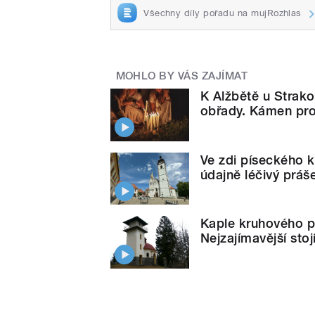
Všechny díly pořadu na mujRozhlas
MOHLO BY VÁS ZAJÍMAT
K Alžbětě u Strako
obřady. Kámen pro
Ve zdi píseckého ko
údajně léčivý prá
Kaple kruhového p
Nejzajímavější sto