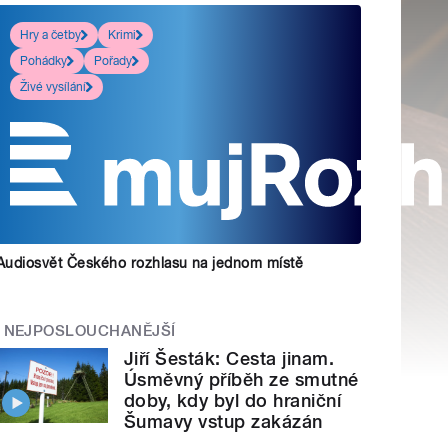
Hry a četby
Krimi
Pohádky
Pořady
Živé vysílání
Audiosvět Českého rozhlasu na jednom místě
NEJPOSLOUCHANĚJŠÍ
Jiří Šesták: Cesta jinam.
Úsměvný příběh ze smutné
doby, kdy byl do hraniční
Šumavy vstup zakázán