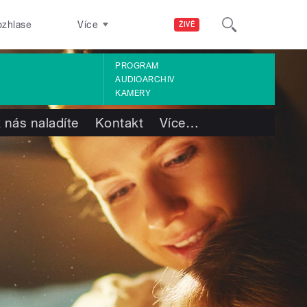
ozhlase
Více
ŽIVĚ
PROGRAM
AUDIOARCHIV
KAMERY
 nás naladíte
Kontakt
Více
…