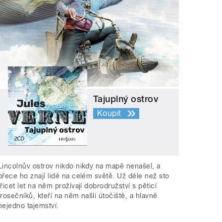
Tajuplný ostrov
Koupit
Lincolnův ostrov nikdo nikdy na mapě nenašel, a
přece ho znají lidé na celém světě. Už déle než sto
třicet let na něm prožívají dobrodružství s pěticí
trosečníků, kteří na něm našli útočiště, a hlavně
nejedno tajemství.