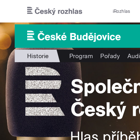
Přejít k hlavnímu obsahu
iRozhlas
Historie
Program
Pořady
Audi