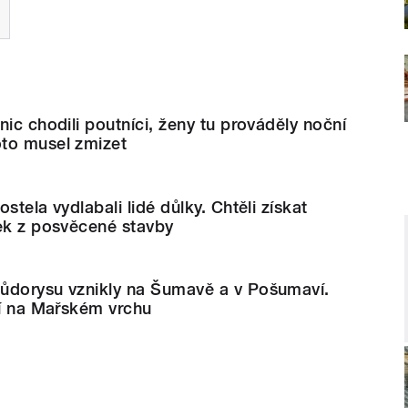
nic chodili poutníci, ženy tu prováděly noční
to musel zmizet
stela vydlabali lidé důlky. Chtěli získat
šek z posvěcené stavby
ůdorysu vznikly na Šumavě a v Pošumaví.
jí na Mařském vrchu