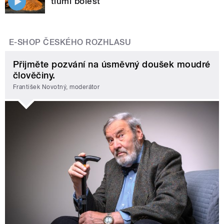
tlumí bolest
E-SHOP ČESKÉHO ROZHLASU
Přijměte pozvání na úsměvný doušek moudré
člověčiny.
František Novotný, moderátor