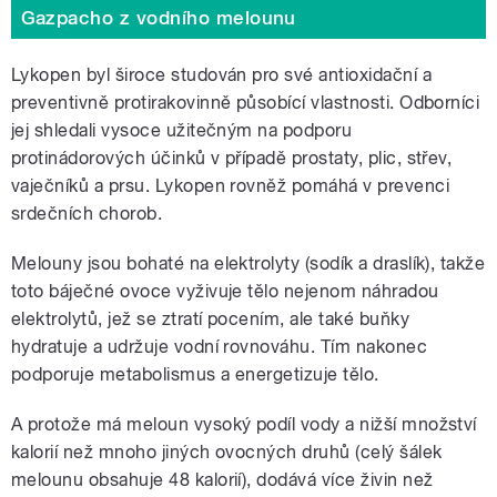
Gazpacho z vodního melounu
Lykopen byl široce studován pro své antioxidační a
preventivně protirakovinně působící vlastnosti. Odborníci
jej shledali vysoce užitečným na podporu
protinádorových účinků v případě prostaty, plic, střev,
vaječníků a prsu. Lykopen rovněž pomáhá v prevenci
srdečních chorob.
Melouny jsou bohaté na elektrolyty (sodík a draslík), takže
toto báječné ovoce vyživuje tělo nejenom náhradou
elektrolytů, jež se ztratí pocením, ale také buňky
hydratuje a udržuje vodní rovnováhu. Tím nakonec
podporuje metabolismus a energetizuje tělo.
A protože má meloun vysoký podíl vody a nižší množství
kalorií než mnoho jiných ovocných druhů (celý šálek
melounu obsahuje 48 kalorií), dodává více živin než