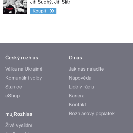
Jiří Suchý, Jiří Šlitr
Koupit
Český rozhlas
O nás
Válka na Ukrajině
Jak nás naladíte
Komunální volby
Nápověda
Stanice
Lidé v rádiu
eShop
Kariéra
Kontakt
Rozhlasový poplatek
mujRozhlas
Živé vysílání