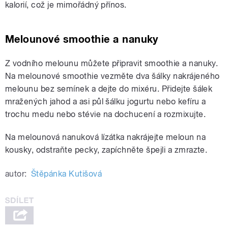
kalorií, což je mimořádný přínos.
Melounové smoothie a nanuky
Z vodního melounu můžete připravit smoothie a nanuky.
Na melounové smoothie vezměte dva šálky nakrájeného
melounu bez semínek a dejte do mixéru. Přidejte šálek
mražených jahod a asi půl šálku jogurtu nebo kefíru a
trochu medu nebo stévie na dochucení a rozmixujte.
Na melounová nanuková lízátka nakrájejte meloun na
kousky, odstraňte pecky, zapíchněte špejli a zmrazte.
autor:
Štěpánka Kutišová