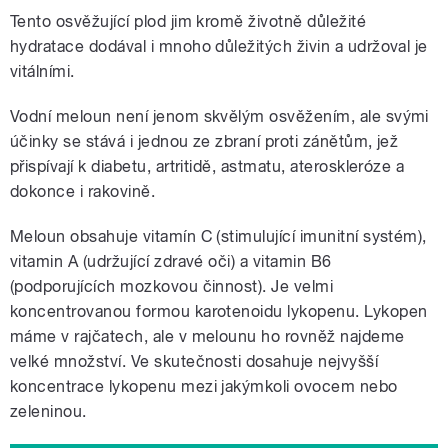
Tento osvěžující plod jim kromě životně důležité
hydratace dodával i mnoho důležitých živin a udržoval je
vitálními.
Vodní meloun není jenom skvělým osvěžením, ale svými
účinky se stává i jednou ze zbraní proti zánětům, jež
přispívají k diabetu, artritidě, astmatu, ateroskleróze a
dokonce i rakovině.
Meloun obsahuje vitamín C (stimulující imunitní systém),
vitamin A (udržující zdravé oči) a vitamin B6
(podporujících mozkovou činnost). Je velmi
koncentrovanou formou karotenoidu lykopenu. Lykopen
máme v rajčatech, ale v melounu ho rovněž najdeme
velké množství. Ve skutečnosti dosahuje nejvyšší
koncentrace lykopenu mezi jakýmkoli ovocem nebo
zeleninou.