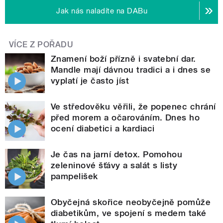
Jak nás naladíte na DABu
VÍCE Z POŘADU
Znamení boží přízně i svatební dar.
Mandle mají dávnou tradici a i dnes se
vyplatí je často jíst
Ve středověku věřili, že popenec chrání
před morem a očarováním. Dnes ho
ocení diabetici a kardiaci
Je čas na jarní detox. Pomohou
zeleninové šťávy a salát s listy
pampelišek
Obyčejná skořice neobyčejně pomůže
diabetikům, ve spojení s medem také