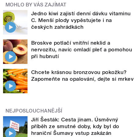
MOHLO BY VÁS ZAJÍMAT
Jedno kiwi zajistí denní dávku vitaminu
C. Menší plody vypěstujete i na
českých zahrádkách
Broskve potlačí vnitřní neklid a
nervozitu, navíc omladí pleť a pomohou
při hubnutí
Chcete krásnou bronzovou pokožku?
Zapomeňte na opalování, dejte si mrkev
NEJPOSLOUCHANĚJŠÍ
Jiří Šesták: Cesta jinam. Úsměvný
příběh ze smutné doby, kdy byl do
hraniční Šumavy vstup zakázán