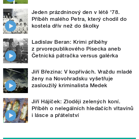
Jeden prázdninový den v létě '78.
Příběh malého Petra, který chodil do
kostela dřív než do školky
Ladislav Beran: Krimi příběhy
z prvorepublikového Písecka aneb
Četnická pátračka versus galérka
Jiří Březina: V kopřivách. Vraždu mladé
ženy na Novohradsku vyšetřuje
zasloužilý kriminalista Medek
Jiří Hájíček: Zloději zelených koní.
Příběh o nelegálních hledačích vltavínů
i lásce a přátelství