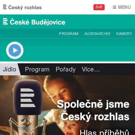
Přejít k hlavnímu obsahu
MENU
ŽIVĚ
PROGRAM
AUDIOARCHIV
KAMERY
Jídlo
Program
Pořady
Více
…