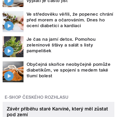
vyplatí je často jíst
Ve středověku věřili, že popenec chrání
před morem a očarováním. Dnes ho
ocení diabetici a kardiaci
Je čas na jarní detox. Pomohou
zeleninové šťávy a salát s listy
pampelišek
Obyčejná skořice neobyčejně pomůže
diabetikům, ve spojení s medem také
tlumí bolest
E-SHOP ČESKÉHO ROZHLASU
Závěr příběhu staré Karviné, který měl zůstat
pod zemí