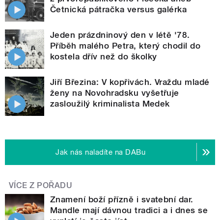
Četnická pátračka versus galérka
Jeden prázdninový den v létě '78.
Příběh malého Petra, který chodil do
kostela dřív než do školky
Jiří Březina: V kopřivách. Vraždu mladé
ženy na Novohradsku vyšetřuje
zasloužilý kriminalista Medek
Jak nás naladíte na DABu
VÍCE Z POŘADU
Znamení boží přízně i svatební dar.
Mandle mají dávnou tradici a i dnes se