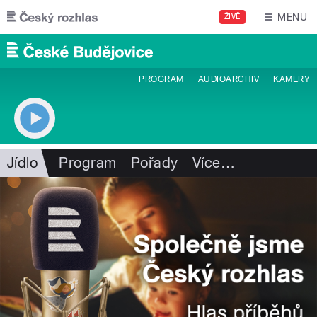
Přejít k hlavnímu obsahu
MENU
ŽIVĚ
PROGRAM
AUDIOARCHIV
KAMERY
Jídlo
Program
Pořady
Více
…