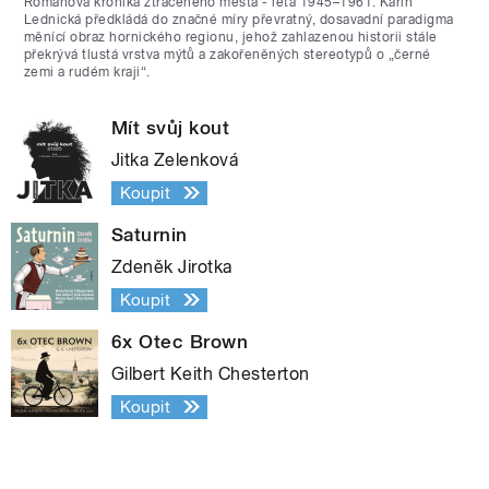
Románová kronika ztraceného města - léta 1945–1961. Karin
Lednická předkládá do značné míry převratný, dosavadní paradigma
měnící obraz hornického regionu, jehož zahlazenou historii stále
překrývá tlustá vrstva mýtů a zakořeněných stereotypů o „černé
zemi a rudém kraji“.
Mít svůj kout
Jitka Zelenková
Koupit
Saturnin
Zdeněk Jirotka
Koupit
6x Otec Brown
Gilbert Keith Chesterton
Koupit