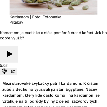
Kardamom | Foto: Fotobanka
Pixabay
Kardamom je exotické a stále poměrně drahé koření. Jak ho
dobře využít?
5:02
Mezi starověké žvýkačky patřil kardamom. K čištění
zubů a dechu ho využívali již staří Egypťané. Název
kardamom, který lidé často komolí na kardamon, se
vztahuje na tři odrůdy byliny z čeledi zázvorovitých: