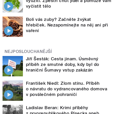
využití. Zpestří chuť jídel a pomůže vám
vyčistit tělo
Bolí vás zuby? Začněte žvýkat
hřebíček. Nezapomínejte na něj ani při
vaření
NEJPOSLOUCHANĚJŠÍ
Jiří Šesták: Cesta jinam. Úsměvný
příběh ze smutné doby, kdy byl do
hraniční Šumavy vstup zakázán
František Niedl: Zlom stínu. Příběh
o návratu do vydrancovaného domova
v poválečném pohraničí
Ladislav Beran: Krimi příběhy
z prvorepublikového Písecka aneb