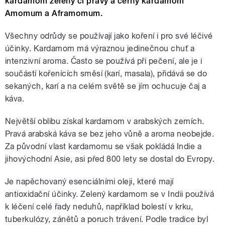
kardamom zelený či pravý a černý kardamom
Amomum a Aframomum.
Všechny odrůdy se používají jako koření i pro své léčivé
účinky. Kardamom má výraznou jedinečnou chuť a
intenzivní aroma. Často se používá při pečení, ale je i
součástí kořenících směsí (karí, masala), přidává se do
sekaných, karí a na celém světě se jím ochucuje čaj a
káva.
Největší oblibu získal kardamom v arabských zemích.
Pravá arabská káva se bez jeho vůně a aroma neobejde.
Za původní vlast kardamomu se však pokládá Indie a
jihovýchodní Asie, asi před 800 lety se dostal do Evropy.
Je napěchovaný esenciálními oleji, které mají
antioxidační účinky. Zelený kardamom se v Indii používá
k léčení celé řady neduhů, například bolestí v krku,
tuberkulózy, zánětů a poruch trávení. Podle tradice byl