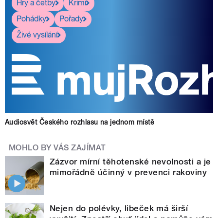
Hry a četby
Krimi
Pohádky
Pořady
Živé vysílání
Audiosvět Českého rozhlasu na jednom místě
MOHLO BY VÁS ZAJÍMAT
Zázvor mírní těhotenské nevolnosti a je
mimořádně účinný v prevenci rakoviny
Nejen do polévky, libeček má širší