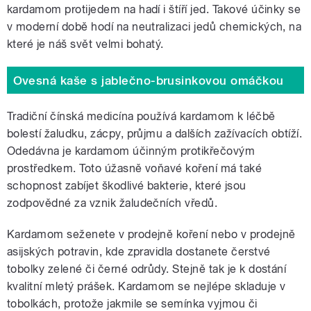
kardamom protijedem na hadí i štíří jed. Takové účinky se
v moderní době hodí na neutralizaci jedů chemických, na
které je náš svět velmi bohatý.
Ovesná kaše s jablečno-brusinkovou omáčkou
Tradiční čínská medicína používá kardamom k léčbě
bolestí žaludku, zácpy, průjmu a dalších zažívacích obtíží.
Odedávna je kardamom účinným protikřečovým
prostředkem. Toto úžasně voňavé koření má také
schopnost zabíjet škodlivé bakterie, které jsou
zodpovědné za vznik žaludečních vředů.
Kardamom seženete v prodejně koření nebo v prodejně
asijských potravin, kde zpravidla dostanete čerstvé
tobolky zelené či černé odrůdy. Stejně tak je k dostání
kvalitní mletý prášek. Kardamom se nejlépe skladuje v
tobolkách, protože jakmile se semínka vyjmou či